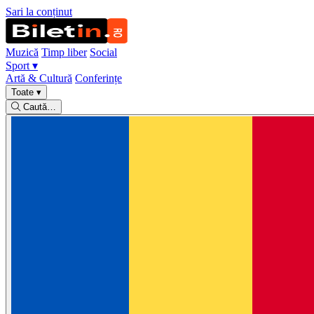
Sari la conținut
Muzică
Timp liber
Social
Sport
▾
Artă & Cultură
Conferințe
Toate
▾
Caută…