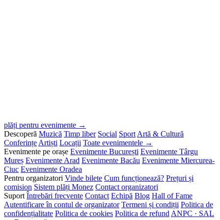
plăți pentru evenimente →
Descoperă
Muzică
Timp liber
Social
Sport
Artă & Cultură
Conferințe
Artiști
Locații
Toate evenimentele →
Evenimente pe orașe
Evenimente București
Evenimente Târgu
Mureș
Evenimente Arad
Evenimente Bacău
Evenimente Miercurea-
Ciuc
Evenimente Oradea
Pentru organizatori
Vinde bilete
Cum funcționează?
Prețuri și
comision
Sistem plăți Monez
Contact organizatori
Suport
Întrebări frecvente
Contact
Echipă
Blog
Hall of Fame
Autentificare în contul de organizator
Termeni și condiții
Politica de
confidențialitate
Politica de cookies
Politica de refund
ANPC · SAL