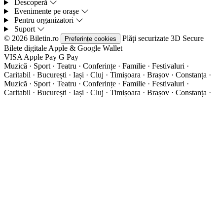
Descoperă
Evenimente pe orașe
Pentru organizatori
Suport
© 2026 Biletin.ro
Plăți securizate
3D Secure
Preferințe cookies
Bilete digitale
Apple & Google Wallet
VISA
Apple Pay
G
Pay
Muzică · Sport · Teatru · Conferințe · Familie · Festivaluri ·
Caritabil · București · Iași · Cluj · Timișoara · Brașov · Constanța ·
Muzică · Sport · Teatru · Conferințe · Familie · Festivaluri ·
Caritabil · București · Iași · Cluj · Timișoara · Brașov · Constanța ·