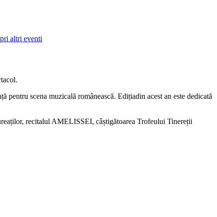
ri altri eventi
tacol.
rință pentru scena muzicală românească. Edițiadin acest an este dedicată
reaților, recitalul AMELISSEI, câștigătoarea Trofeului Tinereții