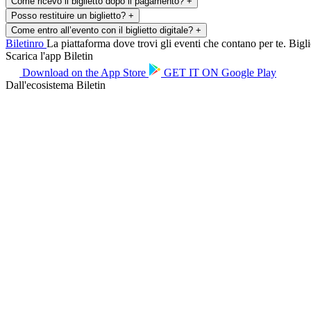
Come ricevo il biglietto dopo il pagamento?
+
Posso restituire un biglietto?
+
Come entro all’evento con il biglietto digitale?
+
Biletin
ro
La piattaforma dove trovi gli eventi che contano per te. Bigliet
Scarica l'app Biletin
Download on the
App Store
GET IT ON
Google Play
Dall'ecosistema Biletin