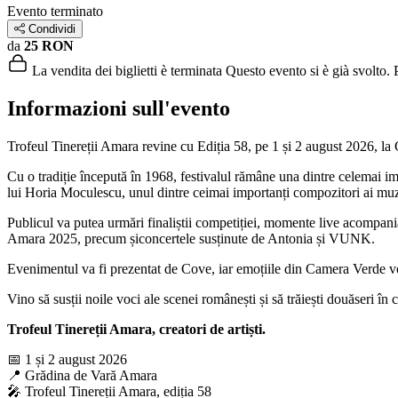
Evento terminato
Condividi
da
25 RON
La vendita dei biglietti è terminata
Questo evento si è già svolto. P
Informazioni sull'evento
Trofeul Tinereții Amara revine cu Ediția 58, pe 1 și 2 august 2026, la
Cu o tradiție începută în 1968, festivalul rămâne una dintre celemai im
lui Horia Moculescu, unul dintre ceimai importanți compozitori ai muz
Publicul va putea urmări finaliștii competiției, momente live acompan
Amara 2025, precum șiconcertele susținute de Antonia și VUNK.
Evenimentul va fi prezentat de Cove, iar emoțiile din Camera Verde v
Vino să susții noile voci ale scenei românești și să trăiești douăseri în 
Trofeul Tinereții Amara, creatori de artiști.
📅 1 și 2 august 2026
📍 Grădina de Vară Amara
🎤 Trofeul Tinereții Amara, ediția 58