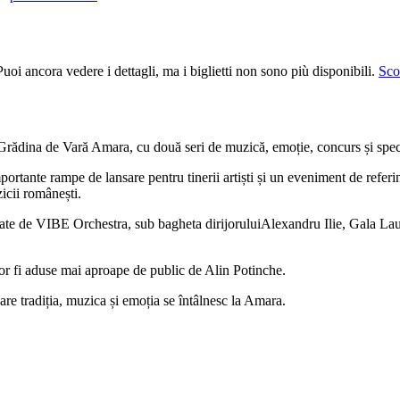
uoi ancora vedere i dettagli, ma i biglietti non sono più disponibili.
Scop
 Grădina de Vară Amara, cu două seri de muzică, emoție, concurs și spec
portante rampe de lansare pentru tinerii artiști și un eveniment de refe
icii românești.
iate de VIBE Orchestra, sub bagheta dirijoruluiAlexandru Ilie, Gala Lau
or fi aduse mai aproape de public de Alin Potinche.
care tradiția, muzica și emoția se întâlnesc la Amara.