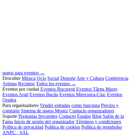
pagos para eventos →
Descubre
Música
Ocio
Social
Deporte
Arte y Cultura
Conferencia
Artistas
Recintos
Todos los eventos →
Eventos por ciudad
Eventos București
Eventos Târgu Mureș
Eventos Arad
Eventos Bacău
Eventos Miercurea-Ciuc
Eventos
Oradea
Para organizadores
Vender entradas
como funciona
Precios y
comisión
Sistema de pagos Monez
Contacto organizadores
Soporte
Preguntas frecuentes
Contacto
Equipo
Blog
Salón de la
Fama
Inicio de sesión del organizador
Términos y condiciones
Política de privacidad
Política de cookies
Política de reembolso
ANPC · SAL