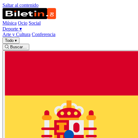
Saltar al contenido
Música
Ocio
Social
Deporte
▾
Arte y Cultura
Conferencia
Todo
▾
Buscar…