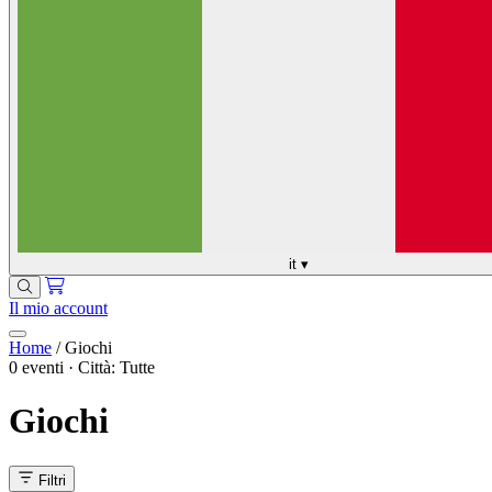
it
▾
Il mio account
Home
/
Giochi
0 eventi · Città: Tutte
Giochi
Filtri