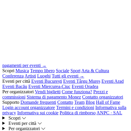
pagamenti per eventi →
Scopri
Musica
Tempo libero
Sociale
Sport
Arta & Cultura
Conferenza
Artisti
Luoghi
Tutti gli eventi →
Eventi per città
Eventi București
Eventi Târgu Mureș
Eventi Arad
Eventi Bacău
Eventi Miercurea-Ciuc
Eventi Oradea
Per organizzatori
Vendi biglietti
Come funziona?
Prezzi e
commissioni
Sistema di pagamento Monez
Contatto organizzatori
Supporto
Domande frequenti
Contatto
Team
Blog
Hall of Fame
Login account organizzatore
Termini e condizioni
Informativa sulla
privacy
Informativa sui cookie
Politica di rimborso
ANPC · SAL
Scopri
Eventi per città
Per organizzatori