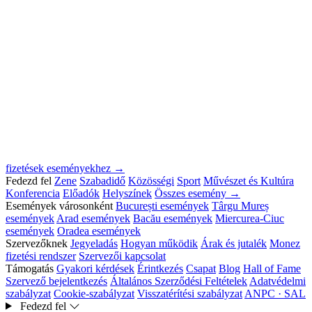
fizetések eseményekhez →
Fedezd fel
Zene
Szabadidő
Közösségi
Sport
Művészet és Kultúra
Konferencia
Előadók
Helyszínek
Összes esemény →
Események városonként
București események
Târgu Mureș
események
Arad események
Bacău események
Miercurea-Ciuc
események
Oradea események
Szervezőknek
Jegyeladás
Hogyan működik
Árak és jutalék
Monez
fizetési rendszer
Szervezői kapcsolat
Támogatás
Gyakori kérdések
Érintkezés
Csapat
Blog
Hall of Fame
Szervező bejelentkezés
Általános Szerződési Feltételek
Adatvédelmi
szabályzat
Cookie-szabályzat
Visszatérítési szabályzat
ANPC · SAL
Fedezd fel