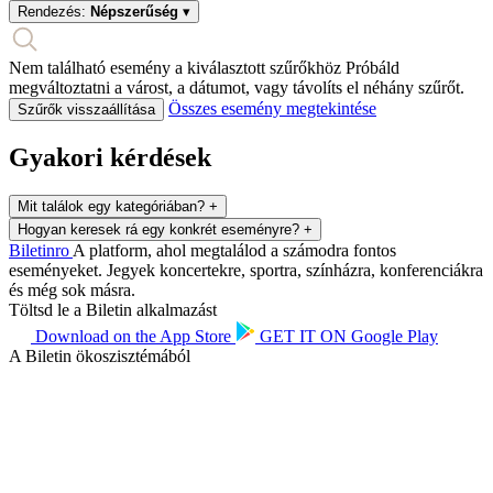
Rendezés:
Népszerűség
▾
Nem található esemény a kiválasztott szűrőkhöz
Próbáld
megváltoztatni a várost, a dátumot, vagy távolíts el néhány szűrőt.
Összes esemény megtekintése
Szűrők visszaállítása
Gyakori kérdések
Mit találok egy kategóriában?
+
Hogyan keresek rá egy konkrét eseményre?
+
Biletin
ro
A platform, ahol megtalálod a számodra fontos
eseményeket. Jegyek koncertekre, sportra, színházra, konferenciákra
és még sok másra.
Töltsd le a Biletin alkalmazást
Download on the
App Store
GET IT ON
Google Play
A Biletin ökoszisztémából