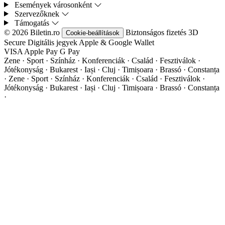
Események városonként
Szervezőknek
Támogatás
© 2026 Biletin.ro
Biztonságos fizetés
3D
Cookie-beállítások
Secure
Digitális jegyek
Apple & Google Wallet
VISA
Apple Pay
G
Pay
Zene · Sport · Színház · Konferenciák · Család · Fesztiválok ·
Jótékonyság · Bukarest · Iași · Cluj · Timișoara · Brassó · Constanța
·
Zene · Sport · Színház · Konferenciák · Család · Fesztiválok ·
Jótékonyság · Bukarest · Iași · Cluj · Timișoara · Brassó · Constanța
·