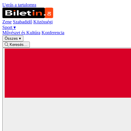
Ugrás a tartalomra
Zene
Szabadidő
Közösségi
Sport
▾
Művészet és Kultúra
Konferencia
Összes
▾
Keresés…