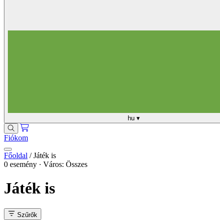
hu
▾
Fiókom
Főoldal
/
Játék is
0 esemény · Város: Összes
Játék is
Szűrők