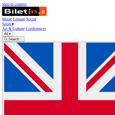
Skip to content
Music
Leisure
Social
Sport
▾
Art & Culture
Conferences
All
▾
Search…