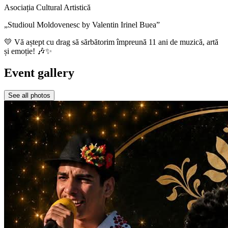
Asociația Cultural Artistică
„Studioul Moldovenesc by Valentin Irinel Buea”
💛 Vă aștept cu drag să sărbătorim împreună 11 ani de muzică, artă
și emoție! 🎶✨
Event gallery
See all photos