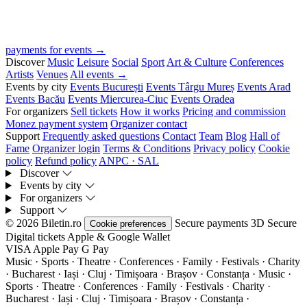
payments for events →
Discover
Music
Leisure
Social
Sport
Art & Culture
Conferences
Artists
Venues
All events →
Events by city
Events București
Events Târgu Mureș
Events Arad
Events Bacău
Events Miercurea-Ciuc
Events Oradea
For organizers
Sell tickets
How it works
Pricing and commission
Monez payment system
Organizer contact
Support
Frequently asked questions
Contact
Team
Blog
Hall of
Fame
Organizer login
Terms & Conditions
Privacy policy
Cookie
policy
Refund policy
ANPC · SAL
Discover
Events by city
For organizers
Support
© 2026 Biletin.ro
Secure payments
3D Secure
Cookie preferences
Digital tickets
Apple & Google Wallet
VISA
Apple Pay
G
Pay
Music · Sports · Theatre · Conferences · Family · Festivals · Charity
· Bucharest · Iași · Cluj · Timișoara · Brașov · Constanța ·
Music ·
Sports · Theatre · Conferences · Family · Festivals · Charity ·
Bucharest · Iași · Cluj · Timișoara · Brașov · Constanța ·