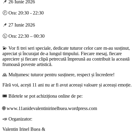
📌 26 Iunie 2026
🕗 Ora: 20:30 - 22:30
📌 27 Iunie 2026
🕥 Ora: 22:30 – 00:30
💫 Vor fi trei seri speciale, dedicate tuturor celor care m-au susținut,
apreciat și încurajat de-a lungul timpului. Fiecare mesaj, fiecare
apreciere și fiecare clipă petrecută împreună au contribuit la această
frumoasă poveste artistică.
🙏 Mulțumesc tuturor pentru susținere, respect și încredere!
Fără voi, acești 11 ani nu ar fi avut aceeași valoare și aceeași emoție.
🎟️ Biletele se pot achiziționa online de pe:
🌐 www.11anidevalentinirinelbuea.wordpress.com
📣 Organizator:
Valentin Irinel Buea &