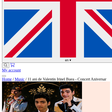
en
▾
My account
Home
/
Music
/
11 ani de Valentin Irinel Buea - Concert Aniversar