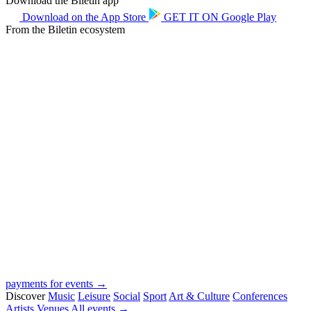
Download the Biletin app
Download on the
App Store
GET IT ON
Google Play
From the Biletin ecosystem
payments for events →
Discover
Music
Leisure
Social
Sport
Art & Culture
Conferences
Artists
Venues
All events →