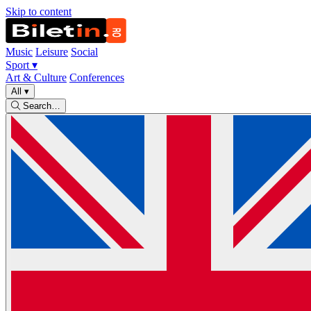
Skip to content
Music
Leisure
Social
Sport
▾
Art & Culture
Conferences
All
▾
Search…