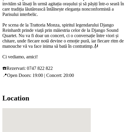
invităm să lăsați în urmă agitația orașului și să pășiți într-o seară în
care tradiția lăutărească întâlnește eleganța nonconformistă a
Parisului interbelic.
Pe scena de la Trattoria Monza, spiritul legendarului Django
Reinhardt prinde viață prin măiestria celor de la Django Sound
Quartet. Nu va fi doar un concert, ci o conversație între viori și
chitare, unde fiecare notă devine o emoție pură, iar fiecare ritm de
manouche vă va face inima să bată în contratimp.🎻
Ci vediamo, amici!
☎️Rezervari: 0747 822 822
📍Open Doors: 19:00 | Concert: 20:00
Location