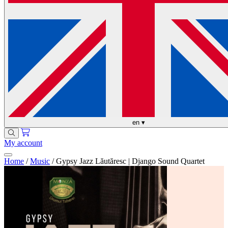
en
▾
My account
Home
/
Music
/
Gypsy Jazz Lăutăresc | Django Sound Quartet