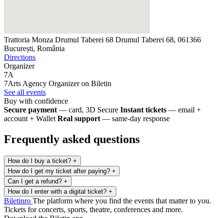
Trattoria Monza Drumul Taberei 68
Drumul Taberei 68, 061366
București, România
Directions
Organizer
7A
7Arts Agency
Organizer on Biletin
See all events
Buy with confidence
Secure payment
— card, 3D Secure
Instant tickets
— email +
account + Wallet
Real support
— same-day response
Frequently asked questions
How do I buy a ticket?
+
How do I get my ticket after paying?
+
Can I get a refund?
+
How do I enter with a digital ticket?
+
Biletin
ro
The platform where you find the events that matter to you.
Tickets for concerts, sports, theatre, conferences and more.