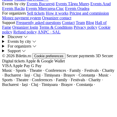
Events by city
Events București
Events Târgu Mureș
Events Arad
Events Bacău
Events Miercurea-Ciuc
Events Oradea
For organizers
Sell tickets
How it works
Pricing and commission
Monez payment system
Organizer contact
Support
Frequently asked questions
Contact
Team
Blog
Hall of
Fame
Organizer login
Terms & Conditions
Privacy policy
Cookie
policy
Refund policy
ANPC · SAL
Discover
Events by city
For organizers
Support
© 2026 Biletin.ro
Secure payments
3D Secure
Cookie preferences
Digital tickets
Apple & Google Wallet
VISA
Apple Pay
G
Pay
Music · Sports · Theatre · Conferences · Family · Festivals · Charity
· Bucharest · Iași · Cluj · Timișoara · Brașov · Constanța ·
Music ·
Sports · Theatre · Conferences · Family · Festivals · Charity ·
Bucharest · Iași · Cluj · Timișoara · Brașov · Constanța ·