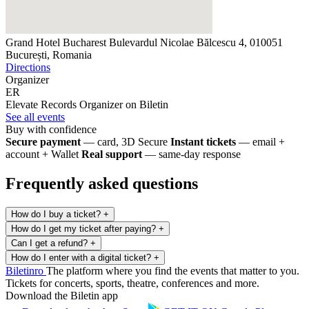
Grand Hotel Bucharest
Bulevardul Nicolae Bălcescu 4, 010051
București, Romania
Directions
Organizer
ER
Elevate Records
Organizer on Biletin
See all events
Buy with confidence
Secure payment
— card, 3D Secure
Instant tickets
— email +
account + Wallet
Real support
— same-day response
Frequently asked questions
How do I buy a ticket?
+
How do I get my ticket after paying?
+
Can I get a refund?
+
How do I enter with a digital ticket?
+
Biletin
ro
The platform where you find the events that matter to you.
Tickets for concerts, sports, theatre, conferences and more.
Download the Biletin app