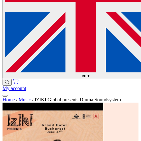
en
▾
My account
Home
/
Music
/
IZIKI Global presents Djuma Soundsystem