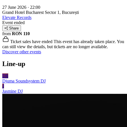
27 June 2026 · 22:00
Grand Hotel Bucharest
Sector 1, București
Elevate Records
Event ended
Share
from
RON 110
Ticket sales have ended
This event has already taken place. You
can still view the details, but tickets are no longer available.
Discover other events
Line-up
DS
Djuma Soundsystem
DJ
J
Jasmine
DJ