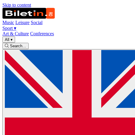
Skip to content
Music
Leisure
Social
Sport
▾
Art & Culture
Conferences
All
▾
Search…