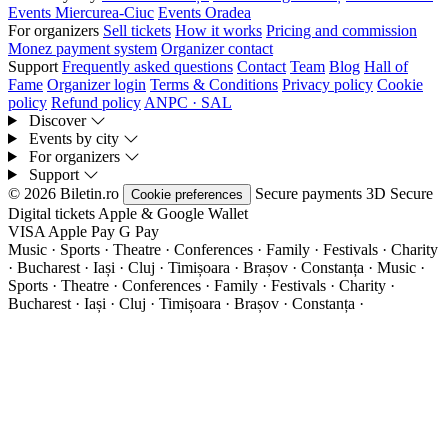
Events Miercurea-Ciuc
Events Oradea
For organizers
Sell tickets
How it works
Pricing and commission
Monez payment system
Organizer contact
Support
Frequently asked questions
Contact
Team
Blog
Hall of
Fame
Organizer login
Terms & Conditions
Privacy policy
Cookie
policy
Refund policy
ANPC · SAL
Discover
Events by city
For organizers
Support
© 2026 Biletin.ro
Secure payments
3D Secure
Cookie preferences
Digital tickets
Apple & Google Wallet
VISA
Apple Pay
G
Pay
Music · Sports · Theatre · Conferences · Family · Festivals · Charity
· Bucharest · Iași · Cluj · Timișoara · Brașov · Constanța ·
Music ·
Sports · Theatre · Conferences · Family · Festivals · Charity ·
Bucharest · Iași · Cluj · Timișoara · Brașov · Constanța ·