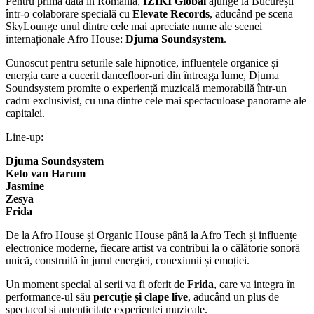
Pentru prima dată în România,
IZIKI Global
ajunge la București
într-o colaborare specială cu
Elevate Records
, aducând pe scena
SkyLounge unul dintre cele mai apreciate nume ale scenei
internaționale Afro House:
Djuma Soundsystem
.
Cunoscut pentru seturile sale hipnotice, influențele organice și
energia care a cucerit dancefloor-uri din întreaga lume, Djuma
Soundsystem promite o experiență muzicală memorabilă într-un
cadru exclusivist, cu una dintre cele mai spectaculoase panorame ale
capitalei.
Line-up:
Djuma Soundsystem
Keto van Harum
Jasmine
Zesya
Frida
De la Afro House și Organic House până la Afro Tech și influențe
electronice moderne, fiecare artist va contribui la o călătorie sonoră
unică, construită în jurul energiei, conexiunii și emoției.
Un moment special al serii va fi oferit de
Frida
, care va integra în
performance-ul său
percuție și clape live
, aducând un plus de
spectacol și autenticitate experienței muzicale.