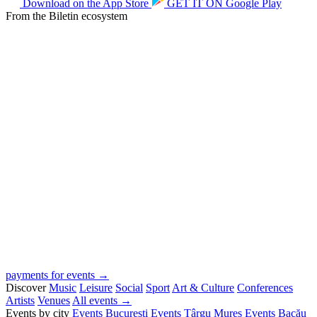
Download on the
App Store
GET IT ON
Google Play
From the Biletin ecosystem
payments for events →
Discover
Music
Leisure
Social
Sport
Art & Culture
Conferences
Artists
Venues
All events →
Events by city
Events București
Events Târgu Mureș
Events Bacău