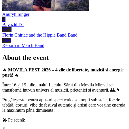
Anuryh
Singer
B
Bayazid
DJ
FCA
Florin Chiriac and the Hippie Band
Band
RIM
Reborn in March
Band
About the event
🔥
MOVILA FEST 2026 – 4 zile de libertate, muzică și energie
pură!
🔥
Între 16 și 19 iulie, malul Lacului Sărat din Movila Miresii se
transformă într-un univers al muzicii, prieteniei și aventurii. 🌅🎶
Pregătește-te pentru apusuri spectaculoase, nopți sub stele, foc de
tabără, corturi, vibe de festival autentic și artiști care vor ține energia
la maximum până dimineața!
🎤 Pe scenă: