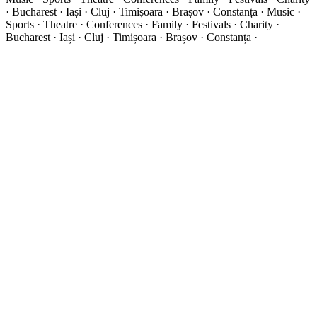
· Bucharest · Iași · Cluj · Timișoara · Brașov · Constanța ·
Music ·
Sports · Theatre · Conferences · Family · Festivals · Charity ·
Bucharest · Iași · Cluj · Timișoara · Brașov · Constanța ·