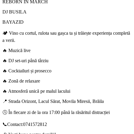
REBORN IN MARCH
DJ BUSILA
BAYAZID
🏕️ Vino cu cortul, rulota sau gașca ta și trăiește experiența completă
a verii.
🔥 Muzică live
🔥 DJ set-uri până târziu
🔥 Cocktailuri și prosecco
🔥 Zonă de relaxare
🔥 Atmosferă unică pe malul lacului
📍 Strada Orizont, Lacul Sărat, Movila Miresii, Brăila
🕔 În fiecare zi de la ora 17:00 până la răsăritul distracției
📞Contact:0741572812