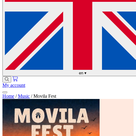
en
▾
My account
Home
/
Music
/
Movila Fest