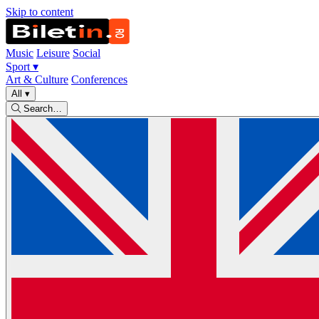
Skip to content
Music
Leisure
Social
Sport
▾
Art & Culture
Conferences
All
▾
Search…