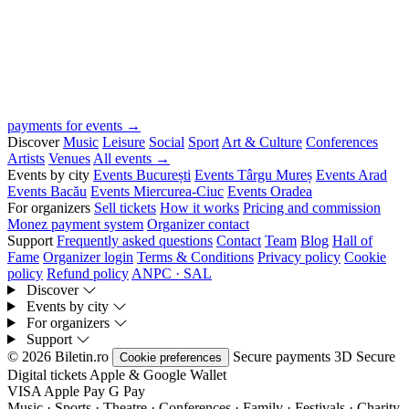
payments for events →
Discover
Music
Leisure
Social
Sport
Art & Culture
Conferences
Artists
Venues
All events →
Events by city
Events București
Events Târgu Mureș
Events Arad
Events Bacău
Events Miercurea-Ciuc
Events Oradea
For organizers
Sell tickets
How it works
Pricing and commission
Monez payment system
Organizer contact
Support
Frequently asked questions
Contact
Team
Blog
Hall of
Fame
Organizer login
Terms & Conditions
Privacy policy
Cookie
policy
Refund policy
ANPC · SAL
Discover
Events by city
For organizers
Support
© 2026 Biletin.ro
Secure payments
3D Secure
Cookie preferences
Digital tickets
Apple & Google Wallet
VISA
Apple Pay
G
Pay
Music · Sports · Theatre · Conferences · Family · Festivals · Charity