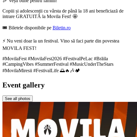
🎉 Vești bune pentru familii!
Copiii și adolescenții cu vârsta de până la 18 ani beneficiază de
intrare GRATUITĂ la Movila Fest! 🤩
🎟️ Biletele disponibile pe
Biletin.ro
⚡ Nu veni doar la un festival. Vino să faci parte din povestea
MOVILA FEST!
#MovilaFest #MovilaFest2026 #FestivalPeLac #Brăila
#CampingVibes #SummerFestival #MusicUnderTheStars
#MovilaMiresii #FestivalLife 🌅🔥🎶🏕️
Event gallery
See all photos