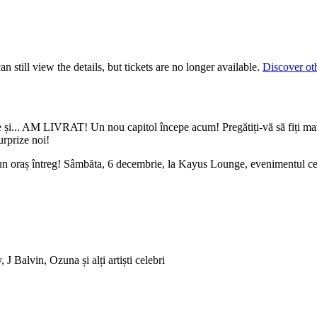
 still view the details, but tickets are no longer available.
Discover ot
e și... AM LIVRAT! Un nou capitol începe acum! Pregătiți-vă să fiți marto
urprize noi!
n oraș întreg! Sâmbăta, 6 decembrie, la Kayus Lounge, evenimentul cel
Balvin, Ozuna și alți artiști celebri