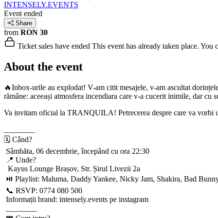
INTENSELY.EVENTS
Event ended
Share
from
RON 30
Ticket sales have ended
This event has already taken place. You can
About the event
🔥Inbox-urile au explodat! V-am citit mesajele, v-am ascultat dorințel
rămâne: aceeași atmosfera incendiara care v-a cucerit inimile, dar cu s
Va invitam oficial la TRANQUILA! Petrecerea despre care va vorbi u
________
🗓 Când?
Sâmbăta, 06 decembrie, începând cu ora 22:30
📍 Unde?
Kayus Lounge Brașov, Str. Șirul Livezii 2a
⏯ Playlist: Maluma, Daddy Yankee, Nicky Jam, Shakira, Bad Bunny, J 
📞 RSVP: 0774 080 500
Informații brand: intensely.events pe instagram
________