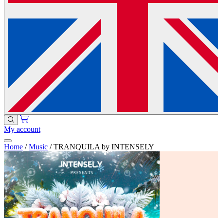
My account
Home
/
Music
/
TRANQUILA by INTENSELY