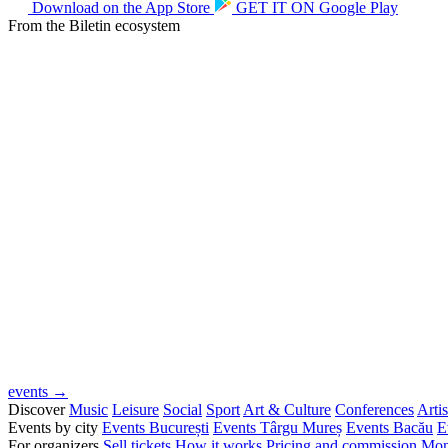
Download on the
App Store
GET IT ON
Google Play
From the Biletin ecosystem
events →
Discover
Music
Leisure
Social
Sport
Art & Culture
Conferences
Artis
Events by city
Events București
Events Târgu Mureș
Events Bacău
E
For organizers
Sell tickets
How it works
Pricing and commission
Mon