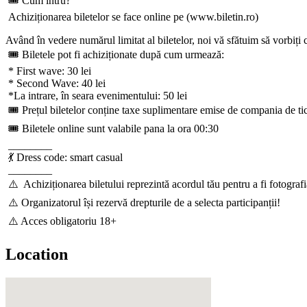
🎟 Cum intru?
Achiziționarea biletelor se face online pe (www.biletin.ro)
Având în vedere numărul limitat al biletelor, noi vă sfătuim să vorbiți 
🎟 Biletele pot fi achiziționate după cum urmează:
* First wave: 30 lei
* Second Wave: 40 lei
*La intrare, în seara evenimentului: 50 lei
🎟 Prețul biletelor conține taxe suplimentare emise de compania de ti
🎟 Biletele online sunt valabile pana la ora 00:30
________
💃 Dress code: smart casual
________
⚠️ Achiziționarea biletului reprezintă acordul tău pentru a fi fotograf
⚠️ Organizatorul își rezervă drepturile de a selecta participanții!
⚠️ Acces obligatoriu 18+
Location