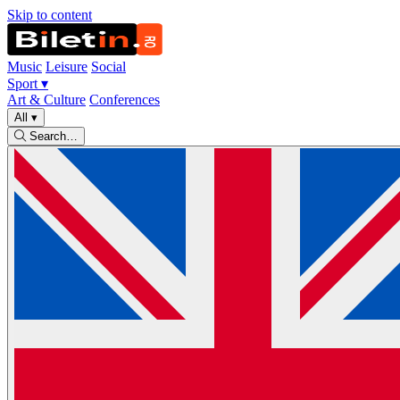
Skip to content
Music
Leisure
Social
Sport
▾
Art & Culture
Conferences
All
▾
Search…