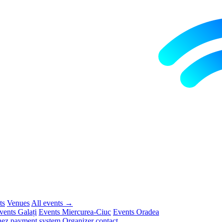
ts
Venues
All events →
vents Galați
Events Miercurea-Ciuc
Events Oradea
ez payment system
Organizer contact