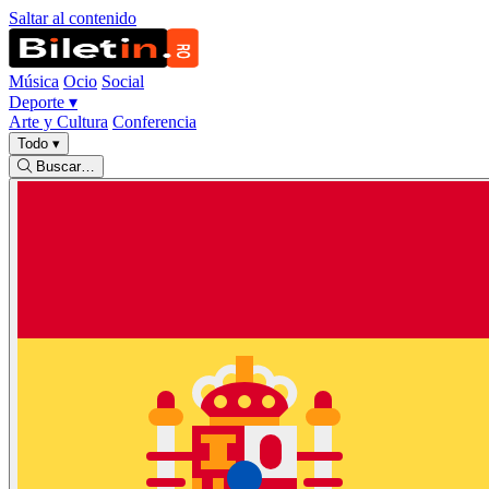
Saltar al contenido
Música
Ocio
Social
Deporte
▾
Arte y Cultura
Conferencia
Todo
▾
Buscar…