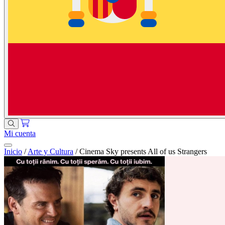
Mi cuenta
Inicio
/
Arte y Cultura
/
Cinema Sky presents All of us Strangers