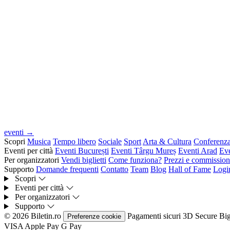
eventi →
Scopri
Musica
Tempo libero
Sociale
Sport
Arta & Cultura
Conferenz
Eventi per città
Eventi București
Eventi Târgu Mureș
Eventi Arad
Ev
Per organizzatori
Vendi biglietti
Come funziona?
Prezzi e commission
Supporto
Domande frequenti
Contatto
Team
Blog
Hall of Fame
Logi
Scopri
Eventi per città
Per organizzatori
Supporto
© 2026 Biletin.ro
Pagamenti sicuri
3D Secure
Big
Preferenze cookie
VISA
Apple Pay
G
Pay