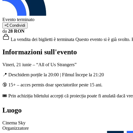
Evento terminato
Condividi
da
28 RON
La vendita dei biglietti è terminata
Questo evento si è già svolto. P
Informazioni sull'evento
Vineri, 21 iunie – “All of Us Strangers”
📍 Deschidem porțile la 20:00 | Filmul începe la 21:20
🔞 15+ – acces permis doar spectatorilor peste 15 ani.
🎟️ Prin achiziția biletului accepți că proiecția poate fi anulată dacă v
Luogo
Cinema Sky
Organizzatore