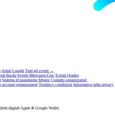
a
Artisti
Luoghi
Tutti gli eventi →
enti Bacău
Eventi Miercurea-Ciuc
Eventi Oradea
i
Sistema di pagamento Monez
Contatto organizzatori
n account organizzatore
Termini e condizioni
Informativa sulla privacy
lietti digitali
Apple & Google Wallet