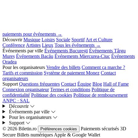
paiements pour événements →
Découvrir
Musique
Loisirs
Sociale
Sportif
Art et Culture
Conférence
Artistes
Lieux
Tous les événements →
Événements par ville
Événements București
Événements Târgu
Mureș
Événements Bacău
Événements Miercurea-Ciuc
Événements
Oradea
Pour les organisateurs
Vendre des billets
Comment ça marche ?
Tarifs et commission
Système de paiement Monez
Contact
organisateurs
Support
Questions fréquentes
Contact
Équipe
Blog
Hall of Fame
Connexion organisateur
Termes et conditions
Politique de
confidentialité
Politique des cookies
Politique de remboursement
ANPC · SAL
Découvrir
Événements par ville
Pour les organisateurs
Support
© 2026 Biletin.ro
Paiements sécurisés
3D
Préférences cookies
Secure
Billets numériques
Apple & Google Wallet