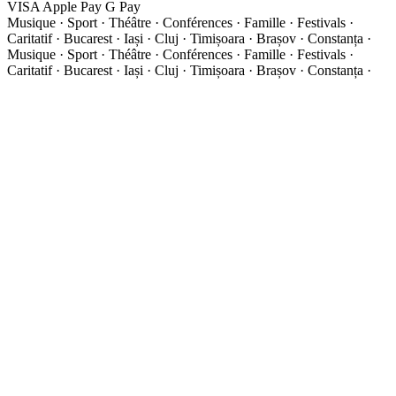
VISA
Apple Pay
G
Pay
Musique · Sport · Théâtre · Conférences · Famille · Festivals ·
Caritatif · Bucarest · Iași · Cluj · Timișoara · Brașov · Constanța ·
Musique · Sport · Théâtre · Conférences · Famille · Festivals ·
Caritatif · Bucarest · Iași · Cluj · Timișoara · Brașov · Constanța ·