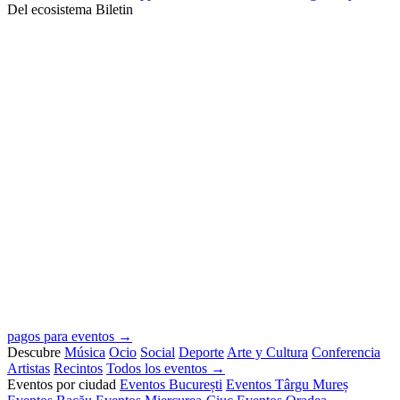
Del ecosistema Biletin
pagos para eventos →
Descubre
Música
Ocio
Social
Deporte
Arte y Cultura
Conferencia
Artistas
Recintos
Todos los eventos →
Eventos por ciudad
Eventos București
Eventos Târgu Mureș