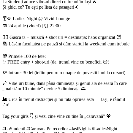
LaStudenți aduce vibe-ul direct cu trenul în Iași 🔥
Și ghici ce? Tu ești pe lista de pasageri 💃
🍸💋 Ladies Night @ Vivid Lounge
📅 24 aprilie (vineri) | ⏰ 22:00
👯‍♀️ Gașca ta + muzică + shot-uri = destinația: haos organizat 😈
📚 Lăsăm facultatea pe pauză și dăm startul la weekend cum trebuie
🎁 Primele 100 de fete:
✨ FREE entry + shot-uri (da, trenul vine cu beneficii 😏)
💸 Intrare: 30 lei (ieftin pentru o noapte de povestit luni la cursuri)
🎶 Vibe-uri bune, dans până dimineața și genul ăla de seară în care
„mai stăm 10 minute” devine 5 dimineața 🌅
🚂 Urcă în trenul distracției și nu rata oprirea asta — Iași, e rândul
tău!
Tag your girls 👇 și vezi cine vine cu tine în „caravană” 💖
#LaStudenti #CaravanaPetrecerilor #IasiNights #LadiesNight