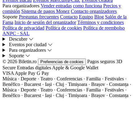
Eventos Bacău
Eventos Miercurea-Ciuc
Eventos Oradea
Para organizadores
Vender entradas
como funciona
Precios y
comisión
Sistema de pagos Monez
Contacto organizadores
Soporte
Preguntas frecuentes
Contacto
Equipo
Blog
Salón de la
Fama
Inicio de sesión del organizador
Términos y condiciones
Política de privacidad
Política de cookies
Política de reembolso
ANPC · SAL
Descubre
Eventos por ciudad
Para organizadores
Soporte
© 2026 Biletin.ro
Pagos seguros
3D
Preferencias de cookies
Secure
Entradas digitales
Apple & Google Wallet
VISA
Apple Pay
G
Pay
Música · Deporte · Teatro · Conferencias · Familia · Festivales ·
Benéfico · Bucarest · Iași · Cluj · Timișoara · Brașov · Constanța ·
Música · Deporte · Teatro · Conferencias · Familia · Festivales ·
Benéfico · Bucarest · Iași · Cluj · Timișoara · Brașov · Constanța ·