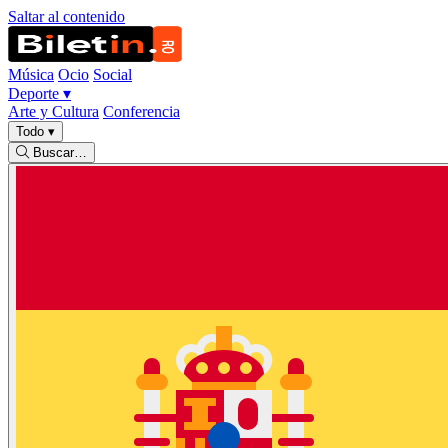
Saltar al contenido
Música
Ocio
Social
Deporte
▾
Arte y Cultura
Conferencia
Todo
▾
Buscar…