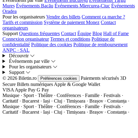
Événements par ville
Événements București
Événements Târgu
Mureș
Événements Bacău
Événements Miercurea-Ciuc
Événements
Oradea
Pour les organisateurs
Vendre des billets
Comment ça marche ?
Tarifs et commission
Système de paiement Monez
Contact
organisateurs
Support
Questions fréquentes
Contact
Équipe
Blog
Hall of Fame
Connexion organisateur
Termes et conditions
Politique de
confidentialité
Politique des cookies
Politique de remboursement
ANPC · SAL
Découvrir
Événements par ville
Pour les organisateurs
Support
© 2026 Biletin.ro
Paiements sécurisés
3D
Préférences cookies
Secure
Billets numériques
Apple & Google Wallet
VISA
Apple Pay
G
Pay
Musique · Sport · Théâtre · Conférences · Famille · Festivals ·
Caritatif · Bucarest · Iași · Cluj · Timișoara · Brașov · Constanța ·
Musique · Sport · Théâtre · Conférences · Famille · Festivals ·
Caritatif · Bucarest · Iași · Cluj · Timișoara · Brașov · Constanța ·