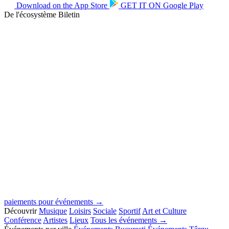
Download on the
App Store
GET IT ON
Google Play
De l'écosystème Biletin
paiements pour événements →
Découvrir
Musique
Loisirs
Sociale
Sportif
Art et Culture
Conférence
Artistes
Lieux
Tous les événements →