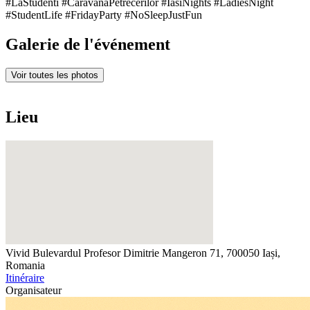
#LaStudenti #CaravanaPetrecerilor #IasiNights #LadiesNight
#StudentLife #FridayParty #NoSleepJustFun
Galerie de l'événement
Voir toutes les photos
Lieu
Vivid
Bulevardul Profesor Dimitrie Mangeron 71, 700050 Iași,
Romania
Itinéraire
Organisateur