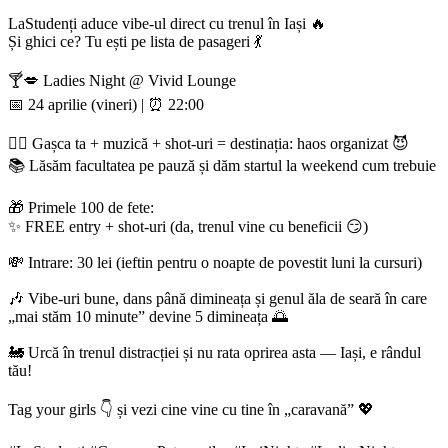
LaStudenți aduce vibe-ul direct cu trenul în Iași 🔥
Și ghici ce? Tu ești pe lista de pasageri 💃
🍸💋 Ladies Night @ Vivid Lounge
📅 24 aprilie (vineri) | ⏰ 22:00
👯‍♀️ Gașca ta + muzică + shot-uri = destinația: haos organizat 😈
📚 Lăsăm facultatea pe pauză și dăm startul la weekend cum trebuie
🎁 Primele 100 de fete:
✨ FREE entry + shot-uri (da, trenul vine cu beneficii 😏)
💸 Intrare: 30 lei (ieftin pentru o noapte de povestit luni la cursuri)
🎶 Vibe-uri bune, dans până dimineața și genul ăla de seară în care
„mai stăm 10 minute” devine 5 dimineața 🌅
🚂 Urcă în trenul distracției și nu rata oprirea asta — Iași, e rândul
tău!
Tag your girls 👇 și vezi cine vine cu tine în „caravană” 💖