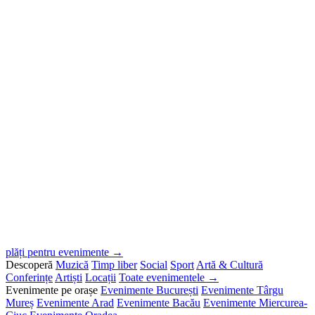
plăți pentru evenimente →
Descoperă
Muzică
Timp liber
Social
Sport
Artă & Cultură
Conferințe
Artiști
Locații
Toate evenimentele →
Evenimente pe orașe
Evenimente București
Evenimente Târgu
Mureș
Evenimente Arad
Evenimente Bacău
Evenimente Miercurea-