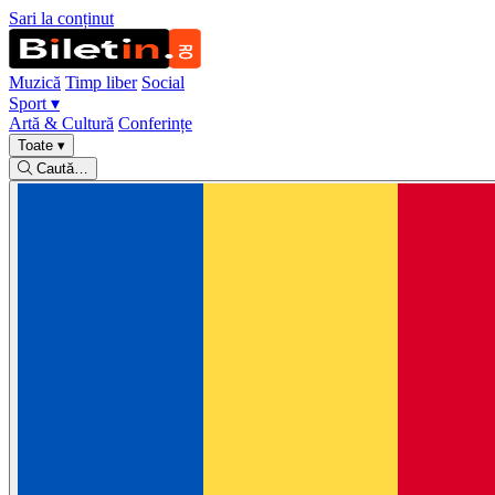
Sari la conținut
Muzică
Timp liber
Social
Sport
▾
Artă & Cultură
Conferințe
Toate
▾
Caută…