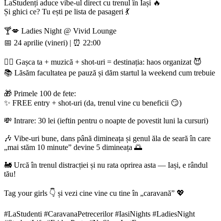
LaStudenți aduce vibe-ul direct cu trenul în Iași 🔥
Și ghici ce? Tu ești pe lista de pasageri 💃
🍸💋 Ladies Night @ Vivid Lounge
📅 24 aprilie (vineri) | ⏰ 22:00
👯‍♀️ Gașca ta + muzică + shot-uri = destinația: haos organizat 😈
📚 Lăsăm facultatea pe pauză și dăm startul la weekend cum trebuie
🎁 Primele 100 de fete:
✨ FREE entry + shot-uri (da, trenul vine cu beneficii 😏)
💸 Intrare: 30 lei (ieftin pentru o noapte de povestit luni la cursuri)
🎶 Vibe-uri bune, dans până dimineața și genul ăla de seară în care
„mai stăm 10 minute” devine 5 dimineața 🌅
🚂 Urcă în trenul distracției și nu rata oprirea asta — Iași, e rândul
tău!
Tag your girls 👇 și vezi cine vine cu tine în „caravană” 💖
#LaStudenti #CaravanaPetrecerilor #IasiNights #LadiesNight