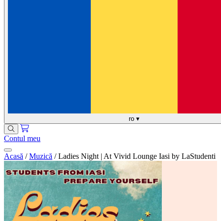
ro
▾
Contul meu
Acasă
/
Muzică
/
Ladies Night | At Vivid Lounge Iasi by LaStudenti