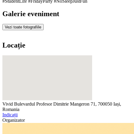
#StudentLife #FridayParty #NoSleepJustFun
Galerie eveniment
Vezi toate fotografiile
Locație
Vivid
Bulevardul Profesor Dimitrie Mangeron 71, 700050 Iași,
Romania
Indicații
Organizator