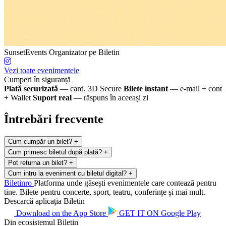
SunsetEvents
Organizator pe Biletin
Vezi toate evenimentele
Cumperi în siguranță
Plată securizată
— card, 3D Secure
Bilete instant
— e-mail + cont
+ Wallet
Suport real
— răspuns în aceeași zi
Întrebări frecvente
Cum cumpăr un bilet?
+
Cum primesc biletul după plată?
+
Pot returna un bilet?
+
Cum intru la eveniment cu biletul digital?
+
Biletin
ro
Platforma unde găsești evenimentele care contează pentru
tine. Bilete pentru concerte, sport, teatru, conferințe și mai mult.
Descarcă aplicația Biletin
Download on the
App Store
GET IT ON
Google Play
Din ecosistemul Biletin