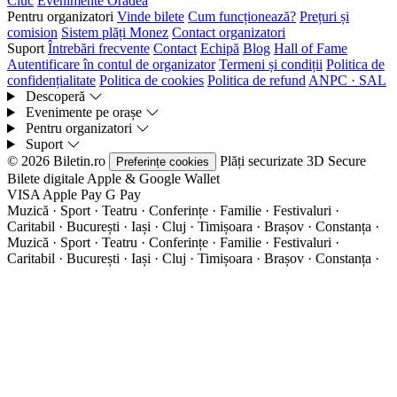
Ciuc
Evenimente Oradea
Pentru organizatori
Vinde bilete
Cum funcționează?
Prețuri și
comision
Sistem plăți Monez
Contact organizatori
Suport
Întrebări frecvente
Contact
Echipă
Blog
Hall of Fame
Autentificare în contul de organizator
Termeni și condiții
Politica de
confidențialitate
Politica de cookies
Politica de refund
ANPC · SAL
Descoperă
Evenimente pe orașe
Pentru organizatori
Suport
© 2026 Biletin.ro
Plăți securizate
3D Secure
Preferințe cookies
Bilete digitale
Apple & Google Wallet
VISA
Apple Pay
G
Pay
Muzică · Sport · Teatru · Conferințe · Familie · Festivaluri ·
Caritabil · București · Iași · Cluj · Timișoara · Brașov · Constanța ·
Muzică · Sport · Teatru · Conferințe · Familie · Festivaluri ·
Caritabil · București · Iași · Cluj · Timișoara · Brașov · Constanța ·