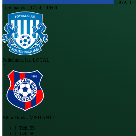
LIGA II 
Terminat
vie., 17 jul. · 18:00
Politehnica Iasi
LOCAL
2
–
1
Bihor Oradea
VISITANTE
J. Tiehi
55'
J. Tiehi
90'