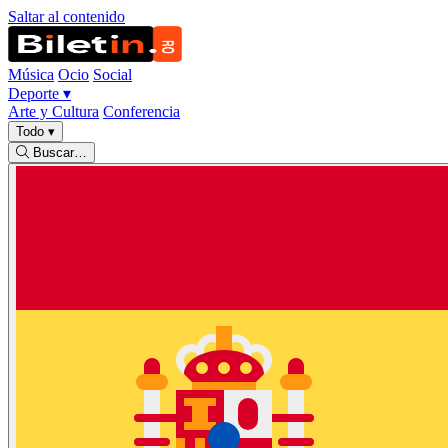
Saltar al contenido
Música
Ocio
Social
Deporte
▾
Arte y Cultura
Conferencia
Todo
▾
Buscar…