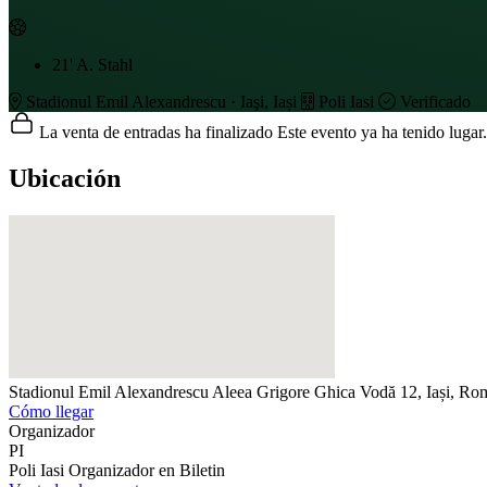
21'
A. Stahl
Stadionul Emil Alexandrescu · Iaşi, Iași
Poli Iasi
Verificado
La venta de entradas ha finalizado
Este evento ya ha tenido lugar.
Ubicación
Stadionul Emil Alexandrescu
Aleea Grigore Ghica Vodă 12, Iași, Ro
Cómo llegar
Organizador
PI
Poli Iasi
Organizador en Biletin