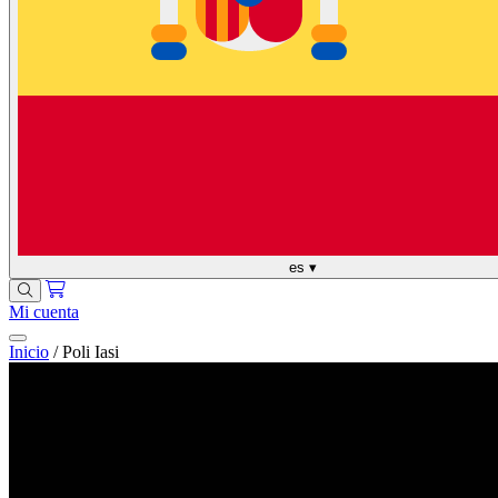
es
▾
Mi cuenta
Inicio
/
Poli Iasi