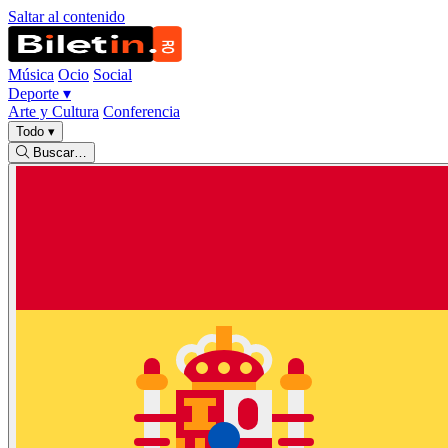
Saltar al contenido
Música
Ocio
Social
Deporte
▾
Arte y Cultura
Conferencia
Todo
▾
Buscar…