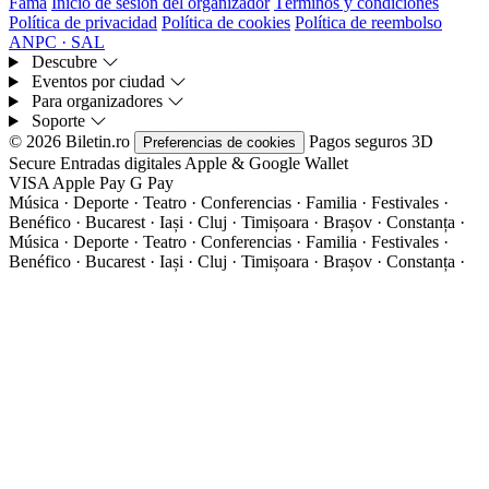
Fama
Inicio de sesión del organizador
Términos y condiciones
Política de privacidad
Política de cookies
Política de reembolso
ANPC · SAL
Descubre
Eventos por ciudad
Para organizadores
Soporte
© 2026 Biletin.ro
Pagos seguros
3D
Preferencias de cookies
Secure
Entradas digitales
Apple & Google Wallet
VISA
Apple Pay
G
Pay
Música · Deporte · Teatro · Conferencias · Familia · Festivales ·
Benéfico · Bucarest · Iași · Cluj · Timișoara · Brașov · Constanța ·
Música · Deporte · Teatro · Conferencias · Familia · Festivales ·
Benéfico · Bucarest · Iași · Cluj · Timișoara · Brașov · Constanța ·