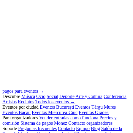
pagos para eventos →
Descubre
Música
Ocio
Social
Deporte
Arte y Cultura
Conferencia
Artistas
Recintos
Todos los eventos →
Eventos por ciudad
Eventos București
Eventos Târgu Mureș
Eventos Bacău
Eventos Miercurea-Ciuc
Eventos Oradea
Para organizadores
Vender entradas
como funciona
Precios y
comisión
Sistema de pagos Monez
Contacto organizadores
Soporte
Preguntas frecuentes
Contacto
Equipo
Blog
Salón de la