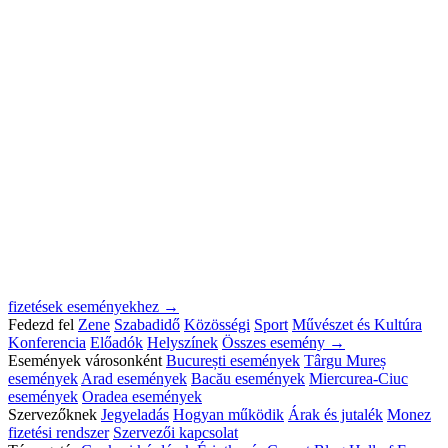
fizetések eseményekhez →
Fedezd fel
Zene
Szabadidő
Közösségi
Sport
Művészet és Kultúra
Konferencia
Előadók
Helyszínek
Összes esemény →
Események városonként
București események
Târgu Mureș
események
Arad események
Bacău események
Miercurea-Ciuc
események
Oradea események
Szervezőknek
Jegyeladás
Hogyan működik
Árak és jutalék
Monez
fizetési rendszer
Szervezői kapcsolat