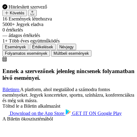
Hitelesített szervező
Követés
16
Események létrehozva
5000+
Jegyek eladva
0
értékelés
—
átlagos értékelés
1+
Több éves együttműködés
Események
Értékelések
Névjegy
Folyamatos események
Múltbeli események
Ennek a szervezőnek jelenleg nincsenek folyamatban
lévő eseményei.
Biletin
ro
A platform, ahol megtalálod a számodra fontos
eseményeket. Jegyek koncertekre, sportra, színházra, konferenciákra
és még sok másra.
Töltsd le a Biletin alkalmazást
Download on the
App Store
GET IT ON
Google Play
A Biletin ökoszisztémából