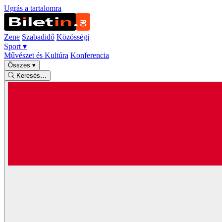
Ugrás a tartalomra
Zene
Szabadidő
Közösségi
Sport
▾
Művészet és Kultúra
Konferencia
Összes
▾
Keresés…