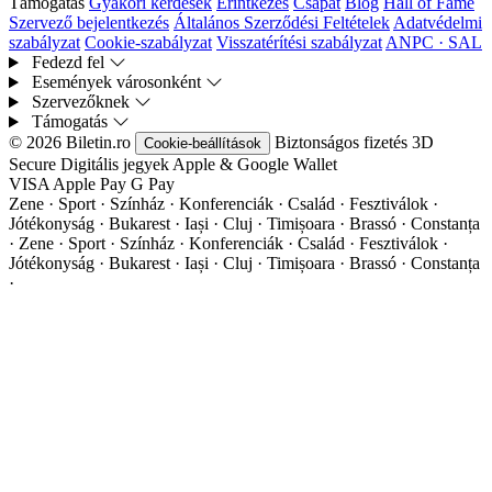
Támogatás
Gyakori kérdések
Érintkezés
Csapat
Blog
Hall of Fame
Szervező bejelentkezés
Általános Szerződési Feltételek
Adatvédelmi
szabályzat
Cookie-szabályzat
Visszatérítési szabályzat
ANPC · SAL
Fedezd fel
Események városonként
Szervezőknek
Támogatás
© 2026 Biletin.ro
Biztonságos fizetés
3D
Cookie-beállítások
Secure
Digitális jegyek
Apple & Google Wallet
VISA
Apple Pay
G
Pay
Zene · Sport · Színház · Konferenciák · Család · Fesztiválok ·
Jótékonyság · Bukarest · Iași · Cluj · Timișoara · Brassó · Constanța
·
Zene · Sport · Színház · Konferenciák · Család · Fesztiválok ·
Jótékonyság · Bukarest · Iași · Cluj · Timișoara · Brassó · Constanța
·