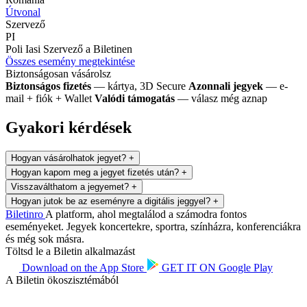
Útvonal
Szervező
PI
Poli Iasi
Szervező a Biletinen
Összes esemény megtekintése
Biztonságosan vásárolsz
Biztonságos fizetés
— kártya, 3D Secure
Azonnali jegyek
— e-
mail + fiók + Wallet
Valódi támogatás
— válasz még aznap
Gyakori kérdések
Hogyan vásárolhatok jegyet?
+
Hogyan kapom meg a jegyet fizetés után?
+
Visszaválthatom a jegyemet?
+
Hogyan jutok be az eseményre a digitális jeggyel?
+
Biletin
ro
A platform, ahol megtalálod a számodra fontos
eseményeket. Jegyek koncertekre, sportra, színházra, konferenciákra
és még sok másra.
Töltsd le a Biletin alkalmazást
Download on the
App Store
GET IT ON
Google Play
A Biletin ökoszisztémából