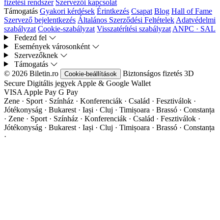
fizetési rendszer
Szervezői kapcsolat
Támogatás
Gyakori kérdések
Érintkezés
Csapat
Blog
Hall of Fame
Szervező bejelentkezés
Általános Szerződési Feltételek
Adatvédelmi
szabályzat
Cookie-szabályzat
Visszatérítési szabályzat
ANPC · SAL
Fedezd fel
Események városonként
Szervezőknek
Támogatás
© 2026 Biletin.ro
Biztonságos fizetés
3D
Cookie-beállítások
Secure
Digitális jegyek
Apple & Google Wallet
VISA
Apple Pay
G
Pay
Zene · Sport · Színház · Konferenciák · Család · Fesztiválok ·
Jótékonyság · Bukarest · Iași · Cluj · Timișoara · Brassó · Constanța
·
Zene · Sport · Színház · Konferenciák · Család · Fesztiválok ·
Jótékonyság · Bukarest · Iași · Cluj · Timișoara · Brassó · Constanța
·