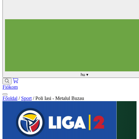
hu
▾
Fiókom
Főoldal
/
Sport
/
Poli Iasi - Metalul Buzau