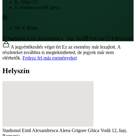
K. Ofori
15'
S. Stefanovici
90' (pen.)
59'
V. Robu
Stadionul Emil Alexandrescu · Iaşi, Iași
Poli Iasi
Ellenőrzött
A jegyértékesítés véget ért
Ez az esemény már lezajlott. A
részleteket továbbra is megtekintheted, de jegyek már nem
elérhetők.
Fedezz fel más eseményeket
Helyszín
Stadionul Emil Alexandrescu
Aleea Grigore Ghica Vodă 12, Iași,
Romania