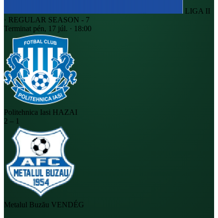
LIGA II
· REGULAR SEASON - 7
Terminat
pén, 17 júl. · 18:00
Politehnica Iasi
HAZAI
2
–
1
Metalul Buzău
VENDÉG