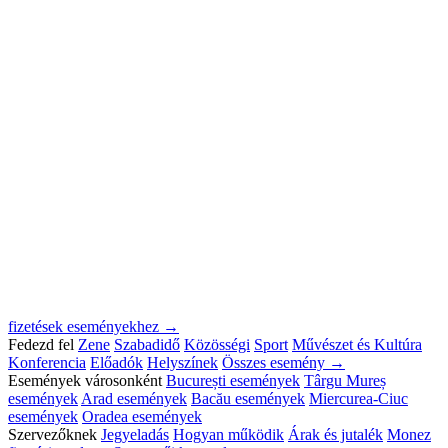
fizetések eseményekhez →
Fedezd fel
Zene
Szabadidő
Közösségi
Sport
Művészet és Kultúra
Konferencia
Előadók
Helyszínek
Összes esemény →
Események városonként
București események
Târgu Mureș
események
Arad események
Bacău események
Miercurea-Ciuc
események
Oradea események
Szervezőknek
Jegyeladás
Hogyan működik
Árak és jutalék
Monez