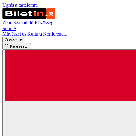
Ugrás a tartalomra
Zene
Szabadidő
Közösségi
Sport
▾
Művészet és Kultúra
Konferencia
Összes
▾
Keresés…