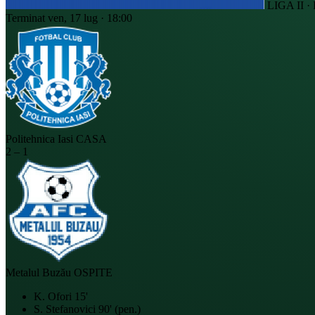
LIGA II 
Terminat
ven, 17 lug · 18:00
Politehnica Iasi
CASA
2
–
1
Metalul Buzău
OSPITE
K. Ofori
15'
S. Stefanovici
90' (pen.)