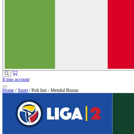
Il mio account
Home
/
Sport
/
Poli Iasi - Metalul Buzau