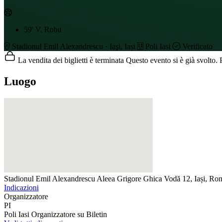
59'
V. Robu
Stadionul Emil Alexandrescu · Iaşi, Iași
Poli Iasi
Verificato
La vendita dei biglietti è terminata
Questo evento si è già svolto. P
Luogo
Stadionul Emil Alexandrescu
Aleea Grigore Ghica Vodă 12, Iași, Ro
Indicazioni
Organizzatore
PI
Poli Iasi
Organizzatore su Biletin