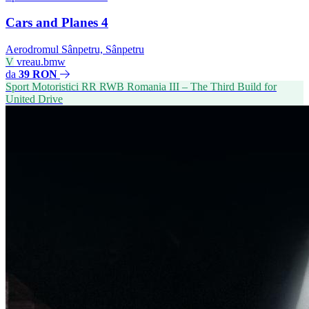
Cars and Planes 4
Aerodromul Sânpetru, Sânpetru
V
vreau.bmw
da
39 RON
Sport Motoristici
RR
RWB Romania III – The Third Build for
United Drive