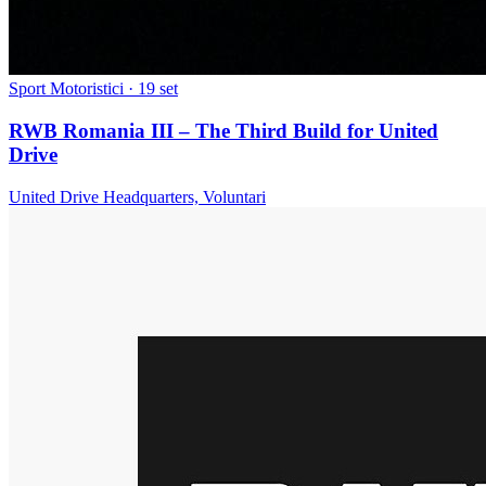
Sport Motoristici
· 19 set
RWB Romania III – The Third Build for United
Drive
United Drive Headquarters, Voluntari