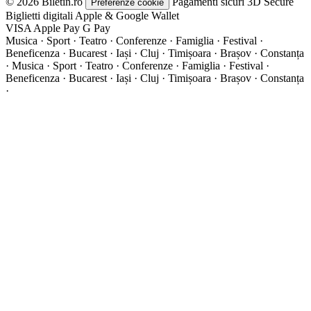
© 2026 Biletin.ro
Pagamenti sicuri
3D Secure
Preferenze cookie
Biglietti digitali
Apple & Google Wallet
VISA
Apple Pay
G
Pay
Musica · Sport · Teatro · Conferenze · Famiglia · Festival ·
Beneficenza · Bucarest · Iași · Cluj · Timișoara · Brașov · Constanța
·
Musica · Sport · Teatro · Conferenze · Famiglia · Festival ·
Beneficenza · Bucarest · Iași · Cluj · Timișoara · Brașov · Constanța
·