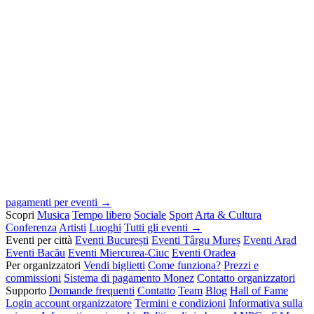
pagamenti per eventi →
Scopri
Musica
Tempo libero
Sociale
Sport
Arta & Cultura
Conferenza
Artisti
Luoghi
Tutti gli eventi →
Eventi per città
Eventi București
Eventi Târgu Mureș
Eventi Arad
Eventi Bacău
Eventi Miercurea-Ciuc
Eventi Oradea
Per organizzatori
Vendi biglietti
Come funziona?
Prezzi e
commissioni
Sistema di pagamento Monez
Contatto organizzatori
Supporto
Domande frequenti
Contatto
Team
Blog
Hall of Fame
Login account organizzatore
Termini e condizioni
Informativa sulla