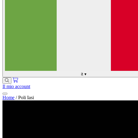
it
▾
Il mio account
Home
/
Poli Iasi