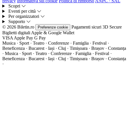
privacy
Informativa sui cookie
Politica di rimborso
ANPC · SAL
Scopri
Eventi per città
Per organizzatori
Supporto
© 2026 Biletin.ro
Pagamenti sicuri
3D Secure
Preferenze cookie
Biglietti digitali
Apple & Google Wallet
VISA
Apple Pay
G
Pay
Musica · Sport · Teatro · Conferenze · Famiglia · Festival ·
Beneficenza · Bucarest · Iași · Cluj · Timișoara · Brașov · Constanța
·
Musica · Sport · Teatro · Conferenze · Famiglia · Festival ·
Beneficenza · Bucarest · Iași · Cluj · Timișoara · Brașov · Constanța
·