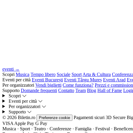
eventi →
Scopri
Musica
Tempo libero
Sociale
Sport
Arta & Cultura
Conferenz
Eventi per città
Eventi București
Eventi Târgu Mureș
Eventi Arad
Ev
Per organizzatori
Vendi biglietti
Come funziona?
Prezzi e commission
Supporto
Domande frequenti
Contatto
Team
Blog
Hall of Fame
Logi
Scopri
Eventi per città
Per organizzatori
Supporto
© 2026 Biletin.ro
Pagamenti sicuri
3D Secure
Big
Preferenze cookie
VISA
Apple Pay
G
Pay
Musica · Sport · Teatro · Conferenze · Famiglia · Festival · Beneficenz