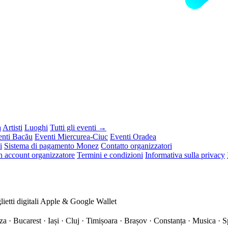
a
Artisti
Luoghi
Tutti gli eventi →
enti Bacău
Eventi Miercurea-Ciuc
Eventi Oradea
i
Sistema di pagamento Monez
Contatto organizzatori
n account organizzatore
Termini e condizioni
Informativa sulla privacy
lietti digitali
Apple & Google Wallet
a · Bucarest · Iași · Cluj · Timișoara · Brașov · Constanța ·
Musica · Sp