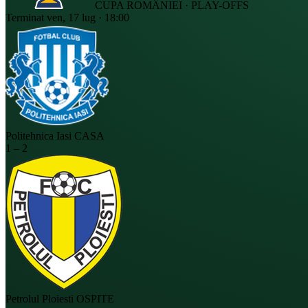
CUPA ROMÂNIEI · PLAY-OFFS
Terminat
ven, 17 lug · 18:00
Politehnica Iasi
CASA
1
–
2
Petrolul Ploiesti
OSPITE