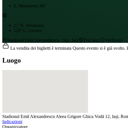
S. Stefanovici
69'
21'
B. Doukansy
120'
G. Grozav
Stadionul Emil Alexandrescu · Iaşi, Iași
Poli Iasi
Verificato
La vendita dei biglietti è terminata
Questo evento si è già svolto. P
Luogo
Stadionul Emil Alexandrescu
Aleea Grigore Ghica Vodă 12, Iași, Ro
Indicazioni
Organizzatore