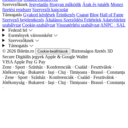
Szervezőknek
Jegyeladás
Hogyan működik
Árak és jutalék
Monez
fizetési rendszer
Szervezői kapcsolat
Támogatás
Gyakori kérdések
Érintkezés
Csapat
Blog
Hall of Fame
Szervező bejelentkezés
Általános Szerződési Feltételek
Adatvédelmi
szabályzat
Cookie-szabályzat
Visszatérítési szabályzat
ANPC · SAL
Fedezd fel
Események városonként
Szervezőknek
Támogatás
© 2026 Biletin.ro
Biztonságos fizetés
3D
Cookie-beállítások
Secure
Digitális jegyek
Apple & Google Wallet
VISA
Apple Pay
G
Pay
Zene · Sport · Színház · Konferenciák · Család · Fesztiválok ·
Jótékonyság · Bukarest · Iași · Cluj · Timișoara · Brassó · Constanța
·
Zene · Sport · Színház · Konferenciák · Család · Fesztiválok ·
Jótékonyság · Bukarest · Iași · Cluj · Timișoara · Brassó · Constanța
·