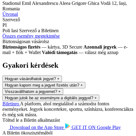
Stadionul Emil Alexandrescu
Aleea Grigore Ghica Vodă 12, Iași,
Romania
Útvonal
Szervező
PI
Poli Iasi
Szervező a Biletinen
Összes esemény megtekintése
Biztonságosan vásárolsz
Biztonságos fizetés
— kártya, 3D Secure
Azonnali jegyek
— e-
mail + fiók + Wallet
Valódi támogatás
— válasz még aznap
Gyakori kérdések
Hogyan vásárolhatok jegyet?
+
Hogyan kapom meg a jegyet fizetés után?
+
Visszaválthatom a jegyemet?
+
Hogyan jutok be az eseményre a digitális jeggyel?
+
Biletin
ro
A platform, ahol megtalálod a számodra fontos
eseményeket. Jegyek koncertekre, sportra, színházra, konferenciákra
és még sok másra.
Töltsd le a Biletin alkalmazást
Download on the
App Store
GET IT ON
Google Play
A Biletin ökoszisztémából