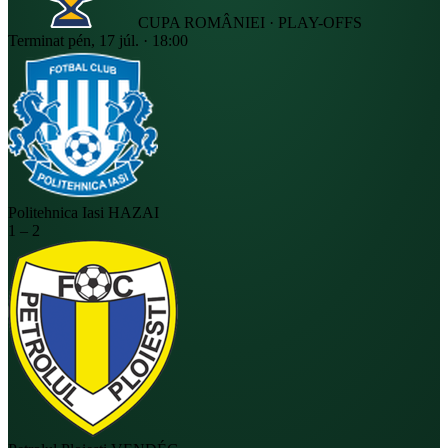
CUPA ROMÂNIEI · PLAY-OFFS
Terminat
pén, 17 júl. · 18:00
Politehnica Iasi
HAZAI
1
–
2