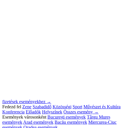
fizetések eseményekhez →
Fedezd fel
Zene
Szabadidő
Közösségi
Sport
Művészet és Kultúra
Konferencia
Előadók
Helyszínek
Összes esemény →
Események városonként
București események
Târgu Mureș
események
Arad események
Bacău események
Miercurea-Ciuc
események
Oradea események