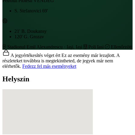
Petrolul Ploiesti
VENDÉG
S. Stefanovici
69'
21'
B. Doukansy
120'
G. Grozav
Stadionul Emil Alexandrescu · Iaşi, Iași
Poli Iasi
Ellenőrzött
A jegyértékesítés véget ért
Ez az esemény már lezajlott. A
részleteket továbbra is megtekintheted, de jegyek már nem
elérhetők.
Fedezz fel más eseményeket
Helyszín