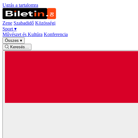
Ugrás a tartalomra
Zene
Szabadidő
Közösségi
Sport
▾
Művészet és Kultúra
Konferencia
Összes
▾
Keresés…