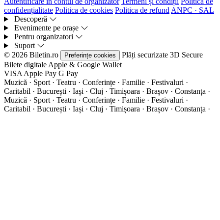
Autentificare în contul de organizator
Termeni și condiții
Politica de
confidențialitate
Politica de cookies
Politica de refund
ANPC · SAL
Descoperă
Evenimente pe orașe
Pentru organizatori
Suport
© 2026 Biletin.ro
Plăți securizate
3D Secure
Preferințe cookies
Bilete digitale
Apple & Google Wallet
VISA
Apple Pay
G
Pay
Muzică · Sport · Teatru · Conferințe · Familie · Festivaluri ·
Caritabil · București · Iași · Cluj · Timișoara · Brașov · Constanța ·
Muzică · Sport · Teatru · Conferințe · Familie · Festivaluri ·
Caritabil · București · Iași · Cluj · Timișoara · Brașov · Constanța ·