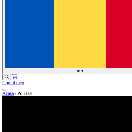
ro
▾
Contul meu
Acasă
/
Poli Iasi