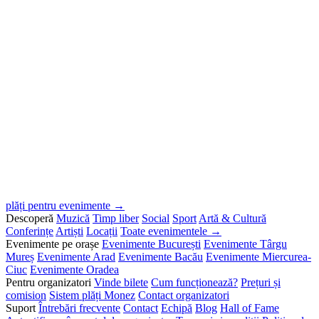
plăți pentru evenimente →
Descoperă
Muzică
Timp liber
Social
Sport
Artă & Cultură
Conferințe
Artiști
Locații
Toate evenimentele →
Evenimente pe orașe
Evenimente București
Evenimente Târgu
Mureș
Evenimente Arad
Evenimente Bacău
Evenimente Miercurea-
Ciuc
Evenimente Oradea
Pentru organizatori
Vinde bilete
Cum funcționează?
Prețuri și
comision
Sistem plăți Monez
Contact organizatori
Suport
Întrebări frecvente
Contact
Echipă
Blog
Hall of Fame