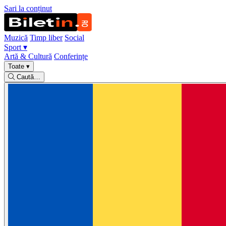
Sari la conținut
Muzică
Timp liber
Social
Sport
▾
Artă & Cultură
Conferințe
Toate
▾
Caută…