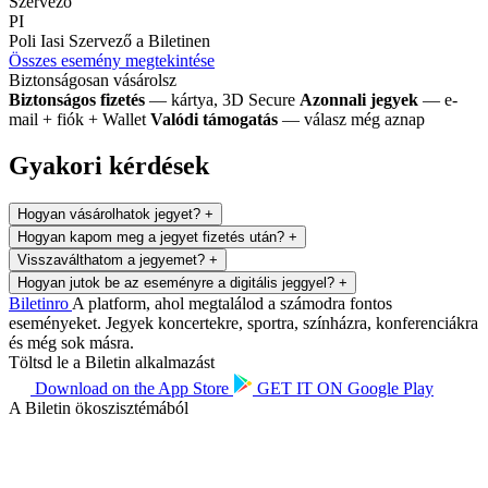
Szervező
PI
Poli Iasi
Szervező a Biletinen
Összes esemény megtekintése
Biztonságosan vásárolsz
Biztonságos fizetés
— kártya, 3D Secure
Azonnali jegyek
— e-
mail + fiók + Wallet
Valódi támogatás
— válasz még aznap
Gyakori kérdések
Hogyan vásárolhatok jegyet?
+
Hogyan kapom meg a jegyet fizetés után?
+
Visszaválthatom a jegyemet?
+
Hogyan jutok be az eseményre a digitális jeggyel?
+
Biletin
ro
A platform, ahol megtalálod a számodra fontos
eseményeket. Jegyek koncertekre, sportra, színházra, konferenciákra
és még sok másra.
Töltsd le a Biletin alkalmazást
Download on the
App Store
GET IT ON
Google Play
A Biletin ökoszisztémából