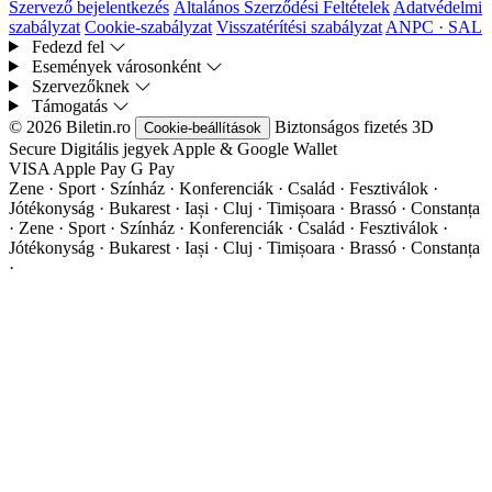
Szervező bejelentkezés
Általános Szerződési Feltételek
Adatvédelmi
szabályzat
Cookie-szabályzat
Visszatérítési szabályzat
ANPC · SAL
Fedezd fel
Események városonként
Szervezőknek
Támogatás
© 2026 Biletin.ro
Biztonságos fizetés
3D
Cookie-beállítások
Secure
Digitális jegyek
Apple & Google Wallet
VISA
Apple Pay
G
Pay
Zene · Sport · Színház · Konferenciák · Család · Fesztiválok ·
Jótékonyság · Bukarest · Iași · Cluj · Timișoara · Brassó · Constanța
·
Zene · Sport · Színház · Konferenciák · Család · Fesztiválok ·
Jótékonyság · Bukarest · Iași · Cluj · Timișoara · Brassó · Constanța
·