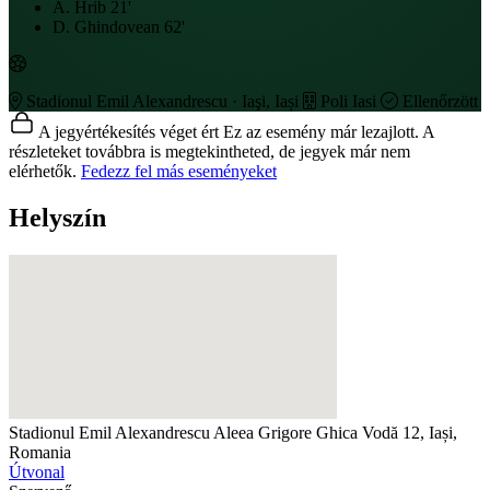
A. Hrib
21'
D. Ghindovean
62'
Stadionul Emil Alexandrescu · Iaşi, Iași
Poli Iasi
Ellenőrzött
A jegyértékesítés véget ért
Ez az esemény már lezajlott. A
részleteket továbbra is megtekintheted, de jegyek már nem
elérhetők.
Fedezz fel más eseményeket
Helyszín
Stadionul Emil Alexandrescu
Aleea Grigore Ghica Vodă 12, Iași,
Romania
Útvonal