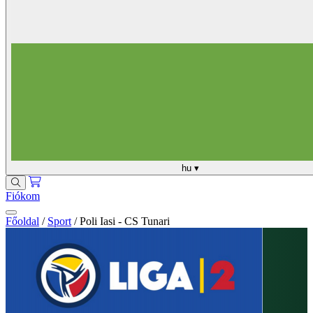
hu
▾
Fiókom
Főoldal
/
Sport
/
Poli Iasi - CS Tunari