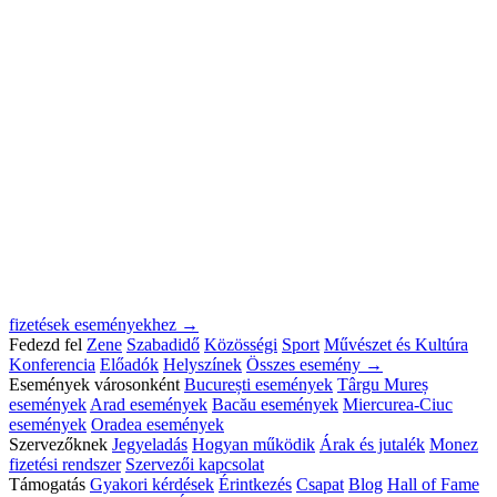
fizetések eseményekhez →
Fedezd fel
Zene
Szabadidő
Közösségi
Sport
Művészet és Kultúra
Konferencia
Előadók
Helyszínek
Összes esemény →
Események városonként
București események
Târgu Mureș
események
Arad események
Bacău események
Miercurea-Ciuc
események
Oradea események
Szervezőknek
Jegyeladás
Hogyan működik
Árak és jutalék
Monez
fizetési rendszer
Szervezői kapcsolat
Támogatás
Gyakori kérdések
Érintkezés
Csapat
Blog
Hall of Fame