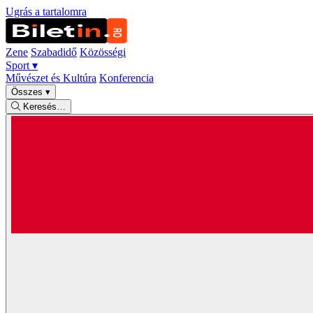
Ugrás a tartalomra
Zene
Szabadidő
Közösségi
Sport
▾
Művészet és Kultúra
Konferencia
Összes
▾
Keresés…