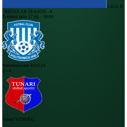
LIGA II
· REGULAR SEASON - 8
Terminat
pén, 17 júl. · 18:00
Politehnica Iasi
HAZAI
2
–
0
Tunari
VENDÉG