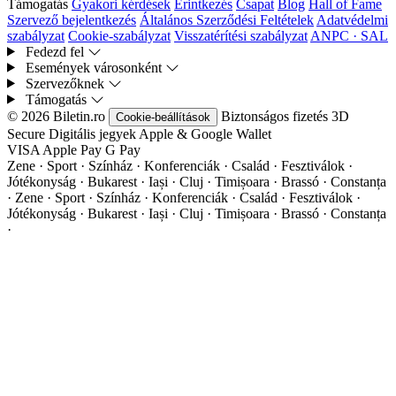
Támogatás
Gyakori kérdések
Érintkezés
Csapat
Blog
Hall of Fame
Szervező bejelentkezés
Általános Szerződési Feltételek
Adatvédelmi
szabályzat
Cookie-szabályzat
Visszatérítési szabályzat
ANPC · SAL
Fedezd fel
Események városonként
Szervezőknek
Támogatás
© 2026 Biletin.ro
Biztonságos fizetés
3D
Cookie-beállítások
Secure
Digitális jegyek
Apple & Google Wallet
VISA
Apple Pay
G
Pay
Zene · Sport · Színház · Konferenciák · Család · Fesztiválok ·
Jótékonyság · Bukarest · Iași · Cluj · Timișoara · Brassó · Constanța
·
Zene · Sport · Színház · Konferenciák · Család · Fesztiválok ·
Jótékonyság · Bukarest · Iași · Cluj · Timișoara · Brassó · Constanța
·