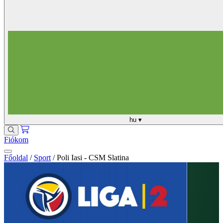
hu
▾
Fiókom
Főoldal
/
Sport
/
Poli Iasi - CSM Slatina