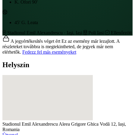
K. Ofori
90'
45'
G. Leata
Stadionul Emil Alexandrescu · Iaşi, Iași
Poli Iasi
Ellenőrzött
A jegyértékesítés véget ért
Ez az esemény már lezajlott. A
részleteket továbbra is megtekintheted, de jegyek már nem
elérhetők.
Fedezz fel más eseményeket
Helyszín
Stadionul Emil Alexandrescu
Aleea Grigore Ghica Vodă 12, Iași,
Romania
Útvonal