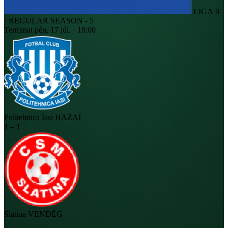
LIGA II
· REGULAR SEASON - 5
Terminat
pén, 17 júl. · 18:00
Politehnica Iasi
HAZAI
1
–
1
Slatina
VENDÉG