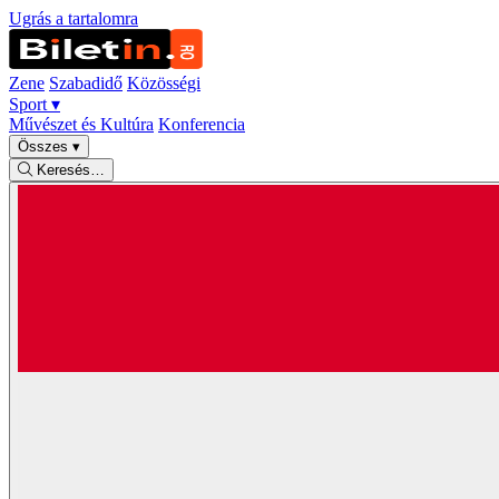
Ugrás a tartalomra
Zene
Szabadidő
Közösségi
Sport
▾
Művészet és Kultúra
Konferencia
Összes
▾
Keresés…