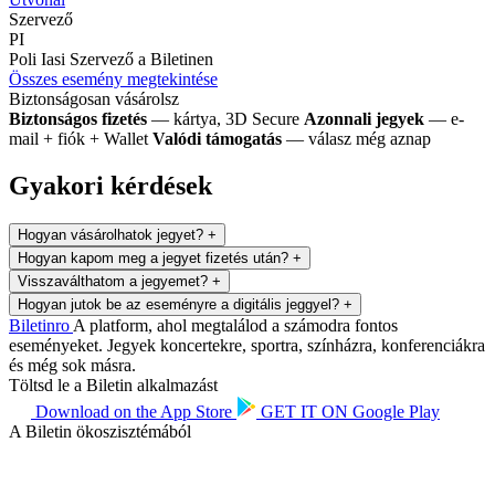
Szervező
PI
Poli Iasi
Szervező a Biletinen
Összes esemény megtekintése
Biztonságosan vásárolsz
Biztonságos fizetés
— kártya, 3D Secure
Azonnali jegyek
— e-
mail + fiók + Wallet
Valódi támogatás
— válasz még aznap
Gyakori kérdések
Hogyan vásárolhatok jegyet?
+
Hogyan kapom meg a jegyet fizetés után?
+
Visszaválthatom a jegyemet?
+
Hogyan jutok be az eseményre a digitális jeggyel?
+
Biletin
ro
A platform, ahol megtalálod a számodra fontos
eseményeket. Jegyek koncertekre, sportra, színházra, konferenciákra
és még sok másra.
Töltsd le a Biletin alkalmazást
Download on the
App Store
GET IT ON
Google Play
A Biletin ökoszisztémából