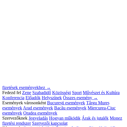
fizetések eseményekhez →
Fedezd fel
Zene
Szabadidő
Közösségi
Sport
Művészet és Kultúra
Konferencia
Előadók
Helyszínek
Összes esemény →
Események városonként
București események
Târgu Mureș
események
Arad események
Bacău események
Miercurea-Ciuc
események
Oradea események
Szervezőknek
Jegyeladás
Hogyan működik
Árak és jutalék
Monez
fizetési rendszer
Szervezői kapcsolat