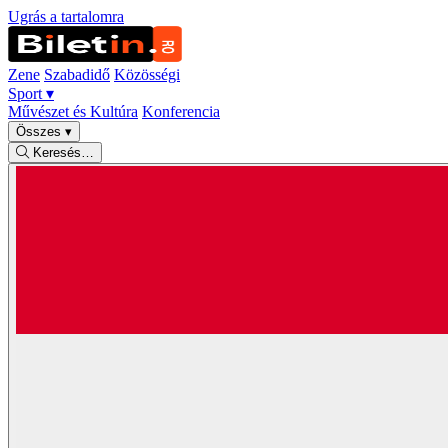
Ugrás a tartalomra
Zene
Szabadidő
Közösségi
Sport
▾
Művészet és Kultúra
Konferencia
Összes
▾
Keresés…