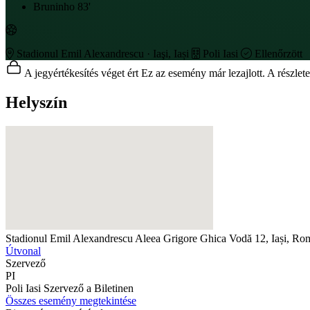
Bruninho
83'
Stadionul Emil Alexandrescu · Iaşi, Iași
Poli Iasi
Ellenőrzött
A jegyértékesítés véget ért
Ez az esemény már lezajlott. A részlet
Helyszín
Stadionul Emil Alexandrescu
Aleea Grigore Ghica Vodă 12, Iași, Ro
Útvonal
Szervező
PI
Poli Iasi
Szervező a Biletinen
Összes esemény megtekintése