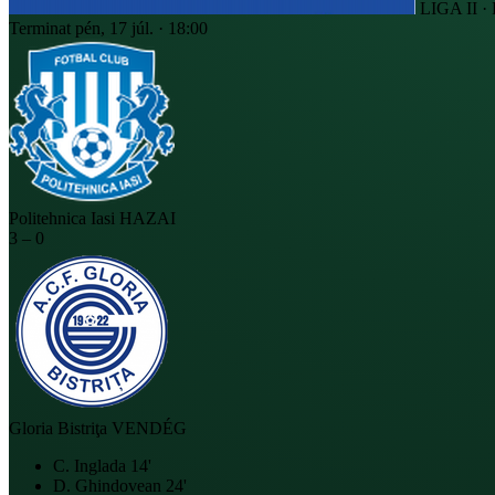
LIGA II 
Terminat
pén, 17 júl. · 18:00
Politehnica Iasi
HAZAI
3
–
0
Gloria Bistriţa
VENDÉG
C. Inglada
14'
D. Ghindovean
24'