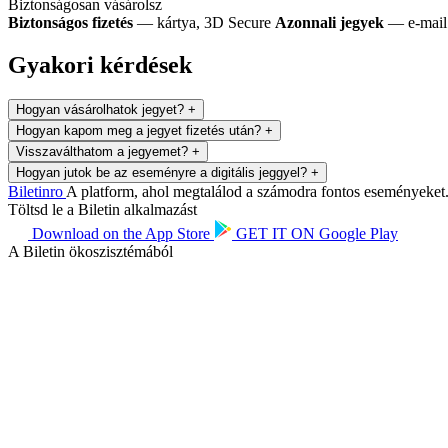
Biztonságosan vásárolsz
Biztonságos fizetés
— kártya, 3D Secure
Azonnali jegyek
— e-mail 
Gyakori kérdések
Hogyan vásárolhatok jegyet?
+
Hogyan kapom meg a jegyet fizetés után?
+
Visszaválthatom a jegyemet?
+
Hogyan jutok be az eseményre a digitális jeggyel?
+
Biletin
ro
A platform, ahol megtalálod a számodra fontos eseményeket. 
Töltsd le a Biletin alkalmazást
Download on the
App Store
GET IT ON
Google Play
A Biletin ökoszisztémából