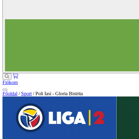
Fiókom
Főoldal
/
Sport
/
Poli Iasi - Gloria Bistrita