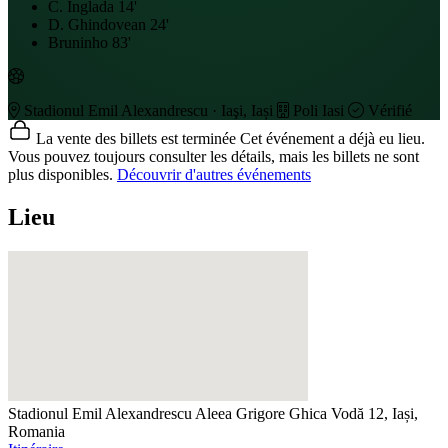
C. Inglada
14'
D. Ghindovean
24'
Bruninho
83'
Stadionul Emil Alexandrescu · Iaşi, Iași
Poli Iasi
Vérifié
La vente des billets est terminée
Cet événement a déjà eu lieu.
Vous pouvez toujours consulter les détails, mais les billets ne sont
plus disponibles.
Découvrir d'autres événements
Lieu
Stadionul Emil Alexandrescu
Aleea Grigore Ghica Vodă 12, Iași,
Romania