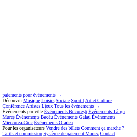
paiements pour événements →
Découvrir
Musique
Loisirs
Sociale
Sportif
Art et Culture
Conférence
Artistes
Lieux
Tous les événements →
Événements par ville
Événements București
Événements Târgu
Mureș
Événements Bacău
Événements Galați
Événements
Miercurea-Ciuc
Événements Oradea
Pour les organisateurs
Vendre des billets
Comment ça marche ?
Tarifs et commission
Système de paiement Monez
Contact