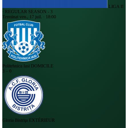
LIGA II
· REGULAR SEASON - 3
Terminat
ven., 17 juil. · 18:00
Politehnica Iasi
DOMICILE
3
–
0
Gloria Bistriţa
EXTÉRIEUR