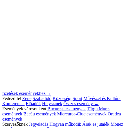
fizetések eseményekhez →
Fedezd fel
Zene
Szabadidő
Közösségi
Sport
Művészet és Kultúra
Konferencia
Előadók
Helyszínek
Összes esemény →
Események városonként
București események
Târgu Mureș
események
Bacău események
Miercurea-Ciuc események
Oradea
események
Szervezőknek
Jegyeladás
Hogyan működik
Árak és jutalék
Monez