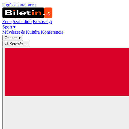
Ugrás a tartalomra
Zene
Szabadidő
Közösségi
Sport
▾
Művészet és Kultúra
Konferencia
Összes
▾
Keresés…