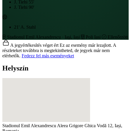
J. Tiehi
55'
J. Tiehi
90'
21'
A. Stahl
Stadionul Emil Alexandrescu · Iaşi, Iași
Poli Iasi
Ellenőrzött
A jegyértékesítés véget ért
Ez az esemény már lezajlott. A
részleteket továbbra is megtekintheted, de jegyek már nem
elérhetők.
Fedezz fel más eseményeket
Helyszín
Stadionul Emil Alexandrescu
Aleea Grigore Ghica Vodă 12, Iași,
Romania