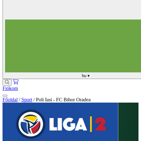
hu
▾
Fiókom
Főoldal
/
Sport
/
Poli Iasi - FC Bihor Oradea