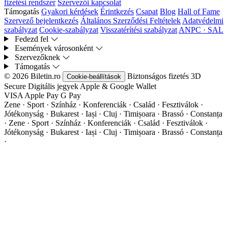
fizetési rendszer
Szervezői kapcsolat
Támogatás
Gyakori kérdések
Érintkezés
Csapat
Blog
Hall of Fame
Szervező bejelentkezés
Általános Szerződési Feltételek
Adatvédelmi
szabályzat
Cookie-szabályzat
Visszatérítési szabályzat
ANPC · SAL
Fedezd fel
Események városonként
Szervezőknek
Támogatás
© 2026 Biletin.ro
Biztonságos fizetés
3D
Cookie-beállítások
Secure
Digitális jegyek
Apple & Google Wallet
VISA
Apple Pay
G
Pay
Zene · Sport · Színház · Konferenciák · Család · Fesztiválok ·
Jótékonyság · Bukarest · Iași · Cluj · Timișoara · Brassó · Constanța
·
Zene · Sport · Színház · Konferenciák · Család · Fesztiválok ·
Jótékonyság · Bukarest · Iași · Cluj · Timișoara · Brassó · Constanța
·