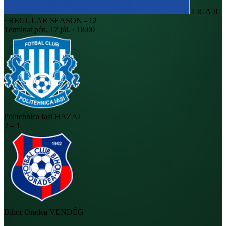
LIGA II
· REGULAR SEASON - 12
Terminat
pén, 17 júl. · 18:00
Politehnica Iasi
HAZAI
2
–
1
Bihor Oradea
VENDÉG