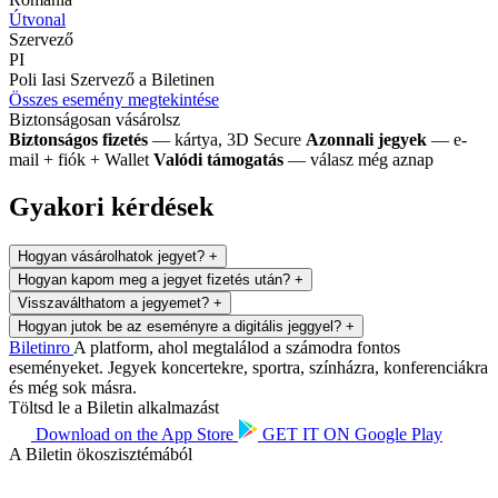
Útvonal
Szervező
PI
Poli Iasi
Szervező a Biletinen
Összes esemény megtekintése
Biztonságosan vásárolsz
Biztonságos fizetés
— kártya, 3D Secure
Azonnali jegyek
— e-
mail + fiók + Wallet
Valódi támogatás
— válasz még aznap
Gyakori kérdések
Hogyan vásárolhatok jegyet?
+
Hogyan kapom meg a jegyet fizetés után?
+
Visszaválthatom a jegyemet?
+
Hogyan jutok be az eseményre a digitális jeggyel?
+
Biletin
ro
A platform, ahol megtalálod a számodra fontos
eseményeket. Jegyek koncertekre, sportra, színházra, konferenciákra
és még sok másra.
Töltsd le a Biletin alkalmazást
Download on the
App Store
GET IT ON
Google Play
A Biletin ökoszisztémából