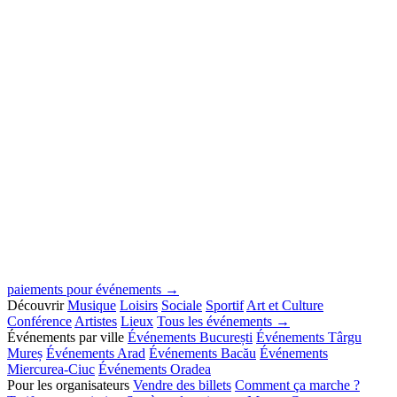
paiements pour événements →
Découvrir
Musique
Loisirs
Sociale
Sportif
Art et Culture
Conférence
Artistes
Lieux
Tous les événements →
Événements par ville
Événements București
Événements Târgu
Mureș
Événements Arad
Événements Bacău
Événements
Miercurea-Ciuc
Événements Oradea
Pour les organisateurs
Vendre des billets
Comment ça marche ?