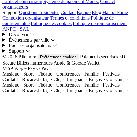
Tarifs et commission
Système de paiement Monez
Contact
organisateurs
Support
Questions fréquentes
Contact
Équipe
Blog
Hall of Fame
Connexion organisateur
Termes et conditions
Politique de
confidentialité
Politique des cookies
Politique de remboursement
ANPC · SAL
Découvrir
Événements par ville
Pour les organisateurs
Support
© 2026 Biletin.ro
Paiements sécurisés
3D
Préférences cookies
Secure
Billets numériques
Apple & Google Wallet
VISA
Apple Pay
G
Pay
Musique · Sport · Théâtre · Conférences · Famille · Festivals ·
Caritatif · Bucarest · Iași · Cluj · Timișoara · Brașov · Constanța ·
Musique · Sport · Théâtre · Conférences · Famille · Festivals ·
Caritatif · Bucarest · Iași · Cluj · Timișoara · Brașov · Constanța ·