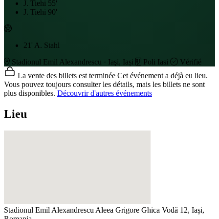
J. Tiehi
55'
J. Tiehi
90'
21'
A. Stahl
Stadionul Emil Alexandrescu · Iaşi, Iași
Poli Iasi
Vérifié
La vente des billets est terminée
Cet événement a déjà eu lieu.
Vous pouvez toujours consulter les détails, mais les billets ne sont
plus disponibles.
Découvrir d'autres événements
Lieu
Stadionul Emil Alexandrescu
Aleea Grigore Ghica Vodă 12, Iași,
Romania