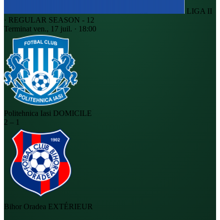
LIGA II
· REGULAR SEASON - 12
Terminat
ven., 17 juil. · 18:00
Politehnica Iasi
DOMICILE
2
–
1
Bihor Oradea
EXTÉRIEUR