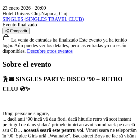
23 enero 2026 · 20:00
Hotel Univers
Cluj-Napoca, Cluj
SINGLES (SINGLES TRAVEL CLUB)
Evento finalizado
Compartir
La venta de entradas ha finalizado
Este evento ya ha tenido
lugar. Aún puedes ver los detalles, pero las entradas ya no están
disponibles.
Descubre otros eventos
Sobre el evento
🕺📟
SINGLES PARTY: DISCO ’90 – RETRO
CLUJ
💿✨
Dragi persoane singure,
... dacă anii ’90 încă vă dau fiori, dacă hiturile retro vă scot instant
pe ringul de dans și dacă primele iubiri au avut soundtrack pe casetă
sau CD…
această seară este pentru voi
. Vineri seara ne teleportăm
în '90: Spice Girls urlă „Wannabe”, Backstreet Boys ne fac să visăm