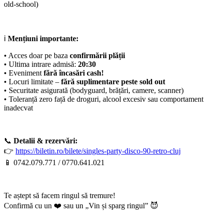
old-school)
ℹ️
Mențiuni importante:
• Acces doar pe baza
confirmării plății
• Ultima intrare admisă:
20:30
• Eveniment
fără încasări cash!
• Locuri limitate –
fără suplimentare peste sold out
• Securitate asigurată (bodyguard, brățări, camere, scanner)
• Toleranță zero față de droguri, alcool excesiv sau comportament
inadecvat
📞
Detalii & rezervări:
👉
https://biletin.ro/bilete/singles-party-disco-90-retro-cluj
📱 0742.079.771 / 0770.641.021
Te aștept să facem ringul să tremure!
Confirmă cu un ❤️ sau un „Vin și sparg ringul” 😈