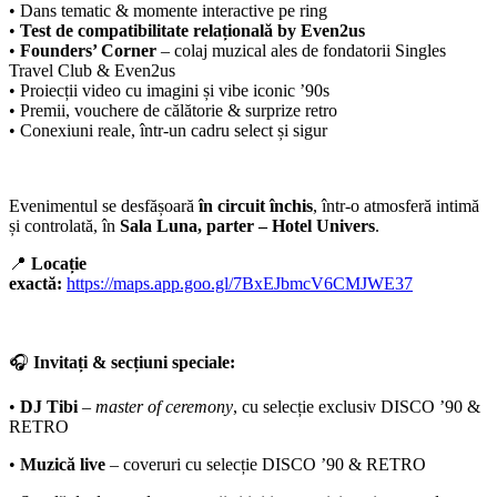
• Dans tematic & momente interactive pe ring
•
Test de compatibilitate relațională by Even2us
•
Founders’ Corner
– colaj muzical ales de fondatorii Singles
Travel Club & Even2us
• Proiecții video cu imagini și vibe iconic ’90s
• Premii, vouchere de călătorie & surprize retro
• Conexiuni reale, într-un cadru select și sigur
Evenimentul se desfășoară
în circuit închis
, într-o atmosferă intimă
și controlată, în
Sala Luna, parter – Hotel Univers
.
📍
Locație
exactă:
https://maps.app.goo.gl/7BxEJbmcV6CMJWE37
🎧
Invitați & secțiuni speciale:
•
DJ Tibi
–
master of ceremony
, cu selecție exclusiv DISCO ’90 &
RETRO
•
Muzică live
– coveruri cu selecție DISCO ’90 & RETRO