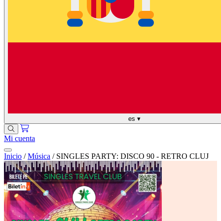
es
▾
Mi cuenta
Inicio
/
Música
/
SINGLES PARTY: DISCO 90 - RETRO CLUJ