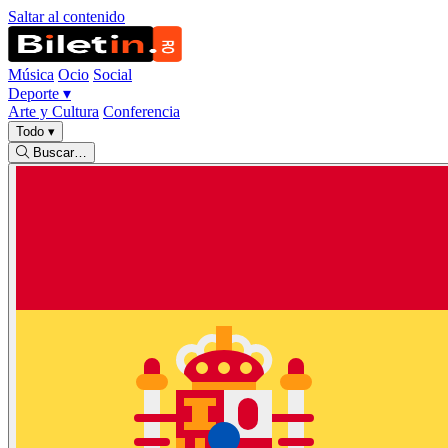
Saltar al contenido
Música
Ocio
Social
Deporte
▾
Arte y Cultura
Conferencia
Todo
▾
Buscar…