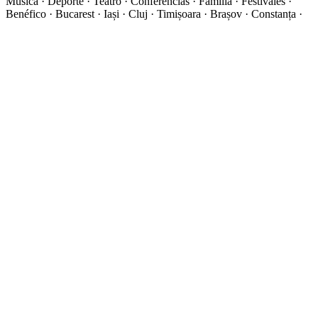
Música · Deporte · Teatro · Conferencias · Familia · Festivales ·
Benéfico · Bucarest · Iași · Cluj · Timișoara · Brașov · Constanța ·