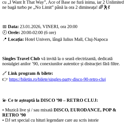
cu „I Want It That Way”, Ace of Base ne fură inima, iar 2 Unlimited
ne bagă turbo pe „No Limit” până la ora 2 dimineața! 🌈🕺💃
📅
Data:
23.01.2026, VINERI, ora 20:00
🕗
Orele:
20:00-02:00 (6 ore)
📍
Locația:
Hotel Univers, lângă Iulius Mall, Cluj-Napoca
Singles Travel Club
vă invită la o seară electrizantă, dedicată
nostalgiei anilor ’90, conexiunilor autentice și distracției fără filtre.
🔗
Link program & bilete:
👉
https://biletin.ro/bilete/singles-party-disco-90-retro-cluj
💫
Ce te așteaptă la DISCO ’90 – RETRO CLUJ:
• Muzică live și / sau mixată
DISCO, EURODANCE, POP &
RETRO ’90
• DJ set special cu hituri legendare care au scris istorie