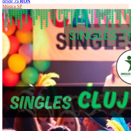
desde
75 RON
Música
SP