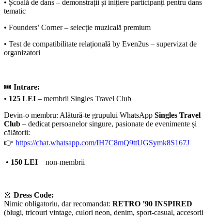
• Școală de dans – demonstrații și inițiere participanți pentru dans
tematic
• Founders’ Corner – selecție muzicală premium
• Test de compatibilitate relațională by Even2us – supervizat de
organizatori
🎟
Intrare:
•
125 LEI
– membrii Singles Travel Club
Devin-o membru: Alătură-te grupului WhatsApp
Singles Travel
Club
– dedicat persoanelor singure, pasionate de evenimente și
călătorii:
👉
https://chat.whatsapp.com/IH7C8mQ9ttUGSymk8S167J
•
150 LEI
– non-membrii
👗
Dress Code:
Nimic obligatoriu, dar recomandat:
RETRO ’90 INSPIRED
(blugi, tricouri vintage, culori neon, denim, sport-casual, accesorii