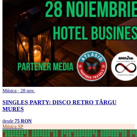
Música · 28 nov.
SINGLES PARTY: DISCO RETRO TÂRGU
MUREȘ
desde
75 RON
Música
SP