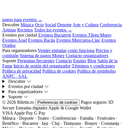
pagos para eventos →
Descubre
Música
Ocio
Social
Deporte
Arte y Cultura
Conferencia
Artistas
Recintos
Todos los eventos →
Eventos por ciudad
Eventos București
Eventos Târgu Mureș
Eventos Arad
Eventos Bacău
Eventos Miercurea-Ciuc
Eventos
Oradea
Para organizadores
Vender entradas
como funciona
Precios y
comisión
Sistema de pagos Monez
Contacto organizadores
Soporte
Preguntas frecuentes
Contacto
Equipo
Blog
Salón de la
Fama
Inicio de sesión del organizador
Términos y condiciones
Política de privacidad
Política de cookies
Política de reembolso
ANPC · SAL
Descubre
Eventos por ciudad
Para organizadores
Soporte
© 2026 Biletin.ro
Pagos seguros
3D
Preferencias de cookies
Secure
Entradas digitales
Apple & Google Wallet
VISA
Apple Pay
G
Pay
Música · Deporte · Teatro · Conferencias · Familia · Festivales ·
Benéfico · Bucarest · Iași · Cluj · Timișoara · Brașov · Constanța ·