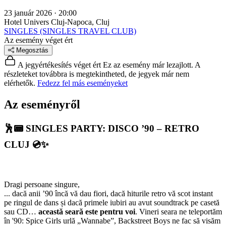
23 január 2026 · 20:00
Hotel Univers
Cluj-Napoca, Cluj
SINGLES (SINGLES TRAVEL CLUB)
Az esemény véget ért
Megosztás
A jegyértékesítés véget ért
Ez az esemény már lezajlott. A
részleteket továbbra is megtekintheted, de jegyek már nem
elérhetők.
Fedezz fel más eseményeket
Az eseményről
🕺📟
SINGLES PARTY: DISCO ’90 – RETRO
CLUJ
💿✨
Dragi persoane singure,
... dacă anii ’90 încă vă dau fiori, dacă hiturile retro vă scot instant
pe ringul de dans și dacă primele iubiri au avut soundtrack pe casetă
sau CD…
această seară este pentru voi
. Vineri seara ne teleportăm
în '90: Spice Girls urlă „Wannabe”, Backstreet Boys ne fac să visăm