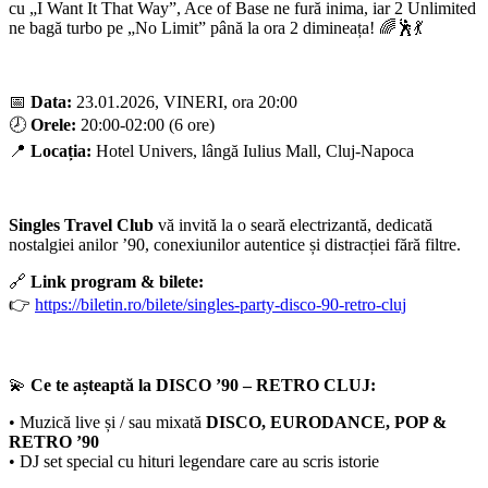
cu „I Want It That Way”, Ace of Base ne fură inima, iar 2 Unlimited
ne bagă turbo pe „No Limit” până la ora 2 dimineața! 🌈🕺💃
📅
Data:
23.01.2026, VINERI, ora 20:00
🕗
Orele:
20:00-02:00 (6 ore)
📍
Locația:
Hotel Univers, lângă Iulius Mall, Cluj-Napoca
Singles Travel Club
vă invită la o seară electrizantă, dedicată
nostalgiei anilor ’90, conexiunilor autentice și distracției fără filtre.
🔗
Link program & bilete:
👉
https://biletin.ro/bilete/singles-party-disco-90-retro-cluj
💫
Ce te așteaptă la DISCO ’90 – RETRO CLUJ:
• Muzică live și / sau mixată
DISCO, EURODANCE, POP &
RETRO ’90
• DJ set special cu hituri legendare care au scris istorie