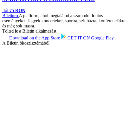
-tól
75 RON
Biletin
ro
A platform, ahol megtalálod a számodra fontos
eseményeket. Jegyek koncertekre, sportra, színházra, konferenciákra
és még sok másra.
Töltsd le a Biletin alkalmazást
Download on the
App Store
GET IT ON
Google Play
A Biletin ökoszisztémából