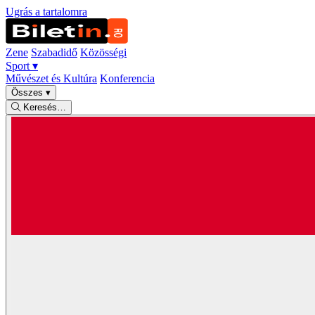
Ugrás a tartalomra
Zene
Szabadidő
Közösségi
Sport
▾
Művészet és Kultúra
Konferencia
Összes
▾
Keresés…