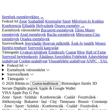
fizetések eseményekhez →
Fedezd fel
Zene
Szabadidő
Közösségi
Sport
Művészet és Kultúra
Konferencia
Előadók
Helyszínek
Összes esemény →
Események városonként
București események
Târgu Mureș
események
Arad események
Bacău események
Miercurea-Ciuc
események
Oradea események
Szervezőknek
Jegyeladás
Hogyan működik
Árak és jutalék
Monez
fizetési rendszer
Szervezői kapcsolat
Támogatás
Gyakori kérdések
Érintkezés
Csapat
Blog
Hall of Fame
Szervező bejelentkezés
Általános Szerződési Feltételek
Adatvédelmi
szabályzat
Cookie-szabályzat
Visszatérítési szabályzat
ANPC · SAL
Fedezd fel
Események városonként
Szervezőknek
Támogatás
© 2026 Biletin.ro
Biztonságos fizetés
3D
Cookie-beállítások
Secure
Digitális jegyek
Apple & Google Wallet
VISA
Apple Pay
G
Pay
Zene · Sport · Színház · Konferenciák · Család · Fesztiválok ·
Jótékonyság · Bukarest · Iași · Cluj · Timișoara · Brassó · Constanța
·
Zene · Sport · Színház · Konferenciák · Család · Fesztiválok ·