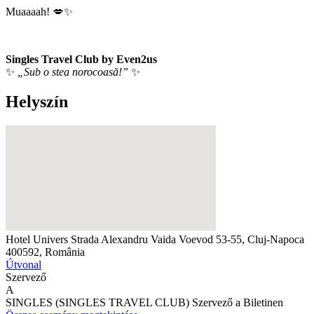
Muaaaah! 💋✨
Singles Travel Club by Even2us
✨
„Sub o stea norocoasă!”
✨
Helyszín
Hotel Univers
Strada Alexandru Vaida Voevod 53-55, Cluj-Napoca
400592, România
Útvonal
Szervező
A
SINGLES (SINGLES TRAVEL CLUB)
Szervező a Biletinen