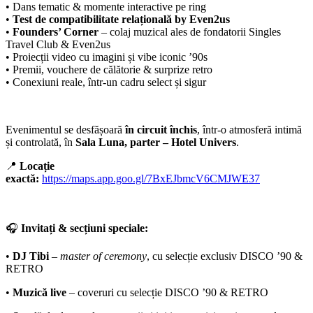
• Dans tematic & momente interactive pe ring
•
Test de compatibilitate relațională by Even2us
•
Founders’ Corner
– colaj muzical ales de fondatorii Singles
Travel Club & Even2us
• Proiecții video cu imagini și vibe iconic ’90s
• Premii, vouchere de călătorie & surprize retro
• Conexiuni reale, într-un cadru select și sigur
Evenimentul se desfășoară
în circuit închis
, într-o atmosferă intimă
și controlată, în
Sala Luna, parter – Hotel Univers
.
📍
Locație
exactă:
https://maps.app.goo.gl/7BxEJbmcV6CMJWE37
🎧
Invitați & secțiuni speciale:
•
DJ Tibi
–
master of ceremony
, cu selecție exclusiv DISCO ’90 &
RETRO
•
Muzică live
– coveruri cu selecție DISCO ’90 & RETRO