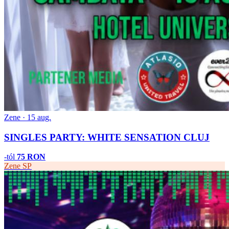
Zene · 15 aug.
SINGLES PARTY: WHITE SENSATION CLUJ
-tól
75 RON
Zene
SP