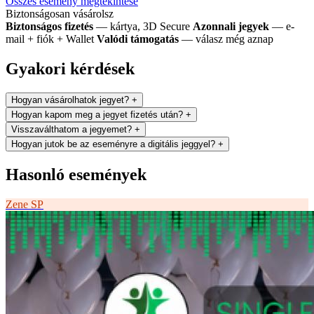
Összes esemény megtekintése
Biztonságosan vásárolsz
Biztonságos fizetés
— kártya, 3D Secure
Azonnali jegyek
— e-
mail + fiók + Wallet
Valódi támogatás
— válasz még aznap
Gyakori kérdések
Hogyan vásárolhatok jegyet?
+
Hogyan kapom meg a jegyet fizetés után?
+
Visszaválthatom a jegyemet?
+
Hogyan jutok be az eseményre a digitális jeggyel?
+
Hasonló események
Zene
SP