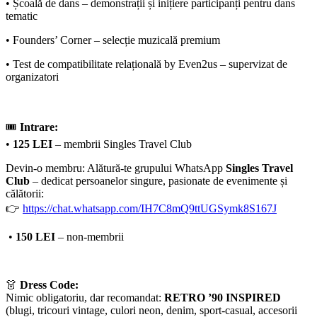
• Școală de dans – demonstrații și inițiere participanți pentru dans
tematic
• Founders’ Corner – selecție muzicală premium
• Test de compatibilitate relațională by Even2us – supervizat de
organizatori
🎟
Intrare:
•
125 LEI
– membrii Singles Travel Club
Devin-o membru: Alătură-te grupului WhatsApp
Singles Travel
Club
– dedicat persoanelor singure, pasionate de evenimente și
călătorii:
👉
https://chat.whatsapp.com/IH7C8mQ9ttUGSymk8S167J
•
150 LEI
– non-membrii
👗
Dress Code:
Nimic obligatoriu, dar recomandat:
RETRO ’90 INSPIRED
(blugi, tricouri vintage, culori neon, denim, sport-casual, accesorii