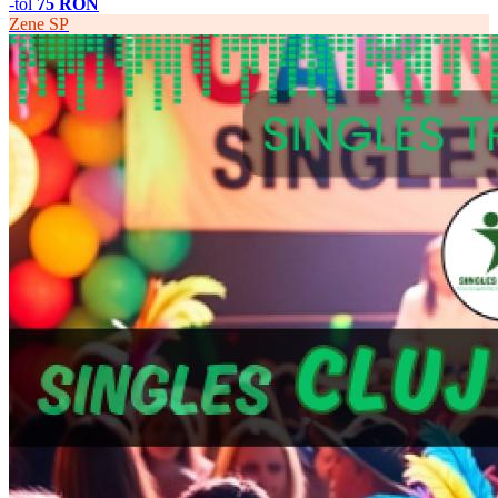
-tól
75 RON
Zene
SP