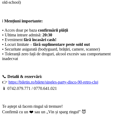
old-school)
ℹ️
Mențiuni importante:
• Acces doar pe baza
confirmării plății
• Ultima intrare admisă:
20:30
• Eveniment
fără încasări cash!
• Locuri limitate –
fără suplimentare peste sold out
• Securitate asigurată (bodyguard, brățări, camere, scanner)
• Toleranță zero față de droguri, alcool excesiv sau comportament
inadecvat
📞
Detalii & rezervări:
👉
https://biletin.ro/bilete/singles-party-disco-90-retro-cluj
📱 0742.079.771 / 0770.641.021
Te aștept să facem ringul să tremure!
Confirmă cu un ❤️ sau un „Vin și sparg ringul” 😈