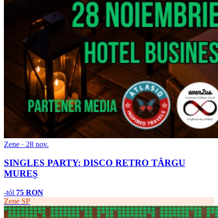
Zene · 28 nov.
SINGLES PARTY: DISCO RETRO TÂRGU
MUREȘ
-tól
75 RON
Zene
SP