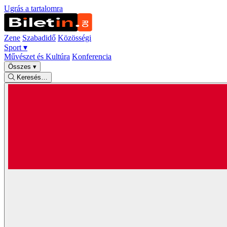
Ugrás a tartalomra
Zene
Szabadidő
Közösségi
Sport
▾
Művészet és Kultúra
Konferencia
Összes
▾
Keresés…