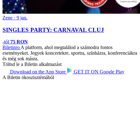
Zene · 9 jan.
SINGLES PARTY: CARNAVAL CLUJ
-tól
75 RON
Biletin
ro
A platform, ahol megtalálod a számodra fontos
eseményeket. Jegyek koncertekre, sportra, színházra, konferenciákra
és még sok másra.
Töltsd le a Biletin alkalmazást
Download on the
App Store
GET IT ON
Google Play
A Biletin ökoszisztémából