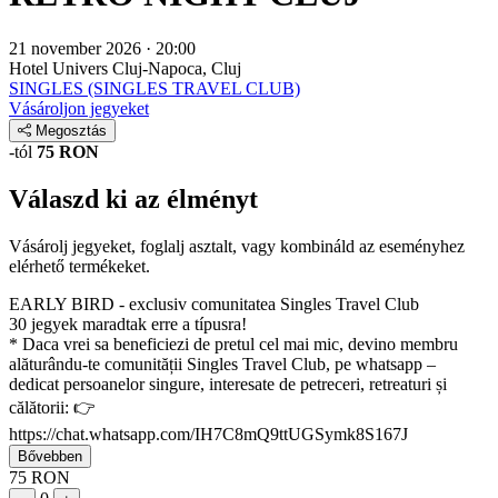
21 november 2026 · 20:00
Hotel Univers
Cluj-Napoca, Cluj
SINGLES (SINGLES TRAVEL CLUB)
Vásároljon jegyeket
Megosztás
-tól
75 RON
Válaszd ki az élményt
Vásárolj jegyeket, foglalj asztalt, vagy kombináld az eseményhez
elérhető termékeket.
EARLY BIRD - exclusiv comunitatea Singles Travel Club
30 jegyek maradtak erre a típusra!
* Daca vrei sa beneficiezi de pretul cel mai mic, devino membru
alăturându-te comunității Singles Travel Club, pe whatsapp –
dedicat persoanelor singure, interesate de petreceri, retreaturi și
călătorii: 👉
https://chat.whatsapp.com/IH7C8mQ9ttUGSymk8S167J
Bővebben
75 RON