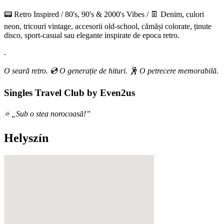
📟 Retro Inspired / 80's, 90's & 2000's Vibes / 👖 Denim, culori
neon, tricouri vintage, accesorii old-school, cămăși colorate, ținute
disco, sport-casual sau elegante inspirate de epoca retro.
.
O seară retro. 💿 O generație de hituri. 🕺 O petrecere memorabilă.
Singles Travel Club by Even2us
⭐ „Sub o stea norocoasă!”
Helyszín