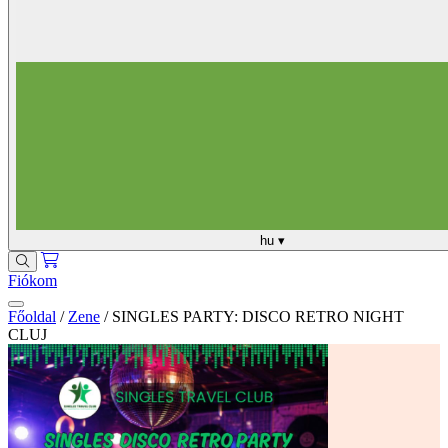
hu
▾
Fiókom
Főoldal
/
Zene
/
SINGLES PARTY: DISCO RETRO NIGHT
CLUJ