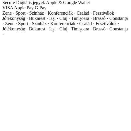
Secure
Digitális jegyek
Apple & Google Wallet
VISA
Apple Pay
G
Pay
Zene · Sport · Színház · Konferenciák · Család · Fesztiválok ·
Jótékonyság · Bukarest · Iași · Cluj · Timișoara · Brassó · Constanța
·
Zene · Sport · Színház · Konferenciák · Család · Fesztiválok ·
Jótékonyság · Bukarest · Iași · Cluj · Timișoara · Brassó · Constanța
·