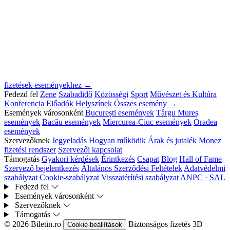
fizetések eseményekhez →
Fedezd fel
Zene
Szabadidő
Közösségi
Sport
Művészet és Kultúra
Konferencia
Előadók
Helyszínek
Összes esemény →
Események városonként
București események
Târgu Mureș
események
Bacău események
Miercurea-Ciuc események
Oradea
események
Szervezőknek
Jegyeladás
Hogyan működik
Árak és jutalék
Monez
fizetési rendszer
Szervezői kapcsolat
Támogatás
Gyakori kérdések
Érintkezés
Csapat
Blog
Hall of Fame
Szervező bejelentkezés
Általános Szerződési Feltételek
Adatvédelmi
szabályzat
Cookie-szabályzat
Visszatérítési szabályzat
ANPC · SAL
Fedezd fel
Események városonként
Szervezőknek
Támogatás
© 2026 Biletin.ro
Biztonságos fizetés
3D
Cookie-beállítások