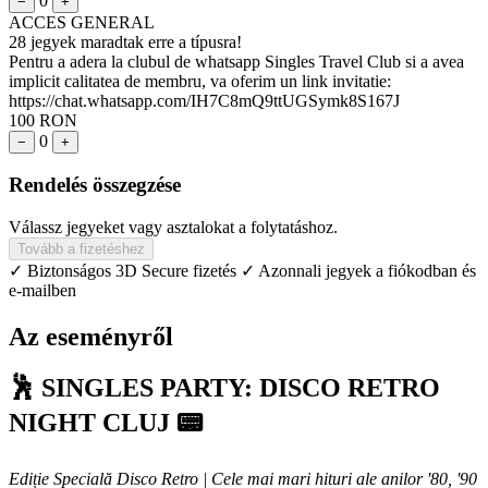
0
−
+
ACCES GENERAL
28 jegyek maradtak erre a típusra!
Pentru a adera la clubul de whatsapp Singles Travel Club si a avea
implicit calitatea de membru, va oferim un link invitatie:
https://chat.whatsapp.com/IH7C8mQ9ttUGSymk8S167J
100 RON
0
−
+
Rendelés összegzése
Válassz jegyeket vagy asztalokat a folytatáshoz.
Tovább a fizetéshez
✓ Biztonságos 3D Secure fizetés
✓ Azonnali jegyek a fiókodban és
e-mailben
Az eseményről
🕺 SINGLES PARTY: DISCO RETRO
NIGHT CLUJ 📟
Ediție Specială Disco Retro | Cele mai mari hituri ale anilor '80, '90