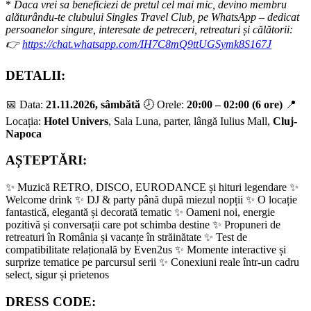
*
Daca vrei sa beneficiezi de pretul cel mai mic, devino membru
alăturându-te clubului Singles Travel Club, pe WhatsApp – dedicat
persoanelor singure, interesate de petreceri, retreaturi și călătorii:
👉
https://chat.whatsapp.com/IH7C8mQ9ttUGSymk8S167J
DETALII:
📅 Data:
21.11.2026, sâmbătă
🕗 Orele:
20:00 – 02:00 (6 ore)
📍
Locația:
Hotel Univers
, Sala Luna, parter, lângă Iulius Mall,
Cluj-
Napoca
AȘTEPTĂRI:
✨ Muzică RETRO, DISCO, EURODANCE și hituri legendare ✨
Welcome drink ✨ DJ & party până după miezul nopții ✨ O locație
fantastică, elegantă și decorată tematic ✨ Oameni noi, energie
pozitivă și conversații care pot schimba destine ✨ Propuneri de
retreaturi în România și vacanțe în străinătate ✨ Test de
compatibilitate relațională by Even2us ✨ Momente interactive și
surprize tematice pe parcursul serii ✨ Conexiuni reale într-un cadru
select, sigur și prietenos
DRESS CODE: