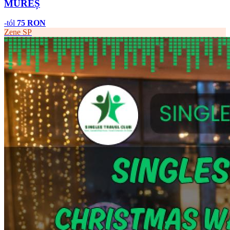
MUREȘ
-tól
75 RON
Zene
SP