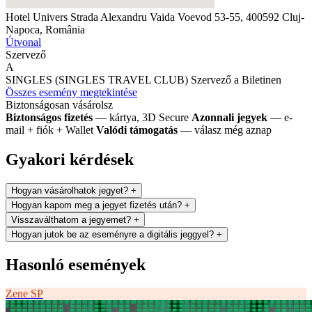
Hotel Univers
Strada Alexandru Vaida Voevod 53-55, 400592 Cluj-
Napoca, România
Útvonal
Szervező
A
SINGLES (SINGLES TRAVEL CLUB)
Szervező a Biletinen
Összes esemény megtekintése
Biztonságosan vásárolsz
Biztonságos fizetés
— kártya, 3D Secure
Azonnali jegyek
— e-
mail + fiók + Wallet
Valódi támogatás
— válasz még aznap
Gyakori kérdések
Hogyan vásárolhatok jegyet?
+
Hogyan kapom meg a jegyet fizetés után?
+
Visszaválthatom a jegyemet?
+
Hogyan jutok be az eseményre a digitális jeggyel?
+
Hasonló események
Zene
SP