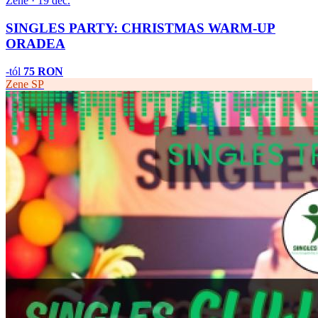
Zene · 19 dec.
SINGLES PARTY: CHRISTMAS WARM-UP
ORADEA
-tól
75 RON
Zene
SP