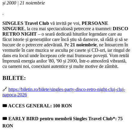
și 2000 | 21 noiembrie
.
SINGLES Travel Club
vă invită pe voi,
PERSOANE
SINGURE
, la cea mai spectaculoasă petrecere a toamnei:
DISCO
RETRO NIGHT
– o seară dedicată hiturilor legendare care au
făcut istorie și generațiilor care încă știu să danseze, să râdă și să se
bucure de o petrecere adevărată. Pe
21 noiembrie
, ne întoarcem în
vremurile în care muzica se asculta pe casete și CD-uri, iar ringul de
dans era locul unde începeau cele mai frumoase povești. Vom retrăi
împreună energia anilor '80, '90 și 2000, într-o atmosferă vibrantă,
cu oameni noi, conexiuni autentice și multe motive de zâmbit.
BILETE:
🔗
https://biletin.ro/bilete/singles-party-disco-retro-night-cluj-cluj-
napoca-2026
🎟 ACCES GENERAL: 100 RON
🎟 EARLY BIRD pentru membrii Singles Travel Club*: 75
RON