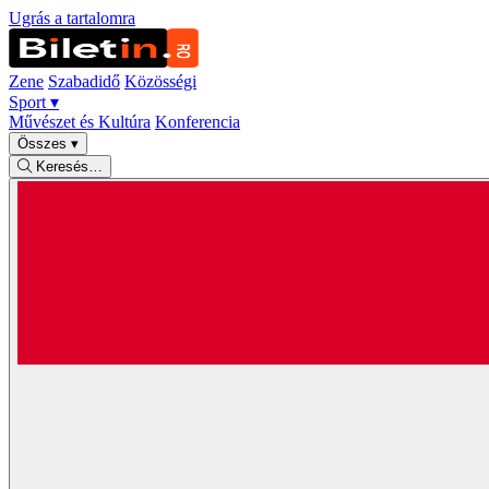
Ugrás a tartalomra
Zene
Szabadidő
Közösségi
Sport
▾
Művészet és Kultúra
Konferencia
Összes
▾
Keresés…