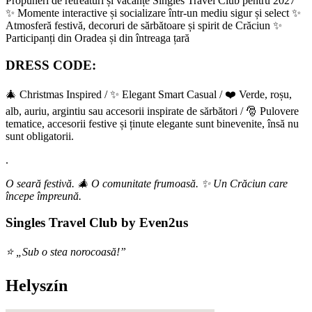
Propuneri de retreaturi și vacanțe Singles Travel Club pentru 2027
✨ Momente interactive și socializare într-un mediu sigur și select ✨
Atmosferă festivă, decoruri de sărbătoare și spirit de Crăciun ✨
Participanți din Oradea și din întreaga țară
DRESS CODE:
🎄 Christmas Inspired / ✨ Elegant Smart Casual / ❤️ Verde, roșu,
alb, auriu, argintiu sau accesorii inspirate de sărbători / 🎅 Pulovere
tematice, accesorii festive și ținute elegante sunt binevenite, însă nu
sunt obligatorii.
.
O seară festivă. 🎄 O comunitate frumoasă. ✨ Un Crăciun care
începe împreună.
Singles Travel Club by Even2us
⭐ „Sub o stea norocoasă!”
Helyszín