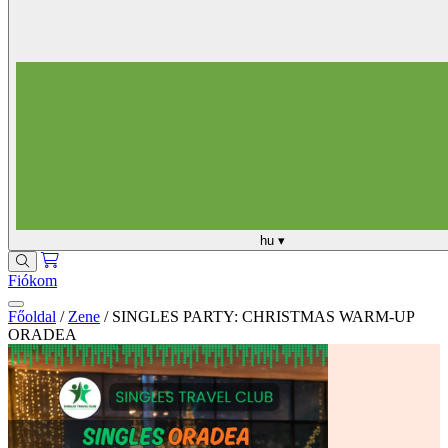
hu
▾
Fiókom
Főoldal
/
Zene
/
SINGLES PARTY: CHRISTMAS WARM-UP
ORADEA