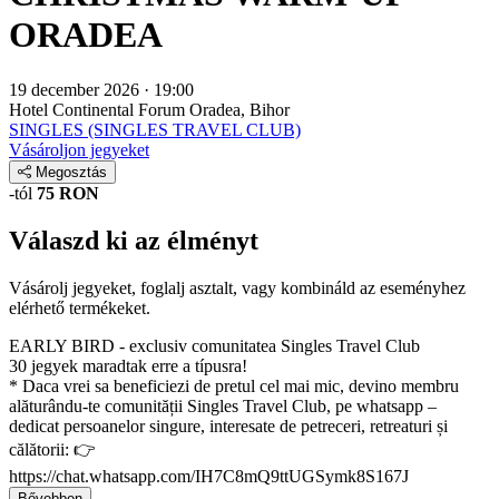
ORADEA
19 december 2026 · 19:00
Hotel Continental Forum
Oradea, Bihor
SINGLES (SINGLES TRAVEL CLUB)
Vásároljon jegyeket
Megosztás
-tól
75 RON
Válaszd ki az élményt
Vásárolj jegyeket, foglalj asztalt, vagy kombináld az eseményhez
elérhető termékeket.
EARLY BIRD - exclusiv comunitatea Singles Travel Club
30 jegyek maradtak erre a típusra!
* Daca vrei sa beneficiezi de pretul cel mai mic, devino membru
alăturându-te comunității Singles Travel Club, pe whatsapp –
dedicat persoanelor singure, interesate de petreceri, retreaturi și
călătorii: 👉
https://chat.whatsapp.com/IH7C8mQ9ttUGSymk8S167J
Bővebben