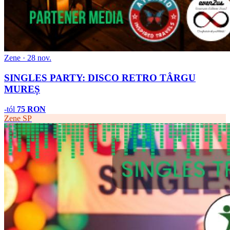
Zene · 28 nov.
SINGLES PARTY: DISCO RETRO TÂRGU
MUREȘ
-tól
75 RON
Zene
SP