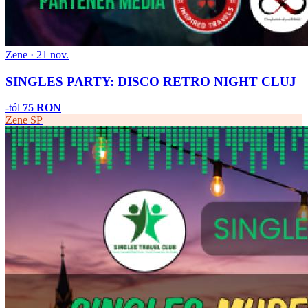
Zene · 21 nov.
SINGLES PARTY: DISCO RETRO NIGHT CLUJ
-tól
75 RON
Zene
SP