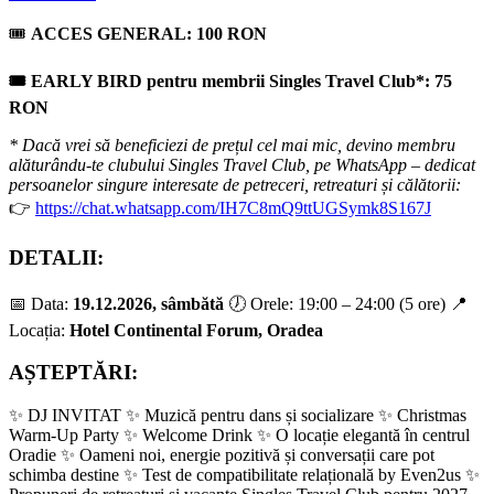
🎟
ACCES GENERAL: 100 RON
🎟 EARLY BIRD pentru membrii Singles Travel Club*: 75
RON
* Dacă vrei să beneficiezi de prețul cel mai mic, devino membru
alăturându-te clubului Singles Travel Club, pe WhatsApp – dedicat
persoanelor singure interesate de petreceri, retreaturi și călătorii:
👉
https://chat.whatsapp.com/IH7C8mQ9ttUGSymk8S167J
DETALII:
📅 Data:
19.12.2026, sâmbătă
🕖 Orele: 19:00 – 24:00 (5 ore) 📍
Locația:
Hotel Continental Forum, Oradea
AȘTEPTĂRI:
✨ DJ INVITAT ✨ Muzică pentru dans și socializare ✨ Christmas
Warm-Up Party ✨ Welcome Drink ✨ O locație elegantă în centrul
Oradie ✨ Oameni noi, energie pozitivă și conversații care pot
schimba destine ✨ Test de compatibilitate relațională by Even2us ✨