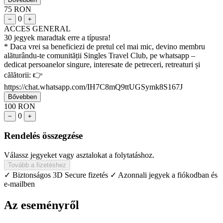
75 RON
0
−
+
ACCES GENERAL
30 jegyek maradtak erre a típusra!
* Daca vrei sa beneficiezi de pretul cel mai mic, devino membru
alăturându-te comunității Singles Travel Club, pe whatsapp –
dedicat persoanelor singure, interesate de petreceri, retreaturi și
călătorii: 👉
https://chat.whatsapp.com/IH7C8mQ9ttUGSymk8S167J
Bővebben
100 RON
0
−
+
Rendelés összegzése
Válassz jegyeket vagy asztalokat a folytatáshoz.
Tovább a fizetéshez
✓ Biztonságos 3D Secure fizetés
✓ Azonnali jegyek a fiókodban és
e-mailben
Az eseményről