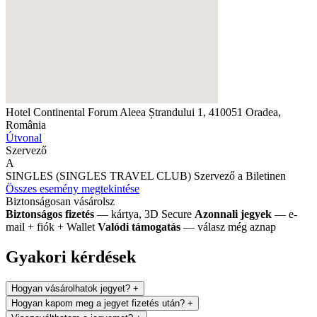
Hotel Continental Forum
Aleea Ștrandului 1, 410051 Oradea,
România
Útvonal
Szervező
A
SINGLES (SINGLES TRAVEL CLUB)
Szervező a Biletinen
Összes esemény megtekintése
Biztonságosan vásárolsz
Biztonságos fizetés
— kártya, 3D Secure
Azonnali jegyek
— e-
mail + fiók + Wallet
Valódi támogatás
— válasz még aznap
Gyakori kérdések
Hogyan vásárolhatok jegyet?
+
Hogyan kapom meg a jegyet fizetés után?
+