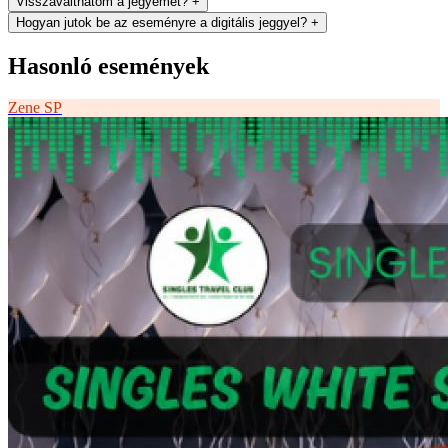
Visszaválthatom a jegyemet?
+
Hogyan jutok be az eseményre a digitális jeggyel?
+
Hasonló események
Zene
SP