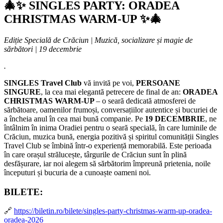
🎄✨ SINGLES PARTY: ORADEA
CHRISTMAS WARM-UP ✨🎄
Ediție Specială de Crăciun | Muzică, socializare și magie de
sărbători | 19 decembrie
.
SINGLES Travel Club
vă invită pe voi,
PERSOANE
SINGURE
, la cea mai elegantă petrecere de final de an:
ORADEA
CHRISTMAS WARM-UP
– o seară dedicată atmosferei de
sărbătoare, oamenilor frumoși, conversațiilor autentice și bucuriei de
a încheia anul în cea mai bună companie. Pe
19 DECEMBRIE
, ne
întâlnim în inima Oradiei pentru o seară specială, în care luminile de
Crăciun, muzica bună, energia pozitivă și spiritul comunității Singles
Travel Club se îmbină într-o experiență memorabilă. Este perioada
în care orașul strălucește, târgurile de Crăciun sunt în plină
desfășurare, iar noi alegem să sărbătorim împreună prietenia, noile
începuturi și bucuria de a cunoaște oameni noi.
BILETE:
🔗
https://biletin.ro/bilete/singles-party-christmas-warm-up-oradea-
oradea-2026