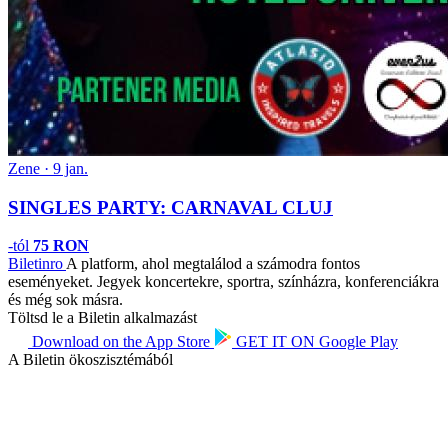
Zene · 9 jan.
SINGLES PARTY: CARNAVAL CLUJ
-tól
75 RON
Biletin
ro
A platform, ahol megtalálod a számodra fontos
eseményeket. Jegyek koncertekre, sportra, színházra, konferenciákra
és még sok másra.
Töltsd le a Biletin alkalmazást
Download on the
App Store
GET IT ON
Google Play
A Biletin ökoszisztémából