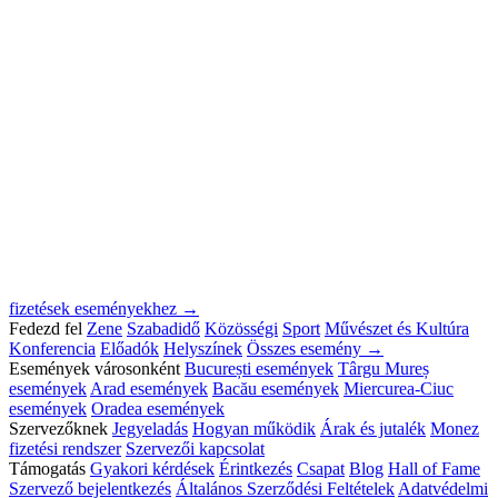
fizetések eseményekhez →
Fedezd fel
Zene
Szabadidő
Közösségi
Sport
Művészet és Kultúra
Konferencia
Előadók
Helyszínek
Összes esemény →
Események városonként
București események
Târgu Mureș
események
Arad események
Bacău események
Miercurea-Ciuc
események
Oradea események
Szervezőknek
Jegyeladás
Hogyan működik
Árak és jutalék
Monez
fizetési rendszer
Szervezői kapcsolat
Támogatás
Gyakori kérdések
Érintkezés
Csapat
Blog
Hall of Fame
Szervező bejelentkezés
Általános Szerződési Feltételek
Adatvédelmi