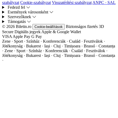
szabályzat
Cookie-szabályzat
Visszatérítési szabályzat
ANPC · SAL
Fedezd fel
Események városonként
Szervezőknek
Támogatás
© 2026 Biletin.ro
Biztonságos fizetés
3D
Cookie-beállítások
Secure
Digitális jegyek
Apple & Google Wallet
VISA
Apple Pay
G
Pay
Zene · Sport · Színház · Konferenciák · Család · Fesztiválok ·
Jótékonyság · Bukarest · Iași · Cluj · Timișoara · Brassó · Constanța
·
Zene · Sport · Színház · Konferenciák · Család · Fesztiválok ·
Jótékonyság · Bukarest · Iași · Cluj · Timișoara · Brassó · Constanța
·