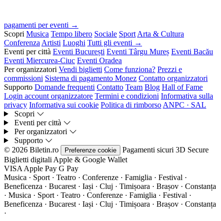
pagamenti per eventi →
Scopri
Musica
Tempo libero
Sociale
Sport
Arta & Cultura
Conferenza
Artisti
Luoghi
Tutti gli eventi →
Eventi per città
Eventi București
Eventi Târgu Mureș
Eventi Bacău
Eventi Miercurea-Ciuc
Eventi Oradea
Per organizzatori
Vendi biglietti
Come funziona?
Prezzi e
commissioni
Sistema di pagamento Monez
Contatto organizzatori
Supporto
Domande frequenti
Contatto
Team
Blog
Hall of Fame
Login account organizzatore
Termini e condizioni
Informativa sulla
privacy
Informativa sui cookie
Politica di rimborso
ANPC · SAL
Scopri
Eventi per città
Per organizzatori
Supporto
© 2026 Biletin.ro
Pagamenti sicuri
3D Secure
Preferenze cookie
Biglietti digitali
Apple & Google Wallet
VISA
Apple Pay
G
Pay
Musica · Sport · Teatro · Conferenze · Famiglia · Festival ·
Beneficenza · Bucarest · Iași · Cluj · Timișoara · Brașov · Constanța
·
Musica · Sport · Teatro · Conferenze · Famiglia · Festival ·
Beneficenza · Bucarest · Iași · Cluj · Timișoara · Brașov · Constanța
·