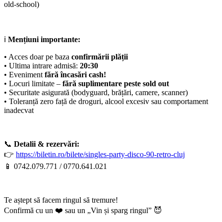
old-school)
ℹ️
Mențiuni importante:
• Acces doar pe baza
confirmării plății
• Ultima intrare admisă:
20:30
• Eveniment
fără încasări cash!
• Locuri limitate –
fără suplimentare peste sold out
• Securitate asigurată (bodyguard, brățări, camere, scanner)
• Toleranță zero față de droguri, alcool excesiv sau comportament
inadecvat
📞
Detalii & rezervări:
👉
https://biletin.ro/bilete/singles-party-disco-90-retro-cluj
📱 0742.079.771 / 0770.641.021
Te aștept să facem ringul să tremure!
Confirmă cu un ❤️ sau un „Vin și sparg ringul” 😈