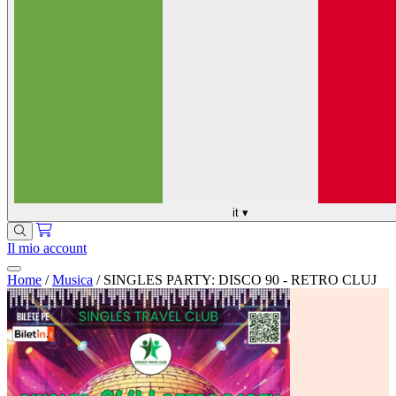
it
▾
Il mio account
Home
/
Musica
/
SINGLES PARTY: DISCO 90 - RETRO CLUJ