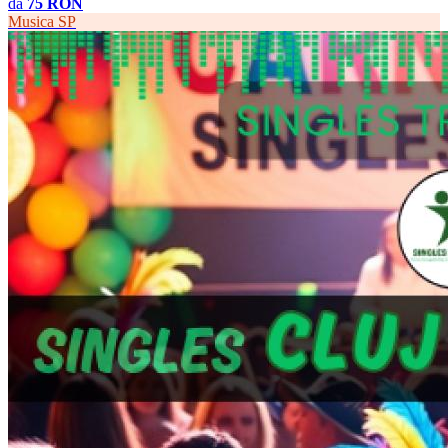
da
75 RON
Musica
SP