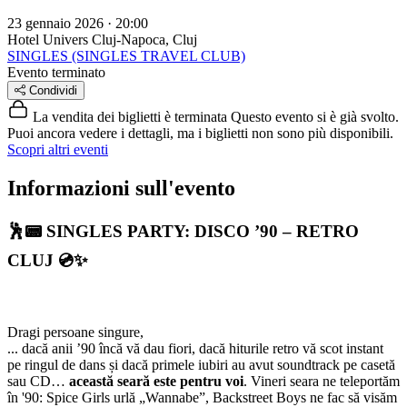
23 gennaio 2026 · 20:00
Hotel Univers
Cluj-Napoca, Cluj
SINGLES (SINGLES TRAVEL CLUB)
Evento terminato
Condividi
La vendita dei biglietti è terminata
Questo evento si è già svolto.
Puoi ancora vedere i dettagli, ma i biglietti non sono più disponibili.
Scopri altri eventi
Informazioni sull'evento
🕺📟
SINGLES PARTY: DISCO ’90 – RETRO
CLUJ
💿✨
Dragi persoane singure,
... dacă anii ’90 încă vă dau fiori, dacă hiturile retro vă scot instant
pe ringul de dans și dacă primele iubiri au avut soundtrack pe casetă
sau CD…
această seară este pentru voi
. Vineri seara ne teleportăm
în '90: Spice Girls urlă „Wannabe”, Backstreet Boys ne fac să visăm