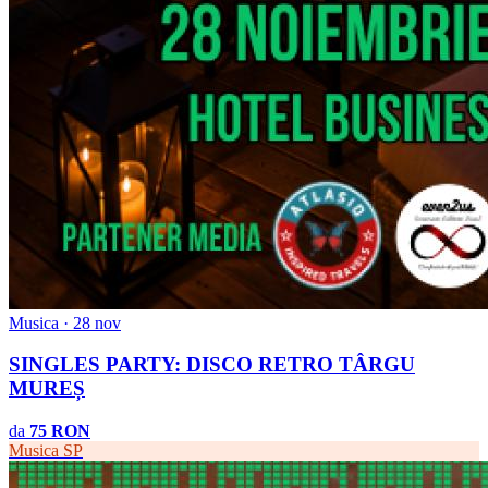
Musica · 28 nov
SINGLES PARTY: DISCO RETRO TÂRGU
MUREȘ
da
75 RON
Musica
SP