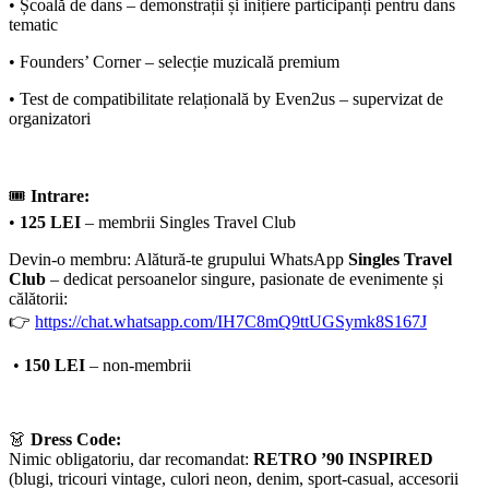
• Școală de dans – demonstrații și inițiere participanți pentru dans
tematic
• Founders’ Corner – selecție muzicală premium
• Test de compatibilitate relațională by Even2us – supervizat de
organizatori
🎟
Intrare:
•
125 LEI
– membrii Singles Travel Club
Devin-o membru: Alătură-te grupului WhatsApp
Singles Travel
Club
– dedicat persoanelor singure, pasionate de evenimente și
călătorii:
👉
https://chat.whatsapp.com/IH7C8mQ9ttUGSymk8S167J
•
150 LEI
– non-membrii
👗
Dress Code:
Nimic obligatoriu, dar recomandat:
RETRO ’90 INSPIRED
(blugi, tricouri vintage, culori neon, denim, sport-casual, accesorii