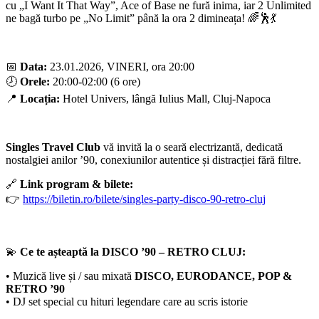
cu „I Want It That Way”, Ace of Base ne fură inima, iar 2 Unlimited
ne bagă turbo pe „No Limit” până la ora 2 dimineața! 🌈🕺💃
📅
Data:
23.01.2026, VINERI, ora 20:00
🕗
Orele:
20:00-02:00 (6 ore)
📍
Locația:
Hotel Univers, lângă Iulius Mall, Cluj-Napoca
Singles Travel Club
vă invită la o seară electrizantă, dedicată
nostalgiei anilor ’90, conexiunilor autentice și distracției fără filtre.
🔗
Link program & bilete:
👉
https://biletin.ro/bilete/singles-party-disco-90-retro-cluj
💫
Ce te așteaptă la DISCO ’90 – RETRO CLUJ:
• Muzică live și / sau mixată
DISCO, EURODANCE, POP &
RETRO ’90
• DJ set special cu hituri legendare care au scris istorie