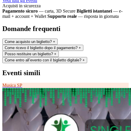
Vedi tutti gli eventi
Acquisti in sicurezza
Pagamento sicuro
— carta, 3D Secure
Biglietti istantanei
— e-
mail + account + Wallet
Supporto reale
— risposta in giornata
Domande frequenti
Come acquisto un biglietto?
+
Come ricevo il biglietto dopo il pagamento?
+
Posso restituire un biglietto?
+
Come entro all’evento con il biglietto digitale?
+
Eventi simili
Musica
SP