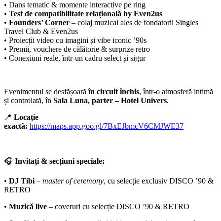
• Dans tematic & momente interactive pe ring
•
Test de compatibilitate relațională by Even2us
•
Founders’ Corner
– colaj muzical ales de fondatorii Singles
Travel Club & Even2us
• Proiecții video cu imagini și vibe iconic ’90s
• Premii, vouchere de călătorie & surprize retro
• Conexiuni reale, într-un cadru select și sigur
Evenimentul se desfășoară
în circuit închis
, într-o atmosferă intimă
și controlată, în
Sala Luna, parter – Hotel Univers
.
📍
Locație
exactă:
https://maps.app.goo.gl/7BxEJbmcV6CMJWE37
🎧
Invitați & secțiuni speciale:
•
DJ Tibi
–
master of ceremony
, cu selecție exclusiv DISCO ’90 &
RETRO
•
Muzică live
– coveruri cu selecție DISCO ’90 & RETRO