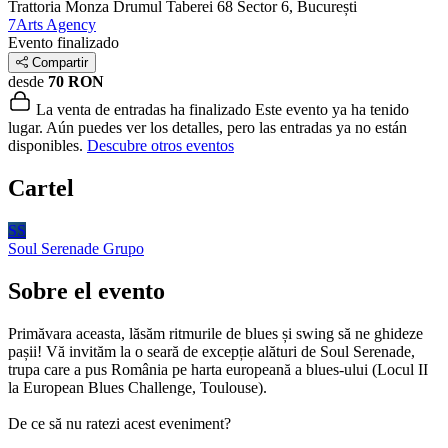
Trattoria Monza Drumul Taberei 68
Sector 6, București
7Arts Agency
Evento finalizado
Compartir
desde
70 RON
La venta de entradas ha finalizado
Este evento ya ha tenido
lugar. Aún puedes ver los detalles, pero las entradas ya no están
disponibles.
Descubre otros eventos
Cartel
SS
Soul Serenade
Grupo
Sobre el evento
Primăvara aceasta, lăsăm ritmurile de blues și swing să ne ghideze
pașii! Vă invităm la o seară de excepție alături de Soul Serenade,
trupa care a pus România pe harta europeană a blues-ului (Locul II
la European Blues Challenge, Toulouse).
De ce să nu ratezi acest eveniment?