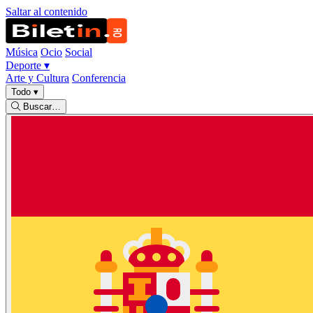
Saltar al contenido
Música
Ocio
Social
Deporte
▾
Arte y Cultura
Conferencia
Todo
▾
Buscar…