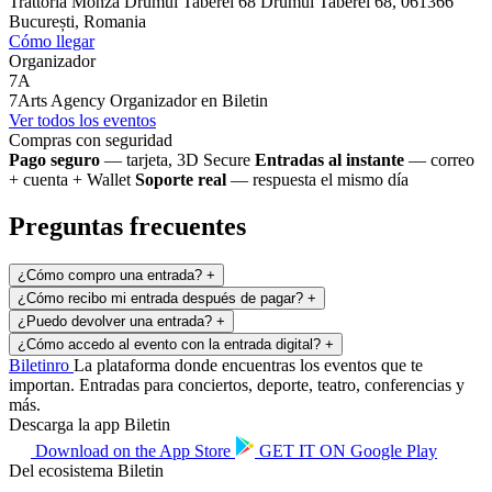
Trattoria Monza Drumul Taberei 68
Drumul Taberei 68, 061366
București, Romania
Cómo llegar
Organizador
7A
7Arts Agency
Organizador en Biletin
Ver todos los eventos
Compras con seguridad
Pago seguro
— tarjeta, 3D Secure
Entradas al instante
— correo
+ cuenta + Wallet
Soporte real
— respuesta el mismo día
Preguntas frecuentes
¿Cómo compro una entrada?
+
¿Cómo recibo mi entrada después de pagar?
+
¿Puedo devolver una entrada?
+
¿Cómo accedo al evento con la entrada digital?
+
Biletin
ro
La plataforma donde encuentras los eventos que te
importan. Entradas para conciertos, deporte, teatro, conferencias y
más.
Descarga la app Biletin
Download on the
App Store
GET IT ON
Google Play
Del ecosistema Biletin