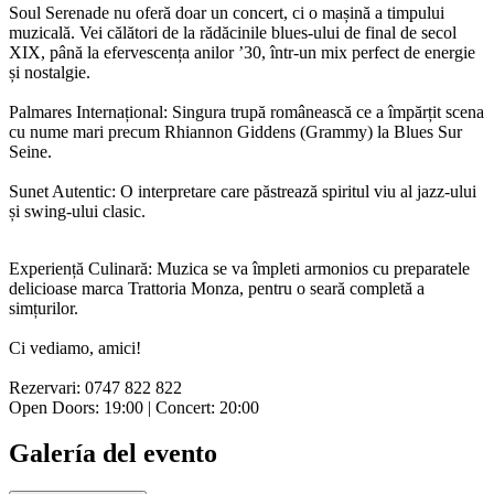
Soul Serenade nu oferă doar un concert, ci o mașină a timpului
muzicală. Vei călători de la rădăcinile blues-ului de final de secol
XIX, până la efervescența anilor ’30, într-un mix perfect de energie
și nostalgie.
Palmares Internațional: Singura trupă românească ce a împărțit scena
cu nume mari precum Rhiannon Giddens (Grammy) la Blues Sur
Seine.
Sunet Autentic: O interpretare care păstrează spiritul viu al jazz-ului
și swing-ului clasic.
Experiență Culinară: Muzica se va împleti armonios cu preparatele
delicioase marca Trattoria Monza, pentru o seară completă a
simțurilor.
Ci vediamo, amici!
Rezervari: 0747 822 822
Open Doors: 19:00 | Concert: 20:00
Galería del evento