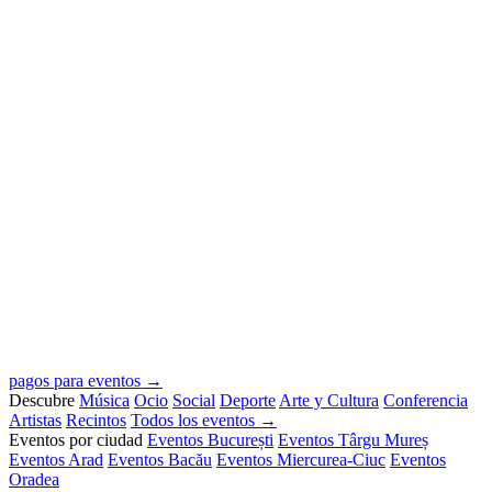
pagos para eventos →
Descubre
Música
Ocio
Social
Deporte
Arte y Cultura
Conferencia
Artistas
Recintos
Todos los eventos →
Eventos por ciudad
Eventos București
Eventos Târgu Mureș
Eventos Arad
Eventos Bacău
Eventos Miercurea-Ciuc
Eventos
Oradea