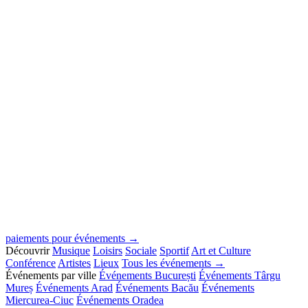
paiements pour événements →
Découvrir
Musique
Loisirs
Sociale
Sportif
Art et Culture
Conférence
Artistes
Lieux
Tous les événements →
Événements par ville
Événements București
Événements Târgu
Mureș
Événements Arad
Événements Bacău
Événements
Miercurea-Ciuc
Événements Oradea