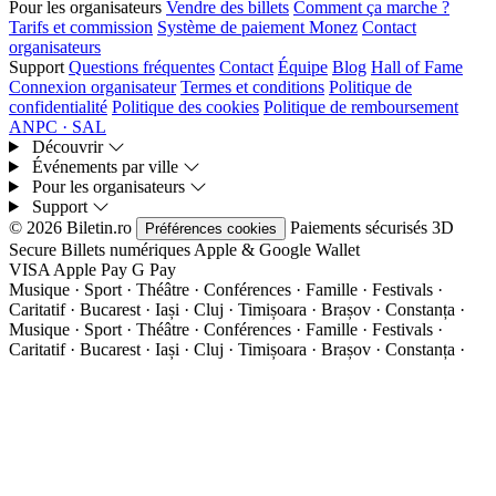
Pour les organisateurs
Vendre des billets
Comment ça marche ?
Tarifs et commission
Système de paiement Monez
Contact
organisateurs
Support
Questions fréquentes
Contact
Équipe
Blog
Hall of Fame
Connexion organisateur
Termes et conditions
Politique de
confidentialité
Politique des cookies
Politique de remboursement
ANPC · SAL
Découvrir
Événements par ville
Pour les organisateurs
Support
© 2026 Biletin.ro
Paiements sécurisés
3D
Préférences cookies
Secure
Billets numériques
Apple & Google Wallet
VISA
Apple Pay
G
Pay
Musique · Sport · Théâtre · Conférences · Famille · Festivals ·
Caritatif · Bucarest · Iași · Cluj · Timișoara · Brașov · Constanța ·
Musique · Sport · Théâtre · Conférences · Famille · Festivals ·
Caritatif · Bucarest · Iași · Cluj · Timișoara · Brașov · Constanța ·