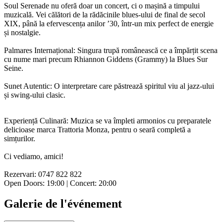
Soul Serenade nu oferă doar un concert, ci o mașină a timpului
muzicală. Vei călători de la rădăcinile blues-ului de final de secol
XIX, până la efervescența anilor ’30, într-un mix perfect de energie
și nostalgie.
Palmares Internațional: Singura trupă românească ce a împărțit scena
cu nume mari precum Rhiannon Giddens (Grammy) la Blues Sur
Seine.
Sunet Autentic: O interpretare care păstrează spiritul viu al jazz-ului
și swing-ului clasic.
Experiență Culinară: Muzica se va împleti armonios cu preparatele
delicioase marca Trattoria Monza, pentru o seară completă a
simțurilor.
Ci vediamo, amici!
Rezervari: 0747 822 822
Open Doors: 19:00 | Concert: 20:00
Galerie de l'événement