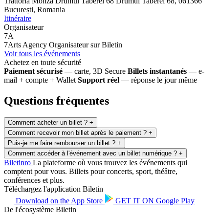
Trattoria Monza Drumul Taberei 68
Drumul Taberei 68, 061366
București, Romania
Itinéraire
Organisateur
7A
7Arts Agency
Organisateur sur Biletin
Voir tous les événements
Achetez en toute sécurité
Paiement sécurisé
— carte, 3D Secure
Billets instantanés
— e-
mail + compte + Wallet
Support réel
— réponse le jour même
Questions fréquentes
Comment acheter un billet ?
+
Comment recevoir mon billet après le paiement ?
+
Puis-je me faire rembourser un billet ?
+
Comment accéder à l'événement avec un billet numérique ?
+
Biletin
ro
La plateforme où vous trouvez les événements qui
comptent pour vous. Billets pour concerts, sport, théâtre,
conférences et plus.
Téléchargez l'application Biletin
Download on the
App Store
GET IT ON
Google Play
De l'écosystème Biletin