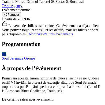
Trattoria Monza Drumul Taberei 68
Sector 6, București
7Arts Agency
Événement terminé
Partager
à partir de
70 RON
La vente des billets est terminée
Cet événement a déjà eu lieu.
Vous pouvez toujours consulter les détails, mais les billets ne sont
plus disponibles.
Découvrir d'autres événements
Programmation
SS
Soul Serenade
Groupe
À propos de l'événement
Primăvara aceasta, lăsăm ritmurile de blues și swing să ne ghideze
pașii! Vă invităm la o seară de excepție alături de Soul Serenade,
trupa care a pus România pe harta europeană a blues-ului (Locul II
la European Blues Challenge, Toulouse).
De ce să nu ratezi acest eveniment?