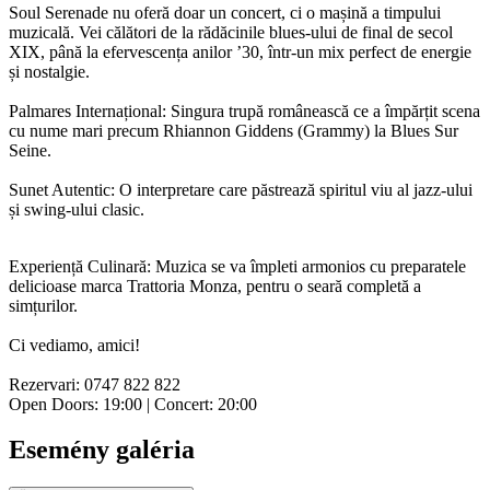
Soul Serenade nu oferă doar un concert, ci o mașină a timpului
muzicală. Vei călători de la rădăcinile blues-ului de final de secol
XIX, până la efervescența anilor ’30, într-un mix perfect de energie
și nostalgie.
Palmares Internațional: Singura trupă românească ce a împărțit scena
cu nume mari precum Rhiannon Giddens (Grammy) la Blues Sur
Seine.
Sunet Autentic: O interpretare care păstrează spiritul viu al jazz-ului
și swing-ului clasic.
Experiență Culinară: Muzica se va împleti armonios cu preparatele
delicioase marca Trattoria Monza, pentru o seară completă a
simțurilor.
Ci vediamo, amici!
Rezervari: 0747 822 822
Open Doors: 19:00 | Concert: 20:00
Esemény galéria