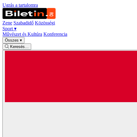
Ugrás a tartalomra
Zene
Szabadidő
Közösségi
Sport
▾
Művészet és Kultúra
Konferencia
Összes
▾
Keresés…