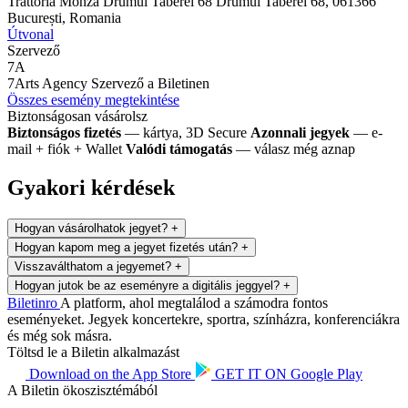
Trattoria Monza Drumul Taberei 68
Drumul Taberei 68, 061366
București, Romania
Útvonal
Szervező
7A
7Arts Agency
Szervező a Biletinen
Összes esemény megtekintése
Biztonságosan vásárolsz
Biztonságos fizetés
— kártya, 3D Secure
Azonnali jegyek
— e-
mail + fiók + Wallet
Valódi támogatás
— válasz még aznap
Gyakori kérdések
Hogyan vásárolhatok jegyet?
+
Hogyan kapom meg a jegyet fizetés után?
+
Visszaválthatom a jegyemet?
+
Hogyan jutok be az eseményre a digitális jeggyel?
+
Biletin
ro
A platform, ahol megtalálod a számodra fontos
eseményeket. Jegyek koncertekre, sportra, színházra, konferenciákra
és még sok másra.
Töltsd le a Biletin alkalmazást
Download on the
App Store
GET IT ON
Google Play
A Biletin ökoszisztémából