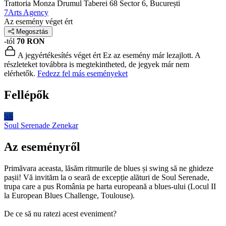
Trattoria Monza Drumul Taberei 68
Sector 6, București
7Arts Agency
Az esemény véget ért
Megosztás
-tól
70 RON
A jegyértékesítés véget ért
Ez az esemény már lezajlott. A
részleteket továbbra is megtekintheted, de jegyek már nem
elérhetők.
Fedezz fel más eseményeket
Fellépők
SS
Soul Serenade
Zenekar
Az eseményről
Primăvara aceasta, lăsăm ritmurile de blues și swing să ne ghideze
pașii! Vă invităm la o seară de excepție alături de Soul Serenade,
trupa care a pus România pe harta europeană a blues-ului (Locul II
la European Blues Challenge, Toulouse).
De ce să nu ratezi acest eveniment?