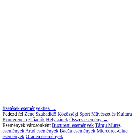
fizetések eseményekhez →
Fedezd fel
Zene
Szabadidő
Közösségi
Sport
Művészet és Kultúra
Konferencia
Előadók
Helyszínek
Összes esemény →
Események városonként
București események
Târgu Mureș
események
Arad események
Bacău események
Miercurea-Ciuc
események
Oradea események