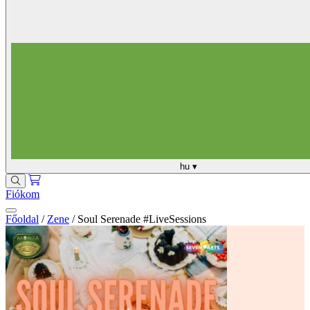
hu
▾
Fiókom
Főoldal
/
Zene
/
Soul Serenade #LiveSessions