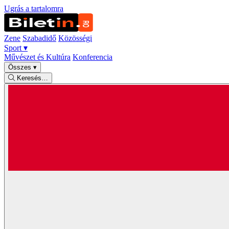
Ugrás a tartalomra
Zene
Szabadidő
Közösségi
Sport
▾
Művészet és Kultúra
Konferencia
Összes
▾
Keresés…