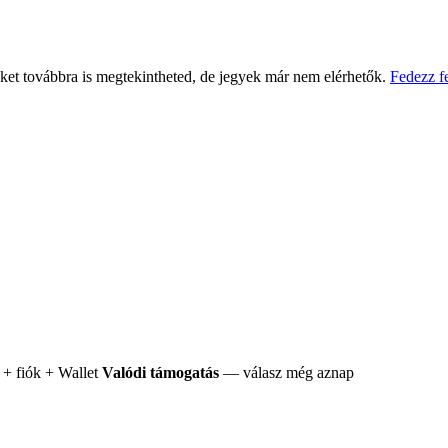
eket továbbra is megtekintheted, de jegyek már nem elérhetők.
Fedezz f
+ fiók + Wallet
Valódi támogatás
— válasz még aznap