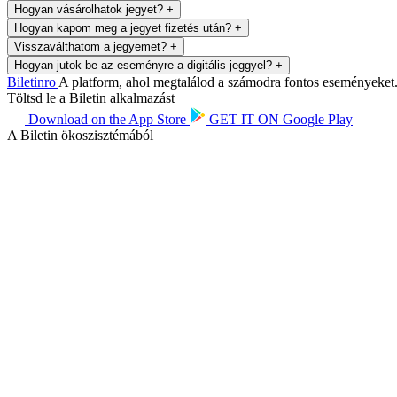
Hogyan vásárolhatok jegyet?
+
Hogyan kapom meg a jegyet fizetés után?
+
Visszaválthatom a jegyemet?
+
Hogyan jutok be az eseményre a digitális jeggyel?
+
Biletin
ro
A platform, ahol megtalálod a számodra fontos eseményeket. 
Töltsd le a Biletin alkalmazást
Download on the
App Store
GET IT ON
Google Play
A Biletin ökoszisztémából