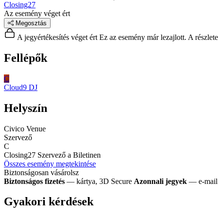
Closing27
Az esemény véget ért
Megosztás
A jegyértékesítés véget ért
Ez az esemény már lezajlott. A részlet
Fellépők
C
Cloud9
DJ
Helyszín
Civico Venue
Szervező
C
Closing27
Szervező a Biletinen
Összes esemény megtekintése
Biztonságosan vásárolsz
Biztonságos fizetés
— kártya, 3D Secure
Azonnali jegyek
— e-mail 
Gyakori kérdések