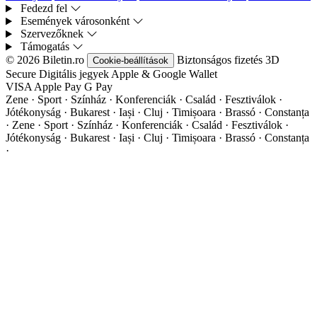
Fedezd fel
Események városonként
Szervezőknek
Támogatás
© 2026 Biletin.ro
Biztonságos fizetés
3D
Cookie-beállítások
Secure
Digitális jegyek
Apple & Google Wallet
VISA
Apple Pay
G
Pay
Zene · Sport · Színház · Konferenciák · Család · Fesztiválok ·
Jótékonyság · Bukarest · Iași · Cluj · Timișoara · Brassó · Constanța
·
Zene · Sport · Színház · Konferenciák · Család · Fesztiválok ·
Jótékonyság · Bukarest · Iași · Cluj · Timișoara · Brassó · Constanța
·