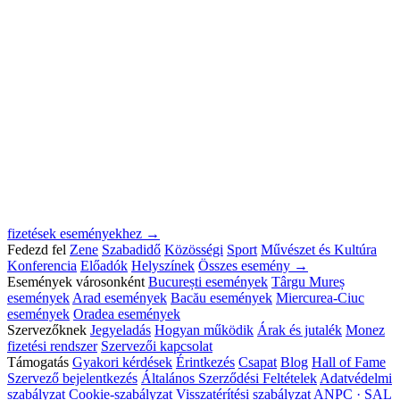
fizetések eseményekhez →
Fedezd fel
Zene
Szabadidő
Közösségi
Sport
Művészet és Kultúra
Konferencia
Előadók
Helyszínek
Összes esemény →
Események városonként
București események
Târgu Mureș
események
Arad események
Bacău események
Miercurea-Ciuc
események
Oradea események
Szervezőknek
Jegyeladás
Hogyan működik
Árak és jutalék
Monez
fizetési rendszer
Szervezői kapcsolat
Támogatás
Gyakori kérdések
Érintkezés
Csapat
Blog
Hall of Fame
Szervező bejelentkezés
Általános Szerződési Feltételek
Adatvédelmi
szabályzat
Cookie-szabályzat
Visszatérítési szabályzat
ANPC · SAL