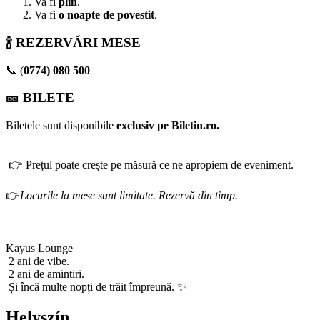
Va fi
plin
.
Va fi
o noapte de povestit
.
🍾 REZERVĂRI MESE
📞 (
0774) 080 500
🎫 BILETE
Biletele sunt disponibile
exclusiv pe Biletin.ro.
👉 Prețul poate crește pe măsură ce ne apropiem de eveniment.
👉
Locurile la mese sunt limitate. Rezervă din timp.
Kayus Lounge
2 ani de vibe.
2 ani de amintiri.
Și încă multe nopți de trăit împreună. ✨
Helyszín