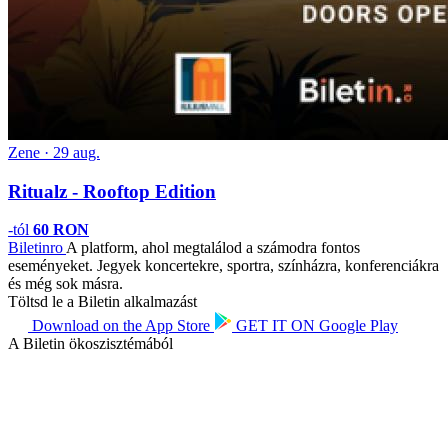
Zene · 29 aug.
Ritualz - Rooftop Edition
-tól
60 RON
Biletin
ro
A platform, ahol megtalálod a számodra fontos
eseményeket. Jegyek koncertekre, sportra, színházra, konferenciákra
és még sok másra.
Töltsd le a Biletin alkalmazást
Download on the
App Store
GET IT ON
Google Play
A Biletin ökoszisztémából