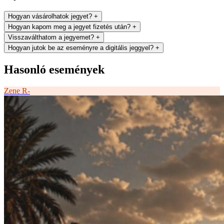
Hogyan vásárolhatok jegyet?
+
Hogyan kapom meg a jegyet fizetés után?
+
Visszaválthatom a jegyemet?
+
Hogyan jutok be az eseményre a digitális jeggyel?
+
Hasonló események
Zene
R-