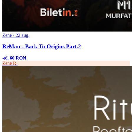
Zene · 22 aug.
ReMan - Back To Origins Part.2
-tól
60 RON
Zene
R-