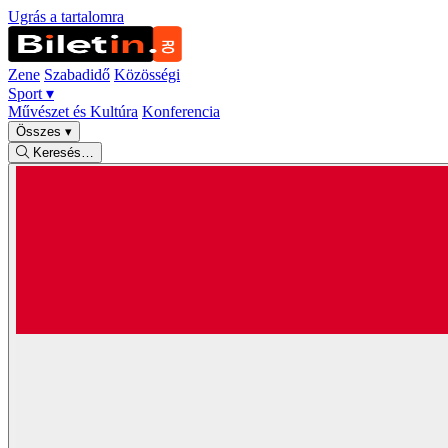
Ugrás a tartalomra
Zene
Szabadidő
Közösségi
Sport
▾
Művészet és Kultúra
Konferencia
Összes
▾
Keresés…