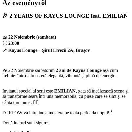
Az eseményről
🎉
2 YEARS OF KAYUS LOUNGE feat. EMILIAN
📅
22 Noiembrie (sambata)
🕒
23:00
📍
Kayus Lounge – Șirul Livezii 2A, Brașov
Pe 22 Noiembrie sărbătorim
2 ani de Kayus Lounge
așa cum
trebuie: într-o atmosferă elegantă, vibrantă și plină de energie.
Invitatul special al serii este
EMILIAN
, gata să încălzească scena și
să transforme seara într-una memorabilă, cu piese care se simt și se
cântă din inimă. ❤️‍🔥
DJ FLOW va intretine atmosfera pe toata perioada noptii! 🍾
Două lucruri sunt sigure: