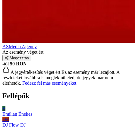
ASMedia Agency
Az esemény véget ért
Megosztás
-tól
50 RON
A jegyértékesítés véget ért
Ez az esemény már lezajlott. A
részleteket továbbra is megtekintheted, de jegyek már nem
elérhetők.
Fedezz fel más eseményeket
Fellépők
E
Emilian
Énekes
DF
DJ Flow
DJ