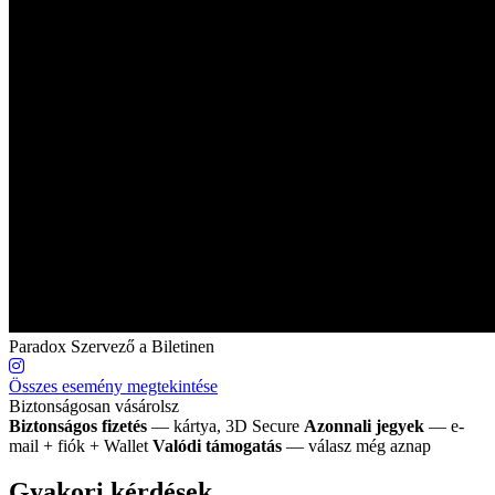
Paradox
Szervező a Biletinen
Összes esemény megtekintése
Biztonságosan vásárolsz
Biztonságos fizetés
— kártya, 3D Secure
Azonnali jegyek
— e-
mail + fiók + Wallet
Valódi támogatás
— válasz még aznap
Gyakori kérdések