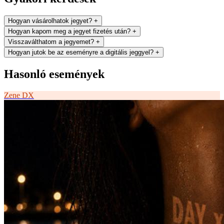
Hogyan vásárolhatok jegyet?
+
Hogyan kapom meg a jegyet fizetés után?
+
Visszaválthatom a jegyemet?
+
Hogyan jutok be az eseményre a digitális jeggyel?
+
Hasonló események
Zene
DX