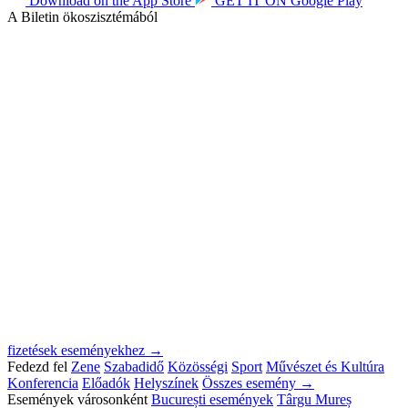
Download on the
App Store
GET IT ON
Google Play
A Biletin ökoszisztémából
fizetések eseményekhez →
Fedezd fel
Zene
Szabadidő
Közösségi
Sport
Művészet és Kultúra
Konferencia
Előadók
Helyszínek
Összes esemény →
Események városonként
București események
Târgu Mureș