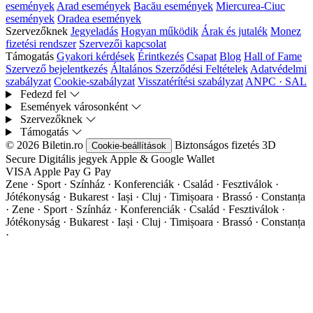
események
Arad események
Bacău események
Miercurea-Ciuc
események
Oradea események
Szervezőknek
Jegyeladás
Hogyan működik
Árak és jutalék
Monez
fizetési rendszer
Szervezői kapcsolat
Támogatás
Gyakori kérdések
Érintkezés
Csapat
Blog
Hall of Fame
Szervező bejelentkezés
Általános Szerződési Feltételek
Adatvédelmi
szabályzat
Cookie-szabályzat
Visszatérítési szabályzat
ANPC · SAL
Fedezd fel
Események városonként
Szervezőknek
Támogatás
© 2026 Biletin.ro
Biztonságos fizetés
3D
Cookie-beállítások
Secure
Digitális jegyek
Apple & Google Wallet
VISA
Apple Pay
G
Pay
Zene · Sport · Színház · Konferenciák · Család · Fesztiválok ·
Jótékonyság · Bukarest · Iași · Cluj · Timișoara · Brassó · Constanța
·
Zene · Sport · Színház · Konferenciák · Család · Fesztiválok ·
Jótékonyság · Bukarest · Iași · Cluj · Timișoara · Brassó · Constanța
·