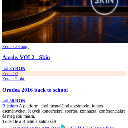
Zene · 28 aug.
Aarde. VOL2 - Skin
-tól
35 RON
Zene
O2
Zene · 2 okt.
Oradea 2016 back to school
-tól
30 RON
Biletin
ro
A platform, ahol megtalálod a számodra fontos
eseményeket. Jegyek koncertekre, sportra, színházra, konferenciákra
és még sok másra.
Töltsd le a Biletin alkalmazást