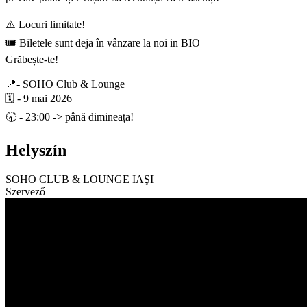
⚠️ Locuri limitate!
🎟️ Biletele sunt deja în vânzare la noi in BIO
Grăbește-te!
📍- SOHO Club & Lounge
🗓️ - 9 mai 2026
🕣 - 23:00 -> până dimineața!
Helyszín
SOHO CLUB & LOUNGE IAŞI
Szervező