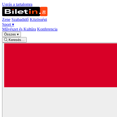
Ugrás a tartalomra
Zene
Szabadidő
Közösségi
Sport
▾
Művészet és Kultúra
Konferencia
Összes
▾
Keresés…