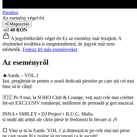
Paradox
Az esemény véget ért
Megosztás
-tól
40 RON
A jegyértékesítés véget ért
Ez az esemény már lezajlott. A
részleteket továbbra is megtekintheted, de jegyek már nem
elérhetők.
Fedezz fel más eseményeket
Az eseményről
🔥Aarde. - VOL.1
Iasi, pregătește-te pentru o seară dedicată pieselor pe care știi cel mai
bine să le cânți!
🇷🇴 Pe 9 mai, la SOHO Club & Lounge, veți auzi cele mai celebre
hit-uri EXCLUSIV românești, indiferent de perioadă şi gen muzical.
INNA • SMILEY • DJ Project • B.U.G. Mafia
si mulți alți artiști ale căror piese le fredonezi în fiecare zi 🎶
💥 Vino și tu la Aarde. VOL.1 și distrează-te pe cele mai tari piese
pe care poate îți e rușine să recunoști ca le asculți!