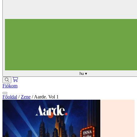
hu
▾
Fiókom
Főoldal
/
Zene
/
Aarde. Vol 1