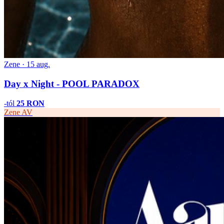
Zene · 15 aug.
Day x Night - POOL PARADOX
-tól
25 RON
Zene
AV