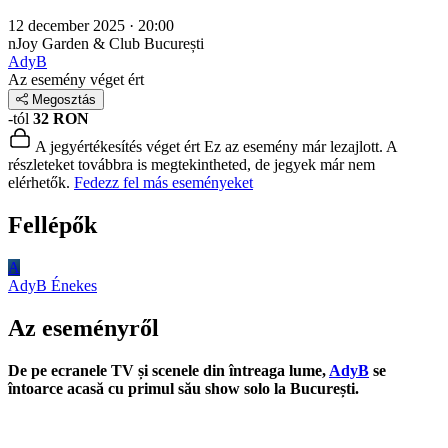
12 december 2025 · 20:00
nJoy Garden & Club
București
AdyB
Az esemény véget ért
Megosztás
-tól
32 RON
A jegyértékesítés véget ért
Ez az esemény már lezajlott. A
részleteket továbbra is megtekintheted, de jegyek már nem
elérhetők.
Fedezz fel más eseményeket
Fellépők
A
AdyB
Énekes
Az eseményről
De pe ecranele TV și scenele din întreaga lume,
AdyB
se
întoarce acasă cu primul său show solo la București.