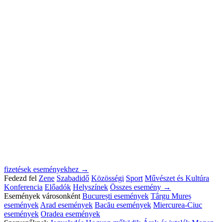
fizetések eseményekhez →
Fedezd fel
Zene
Szabadidő
Közösségi
Sport
Művészet és Kultúra
Konferencia
Előadók
Helyszínek
Összes esemény →
Események városonként
București események
Târgu Mureș
események
Arad események
Bacău események
Miercurea-Ciuc
események
Oradea események