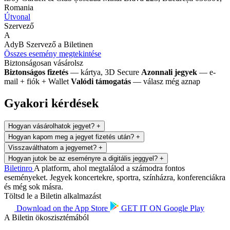
Romania
Útvonal
Szervező
A
AdyB
Szervező a Biletinen
Összes esemény megtekintése
Biztonságosan vásárolsz
Biztonságos fizetés
— kártya, 3D Secure
Azonnali jegyek
— e-
mail + fiók + Wallet
Valódi támogatás
— válasz még aznap
Gyakori kérdések
Hogyan vásárolhatok jegyet?
+
Hogyan kapom meg a jegyet fizetés után?
+
Visszaválthatom a jegyemet?
+
Hogyan jutok be az eseményre a digitális jeggyel?
+
Biletin
ro
A platform, ahol megtalálod a számodra fontos
eseményeket. Jegyek koncertekre, sportra, színházra, konferenciákra
és még sok másra.
Töltsd le a Biletin alkalmazást
Download on the
App Store
GET IT ON
Google Play
A Biletin ökoszisztémából