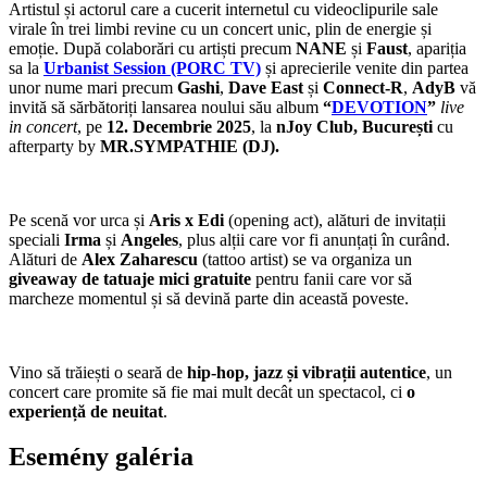
Artistul și actorul care a cucerit internetul cu videoclipurile sale
virale în trei limbi revine cu un concert unic, plin de energie și
emoție. După colaborări cu artiști precum
NANE
și
Faust
, apariția
sa la
Urbanist Session (PORC TV)
și aprecierile venite din partea
unor nume mari precum
Gashi
,
Dave East
și
Connect-R
,
AdyB
vă
invită să sărbătoriți lansarea noului său album
“
DEVOTION
”
live
in concert
, pe
12. Decembrie 2025
, la
nJoy Club, București
cu
afterparty by
MR.SYMPATHIE (DJ).
Pe scenă vor urca și
Aris x Edi
(opening act), alături de invitații
speciali
Irma
și
Angeles
, plus alții care vor fi anunțați în curând.
Alături de
Alex Zaharescu
(tattoo artist) se va organiza un
giveaway de tatuaje mici gratuite
pentru fanii care vor să
marcheze momentul și să devină parte din această poveste.
Vino să trăiești o seară de
hip-hop, jazz și vibrații autentice
, un
concert care promite să fie mai mult decât un spectacol, ci
o
experiență de neuitat
.
Esemény galéria