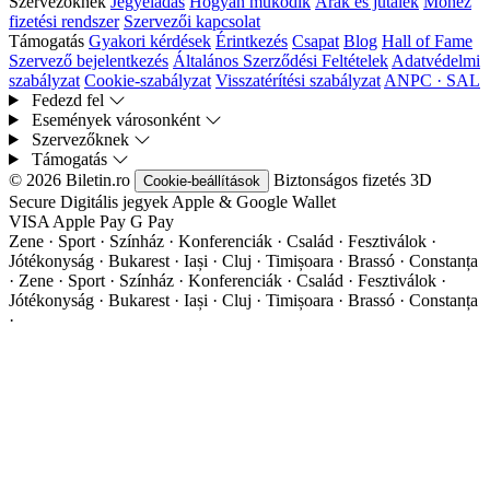
Szervezőknek
Jegyeladás
Hogyan működik
Árak és jutalék
Monez
fizetési rendszer
Szervezői kapcsolat
Támogatás
Gyakori kérdések
Érintkezés
Csapat
Blog
Hall of Fame
Szervező bejelentkezés
Általános Szerződési Feltételek
Adatvédelmi
szabályzat
Cookie-szabályzat
Visszatérítési szabályzat
ANPC · SAL
Fedezd fel
Események városonként
Szervezőknek
Támogatás
© 2026 Biletin.ro
Biztonságos fizetés
3D
Cookie-beállítások
Secure
Digitális jegyek
Apple & Google Wallet
VISA
Apple Pay
G
Pay
Zene · Sport · Színház · Konferenciák · Család · Fesztiválok ·
Jótékonyság · Bukarest · Iași · Cluj · Timișoara · Brassó · Constanța
·
Zene · Sport · Színház · Konferenciák · Család · Fesztiválok ·
Jótékonyság · Bukarest · Iași · Cluj · Timișoara · Brassó · Constanța
·