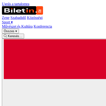
Ugrás a tartalomra
Zene
Szabadidő
Közösségi
Sport
▾
Művészet és Kultúra
Konferencia
Összes
▾
Keresés…