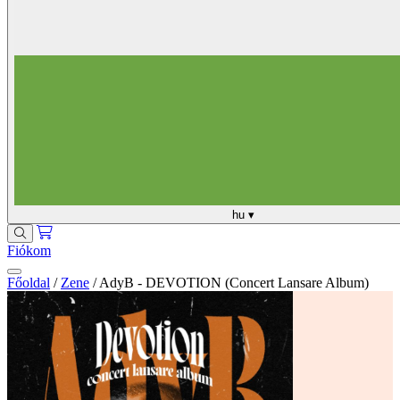
hu
▾
Fiókom
Főoldal
/
Zene
/
AdyB - DEVOTION (Concert Lansare Album)