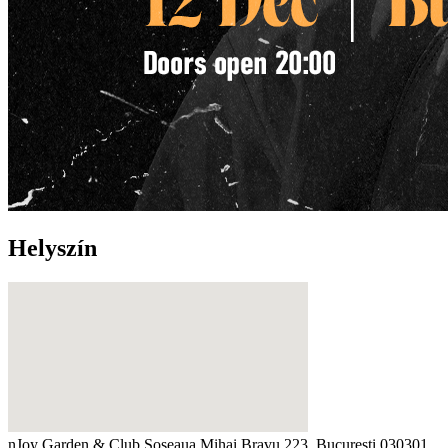
Helyszín
nJoy Garden & Club
Șoseaua Mihai Bravu 223, București 030301,