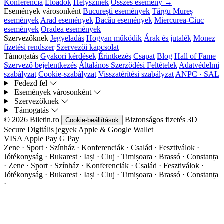
Konferencia
Előadók
Helyszínek
Összes esemény →
Események városonként
București események
Târgu Mureș
események
Arad események
Bacău események
Miercurea-Ciuc
események
Oradea események
Szervezőknek
Jegyeladás
Hogyan működik
Árak és jutalék
Monez
fizetési rendszer
Szervezői kapcsolat
Támogatás
Gyakori kérdések
Érintkezés
Csapat
Blog
Hall of Fame
Szervező bejelentkezés
Általános Szerződési Feltételek
Adatvédelmi
szabályzat
Cookie-szabályzat
Visszatérítési szabályzat
ANPC · SAL
Fedezd fel
Események városonként
Szervezőknek
Támogatás
© 2026 Biletin.ro
Biztonságos fizetés
3D
Cookie-beállítások
Secure
Digitális jegyek
Apple & Google Wallet
VISA
Apple Pay
G
Pay
Zene · Sport · Színház · Konferenciák · Család · Fesztiválok ·
Jótékonyság · Bukarest · Iași · Cluj · Timișoara · Brassó · Constanța
·
Zene · Sport · Színház · Konferenciák · Család · Fesztiválok ·
Jótékonyság · Bukarest · Iași · Cluj · Timișoara · Brassó · Constanța
·