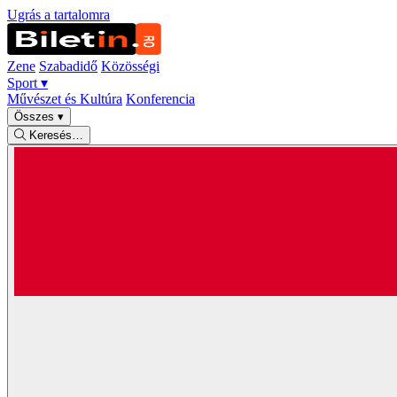
Ugrás a tartalomra
Zene
Szabadidő
Közösségi
Sport
▾
Művészet és Kultúra
Konferencia
Összes
▾
Keresés…