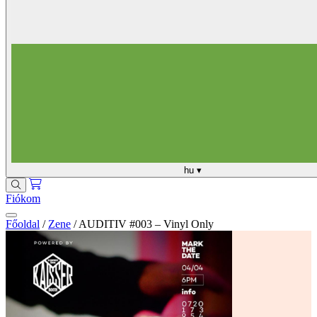
hu
▾
Fiókom
Főoldal
/
Zene
/
AUDITIV #003 – Vinyl Only