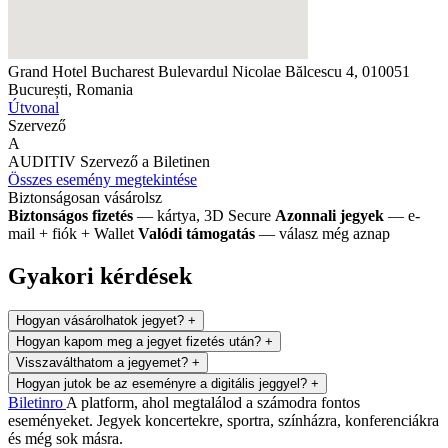
Grand Hotel Bucharest
Bulevardul Nicolae Bălcescu 4, 010051
București, Romania
Útvonal
Szervező
A
AUDITIV
Szervező a Biletinen
Összes esemény megtekintése
Biztonságosan vásárolsz
Biztonságos fizetés
— kártya, 3D Secure
Azonnali jegyek
— e-
mail + fiók + Wallet
Valódi támogatás
— válasz még aznap
Gyakori kérdések
Hogyan vásárolhatok jegyet?
+
Hogyan kapom meg a jegyet fizetés után?
+
Visszaválthatom a jegyemet?
+
Hogyan jutok be az eseményre a digitális jeggyel?
+
Biletin
ro
A platform, ahol megtalálod a számodra fontos
eseményeket. Jegyek koncertekre, sportra, színházra, konferenciákra
és még sok másra.