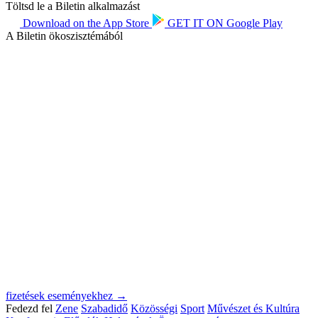
Töltsd le a Biletin alkalmazást
Download on the
App Store
GET IT ON
Google Play
A Biletin ökoszisztémából
fizetések eseményekhez →
Fedezd fel
Zene
Szabadidő
Közösségi
Sport
Művészet és Kultúra