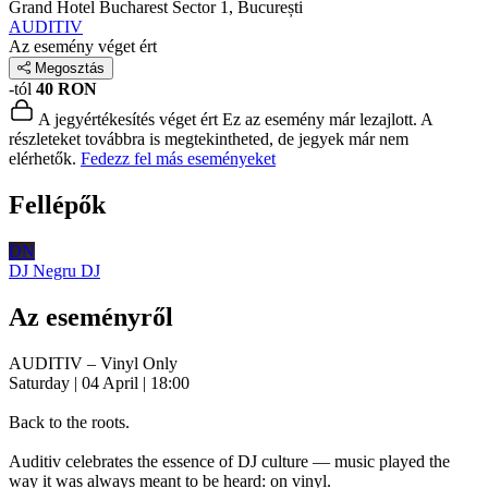
Grand Hotel Bucharest
Sector 1, București
AUDITIV
Az esemény véget ért
Megosztás
-tól
40 RON
A jegyértékesítés véget ért
Ez az esemény már lezajlott. A
részleteket továbbra is megtekintheted, de jegyek már nem
elérhetők.
Fedezz fel más eseményeket
Fellépők
DN
DJ Negru
DJ
Az eseményről
AUDITIV – Vinyl Only
Saturday | 04 April | 18:00
Back to the roots.
Auditiv celebrates the essence of DJ culture — music played the
way it was always meant to be heard: on vinyl.