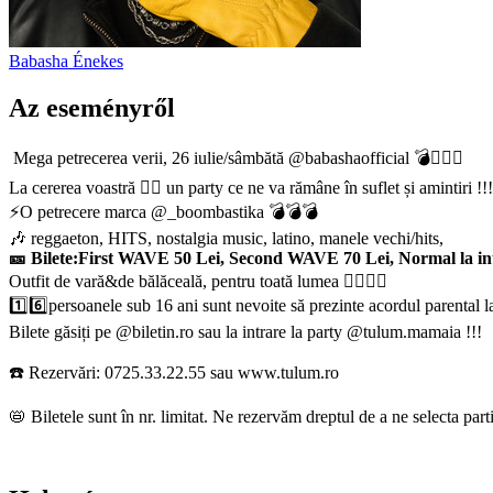
Babasha
Énekes
Az eseményről
Mega petrecerea verii, 26 iulie/sâmbătă @babashaofficial 💣❤️‍🔥🔝
La cererea voastră ❤️‍🔥 un party ce ne va rămâne în suflet și amintiri !
⚡️O petrecere marca @_boombastika 💣💣💣
​​​​​​​🎶 reggaeton, HITS, nostalgia music, latino, manele vechi/hits,
🎫 Bilete:First WAVE 50 Lei, Second WAVE 70 Lei, Normal la int
Outfit de vară&de bălăceală, pentru toată lumea 🧜‍♂️🧜‍♀️
1️⃣6️⃣persoanele sub 16 ani sunt nevoite să prezinte acordul parental la
Bilete găsiți pe @biletin.ro sau la intrare la party @tulum.mamaia !!!
☎️ Rezervări: 0725.33.22.55 sau www.tulum.ro
📛 Biletele sunt în nr. limitat. ​​​Ne rezervăm dreptul de a ne selecta p