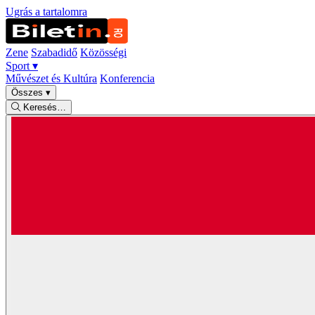
Ugrás a tartalomra
Zene
Szabadidő
Közösségi
Sport
▾
Művészet és Kultúra
Konferencia
Összes
▾
Keresés…