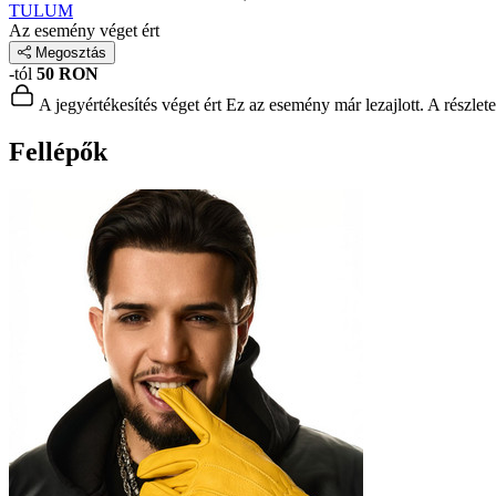
TULUM
Az esemény véget ért
Megosztás
-tól
50 RON
A jegyértékesítés véget ért
Ez az esemény már lezajlott. A részlet
Fellépők