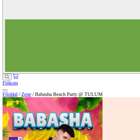
Fiókom
Főoldal
/
Zene
/
Babasha Beach Party @ TULUM