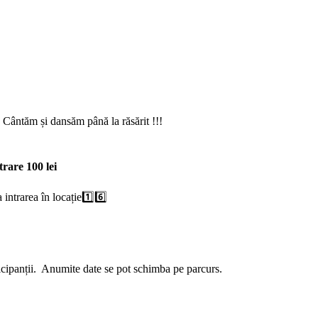
!! Cântăm și dansăm până la răsărit !!!
rare 100 lei
 intrarea în locație1️⃣6️⃣
articipanții. Anumite date se pot schimba pe parcurs.