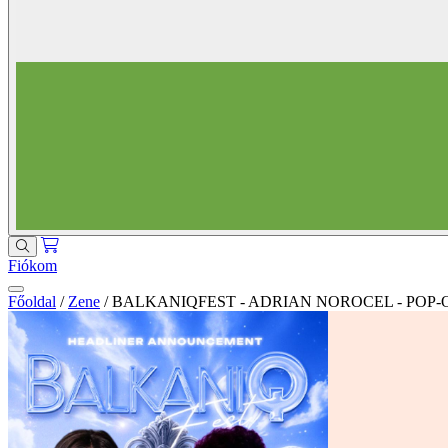
Fiókom
Főoldal
/
Zene
/
BALKANIQFEST - ADRIAN NOROCEL - POP-O