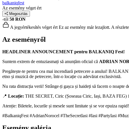
balkaniqfest
Az esemény véget ért
Megosztás
-tól
50 RON
A jegyértékesítés véget ért
Ez az esemény már lezajlott. A részlet
Az eseményről
HEADLINER ANNOUNCEMENT pentru BALKANIQ Fest!
Suntem extrem de entuziasmați să anunțăm oficial că
ADRIAN NOR
Pregătește-te pentru cea mai incendiară petrecere a anului! BALKANIQ Fe
etno și muzică de petrecere, într-o locație cu adevărat exclusivistă.
Nu rata distracția verii! Strânge-ți gașca și haideți să facem o noapte d
📍
Locație:
THE SECRET, Ciric (Șoseaua Ciric, Iași, BAZA FEG)
Atenție: Biletele, locurile și mesele sunt limitate și se vor epuiza rapid
#BalkaniqFest #AdrianNorocel #TheSecretIasi #Iasi #PartyIasi #Muz
Esemény galéria