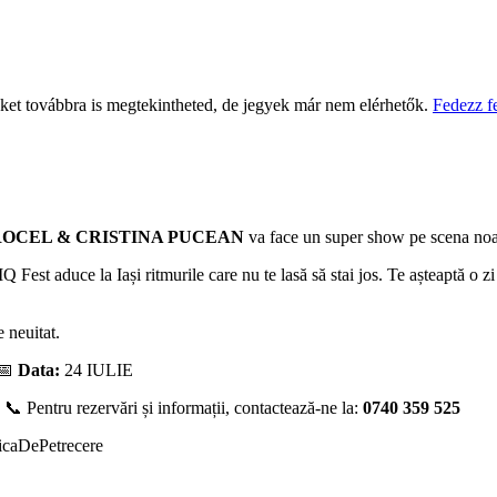
eket továbbra is megtekintheted, de jegyek már nem elérhetők.
Fedezz f
OCEL & CRISTINA PUCEAN
va face un super show pe scena no
st aduce la Iași ritmurile care nu te lasă să stai jos. Te așteaptă o zi p
e neuitat.
 📅
Data:
24 IULIE
! 📞 Pentru rezervări și informații, contactează-ne la:
0740 359 525
icaDePetrecere