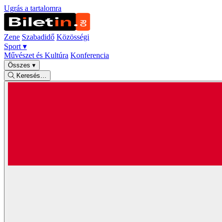
Ugrás a tartalomra
Zene
Szabadidő
Közösségi
Sport
▾
Művészet és Kultúra
Konferencia
Összes
▾
Keresés…