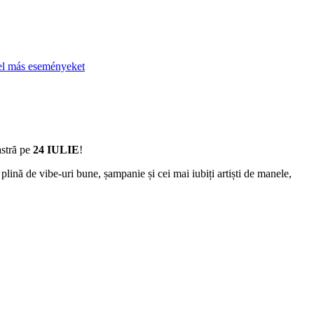
el más eseményeket
astră pe
24 IULIE
!
lină de vibe-uri bune, șampanie și cei mai iubiți artiști de manele,