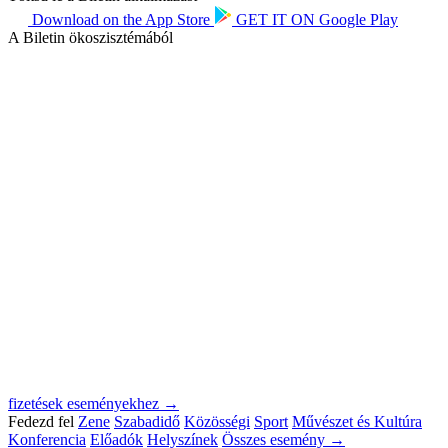
Download on the
App Store
GET IT ON
Google Play
A Biletin ökoszisztémából
fizetések eseményekhez →
Fedezd fel
Zene
Szabadidő
Közösségi
Sport
Művészet és Kultúra
Konferencia
Előadók
Helyszínek
Összes esemény →