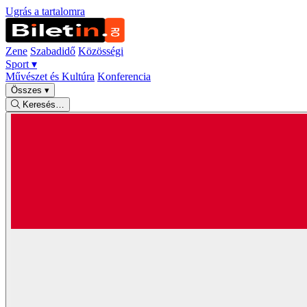
Ugrás a tartalomra
Zene
Szabadidő
Közösségi
Sport
▾
Művészet és Kultúra
Konferencia
Összes
▾
Keresés…