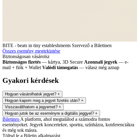
BITE - beats in tiny estableshments
Szervező a Biletinen
Összes esemény megtekintése
Biztonságosan vásárolsz
Biztonságos fizetés
— kártya, 3D Secure
Azonnali jegyek
— e-
mail + fiók + Wallet
Valódi támogatás
— válasz még aznap
Gyakori kérdések
Hogyan vásárolhatok jegyet?
+
Hogyan kapom meg a jegyet fizetés után?
+
Visszaválthatom a jegyemet?
+
Hogyan jutok be az eseményre a digitális jeggyel?
+
Biletin
ro
A platform, ahol megtalálod a számodra fontos
eseményeket. Jegyek koncertekre, sportra, színházra, konferenciákra
és még sok másra.
Töltsd le a Biletin alkalmazást