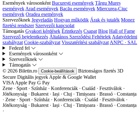
Események városonként
București események
Târgu Mureș
események
Arad események
Bacău események
Miercurea-Ciuc
események
Oradea események
Szervezőknek
Jegyeladás
Hogyan működik
Árak és jutalék
Monez
fizetési rendszer
Szervezői kapcsolat
Támogatás
Gyakori kérdések
Érintkezés
Csapat
Blog
Hall of Fame
Szervező bejelentkezés
Általános Szerződési Feltételek
Adatvédelmi
szabályzat
Cookie-szabályzat
Visszatérítési szabályzat
ANPC · SAL
Fedezd fel
Események városonként
Szervezőknek
Támogatás
© 2026 Biletin.ro
Biztonságos fizetés
3D
Cookie-beállítások
Secure
Digitális jegyek
Apple & Google Wallet
VISA
Apple Pay
G
Pay
Zene · Sport · Színház · Konferenciák · Család · Fesztiválok ·
Jótékonyság · Bukarest · Iași · Cluj · Timișoara · Brassó · Constanța
·
Zene · Sport · Színház · Konferenciák · Család · Fesztiválok ·
Jótékonyság · Bukarest · Iași · Cluj · Timișoara · Brassó · Constanța
·