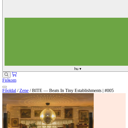
hu
▾
Fiókom
Főoldal
/
Zene
/
BITE — Beats In Tiny Establishments | #005