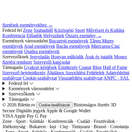
fizetések eseményekhez →
Fedezd fel
Zene
Szabadidő
Közösségi
Sport
Művészet és Kultúra
Konferencia
Előadók
Helyszínek
Összes esemény →
Események városonként
București események
Târgu Mureș
események
Arad események
Bacău események
Miercurea-Ciuc
események
Oradea események
Szervezőknek
Jegyeladás
Hogyan működik
Árak és jutalék
Monez
fizetési rendszer
Szervezői kapcsolat
Támogatás
Gyakori kérdések
Érintkezés
Csapat
Blog
Hall of Fame
Szervező bejelentkezés
Általános Szerződési Feltételek
Adatvédelmi
szabályzat
Cookie-szabályzat
Visszatérítési szabályzat
ANPC · SAL
Fedezd fel
Események városonként
Szervezőknek
Támogatás
© 2026 Biletin.ro
Biztonságos fizetés
3D
Cookie-beállítások
Secure
Digitális jegyek
Apple & Google Wallet
VISA
Apple Pay
G
Pay
Zene · Sport · Színház · Konferenciák · Család · Fesztiválok ·
Jótékonyság · Bukarest · Iași · Cluj · Timișoara · Brassó · Constanța
·
Zene · Sport · Színház · Konferenciák · Család · Fesztiválok ·