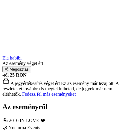
Ela habibi
Az esemény véget ért
Megosztás
-tól
25 RON
A jegyértékesítés véget ért
Ez az esemény már lezajlott. A
részleteket továbbra is megtekintheted, de jegyek már nem
elérhetők.
Fedezz fel más eseményeket
Az eseményről
🏝️ 2016 IN LOVE ❤️
🌙 Nocturna Events