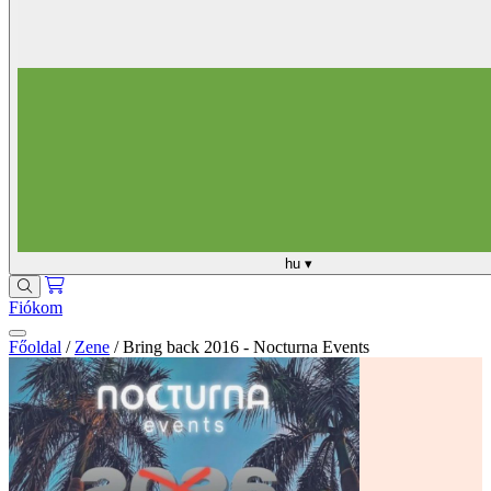
hu
▾
Fiókom
Főoldal
/
Zene
/
Bring back 2016 - Nocturna Events