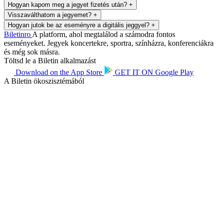
Hogyan kapom meg a jegyet fizetés után?
+
Visszaválthatom a jegyemet?
+
Hogyan jutok be az eseményre a digitális jeggyel?
+
Biletin
ro
A platform, ahol megtalálod a számodra fontos
eseményeket. Jegyek koncertekre, sportra, színházra, konferenciákra
és még sok másra.
Töltsd le a Biletin alkalmazást
Download on the
App Store
GET IT ON
Google Play
A Biletin ökoszisztémából