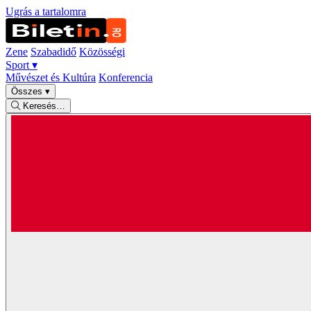
Ugrás a tartalomra
Zene
Szabadidő
Közösségi
Sport
▾
Művészet és Kultúra
Konferencia
Összes
▾
Keresés…