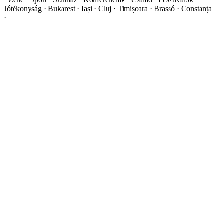
Jótékonyság · Bukarest · Iași · Cluj · Timișoara · Brassó · Constanța
·