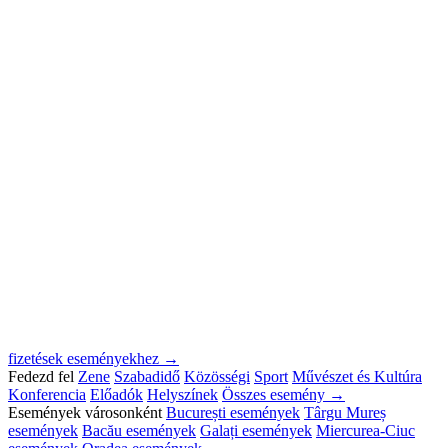
fizetések eseményekhez →
Fedezd fel
Zene
Szabadidő
Közösségi
Sport
Művészet és Kultúra
Konferencia
Előadók
Helyszínek
Összes esemény →
Események városonként
București események
Târgu Mureș
események
Bacău események
Galați események
Miercurea-Ciuc