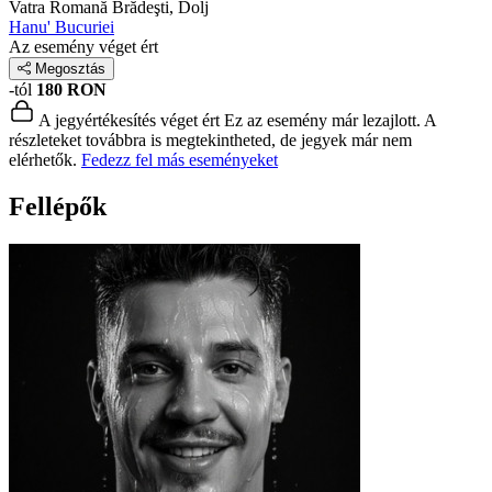
Vatra Romană
Brădeşti, Dolj
Hanu' Bucuriei
Az esemény véget ért
Megosztás
-tól
180 RON
A jegyértékesítés véget ért
Ez az esemény már lezajlott. A
részleteket továbbra is megtekintheted, de jegyek már nem
elérhetők.
Fedezz fel más eseményeket
Fellépők