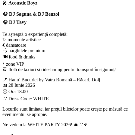
🎤
Acoustic Boyz
🎧
DJ Saguna & DJ Benzol
🎧
DJ Tavy
Te așteaptă o experiență completă:
✨ momente artistice
💃 dansatoare
💨 narghilele premium
🍽️ food & drinks
🍾 zone VIP
🚖 flotă de taxiuri și ridesharing pentru transport în siguranță
📍 Hanu’ Bucuriei by Vatra Romană – Răcari, Dolj
📅 28 Iunie 2026
🕕 Ora 18:00
🤍 Dress Code: WHITE
Locurile sunt limitate, iar prețul biletelor poate crește pe măsură ce
evenimentul se apropie.
Ne vedem la WHITE PARTY 2026! 🔥🤍🎉