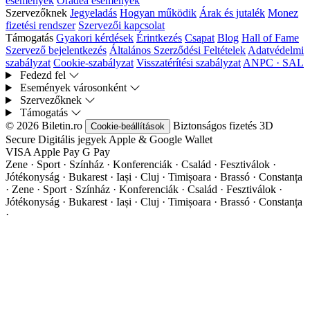
események
Oradea események
Szervezőknek
Jegyeladás
Hogyan működik
Árak és jutalék
Monez
fizetési rendszer
Szervezői kapcsolat
Támogatás
Gyakori kérdések
Érintkezés
Csapat
Blog
Hall of Fame
Szervező bejelentkezés
Általános Szerződési Feltételek
Adatvédelmi
szabályzat
Cookie-szabályzat
Visszatérítési szabályzat
ANPC · SAL
Fedezd fel
Események városonként
Szervezőknek
Támogatás
© 2026 Biletin.ro
Biztonságos fizetés
3D
Cookie-beállítások
Secure
Digitális jegyek
Apple & Google Wallet
VISA
Apple Pay
G
Pay
Zene · Sport · Színház · Konferenciák · Család · Fesztiválok ·
Jótékonyság · Bukarest · Iași · Cluj · Timișoara · Brassó · Constanța
·
Zene · Sport · Színház · Konferenciák · Család · Fesztiválok ·
Jótékonyság · Bukarest · Iași · Cluj · Timișoara · Brassó · Constanța
·