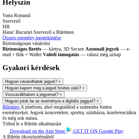
Helyszín
Vatra Romană
Szervező
HB
Hanu' Bucuriei
Szervező a Biletinen
Összes esemény megtekintése
Biztonságosan vásárolsz
Biztonságos fizetés
— kártya, 3D Secure
Azonnali jegyek
— e-
mail + fiók + Wallet
Valódi támogatás
— válasz még aznap
Gyakori kérdések
Hogyan vásárolhatok jegyet?
+
Hogyan kapom meg a jegyet fizetés után?
+
Visszaválthatom a jegyemet?
+
Hogyan jutok be az eseményre a digitális jeggyel?
+
Biletin
ro
A platform, ahol megtalálod a számodra fontos
eseményeket. Jegyek koncertekre, sportra, színházra, konferenciákra
és még sok másra.
Töltsd le a Biletin alkalmazást
Download on the
App Store
GET IT ON
Google Play
A Biletin ökoszisztémából