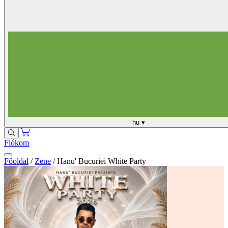
hu
▾
Fiókom
Főoldal
/
Zene
/
Hanu' Bucuriei White Party