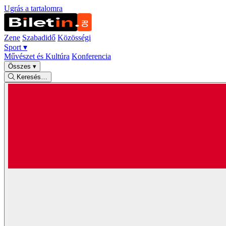
Ugrás a tartalomra
Zene
Szabadidő
Közösségi
Sport
▾
Művészet és Kultúra
Konferencia
Összes
▾
Keresés…