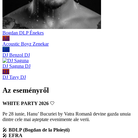
Bogdan DLP
Énekes
AB
Acoustic Boyz
Zenekar
DB
DJ Benzol
DJ
DJ Saguna
DJ
DT
DJ Tavy
DJ
Az eseményről
WHITE PARTY 2026
🤍
Pe 28 iunie, Hanu’ Bucuriei by Vatra Romană devine gazda unuia
dintre cele mai așteptate evenimente ale verii.
🎤
BDLP (Bogdan de la Ploiești)
🎤
EFRA